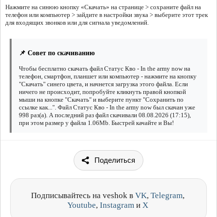
Нажмите на синюю кнопку «Скачать» на странице > сохраните файл на
телефон или компьютер > зайдите в настройки звука > выберите этот трек
для входящих звонков или для сигнала уведомлений.
📌 Совет по скачиванию
Чтобы бесплатно скачать файл Статус Кво - In the army now на
телефон, смартфон, планшет или компьютер - нажмите на кнопку
"Скачать" синего цвета, и начнется загрузка этого файла. Если
ничего не происходит, попробуйте кликнуть правой кнопкой
мыши на кнопке "Скачать" и выберите пункт "Сохранить по
ссылке как...". Файл Статус Кво - In the army now был скачан уже
998 раз(а). А последний раз файл скачивали 08.08.2026 (17:15),
при этом размер у файла 1.06Mb. Быстрей качайте и Вы!
Поделиться
Подписывайтесь на veshok в
VK
,
Telegram
,
Youtube
,
Instagram
и
X