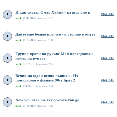
И как сказал Омар Хайям - катись оно к
СКАЧАТЬ
mp3
| (1.02Mb) | скачали: 732
Дайте мне белые крылья - я утопаю в омуте
СКАЧАТЬ
mp3
| (1.72Mb) | скачали: 958
Группа крови на рукаве Мой порядковый
номер на рукаве
СКАЧАТЬ
mp3
| 561.27Kb | скачали: 352
Вечно молодой вечно пьяный - Из
популярного фильма 90-х Брат 2
СКАЧАТЬ
mp3
| 600.04Kb | скачали: 331
Now you hear me everywhere you go
СКАЧАТЬ
mp3
| (1.46Mb) | скачали: 306