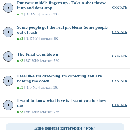
Put your middle fingers up - Take a shot throw
it up and dont stop
СКАЧАТЬ
mp3
| (1.16Mb) | скачали: 330
Some people got the real problems Some people
out of luck
СКАЧАТЬ
mp3
| (1.47Mb) | скачали: 402
The Final Countdown
СКАЧАТЬ
mp3
| 387.39Kb | скачали: 580
I feel like Im drowning Im drowning You are
holding me down
СКАЧАТЬ
mp3
| (1.14Mb) | скачали: 363
I want to know what love is I want you to show
me
СКАЧАТЬ
mp3
| 804.13Kb | скачали: 286
Еще файлы категории "Рок"