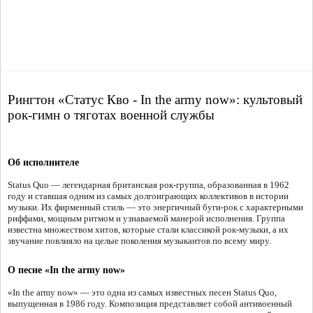
Рингтон «Статус Кво - In the army now»: культовый
рок-гимн о тяготах военной службы
Об исполнителе
Status Quo — легендарная британская рок-группа, образованная в 1962
году и ставшая одним из самых долгоиграющих коллективов в истории
музыки. Их фирменный стиль — это энергичный буги-рок с характерными
риффами, мощным ритмом и узнаваемой манерой исполнения. Группа
известна множеством хитов, которые стали классикой рок-музыки, а их
звучание повлияло на целые поколения музыкантов по всему миру.
О песне «In the army now»
«In the army now» — это одна из самых известных песен Status Quo,
выпущенная в 1986 году. Композиция представляет собой антивоенный