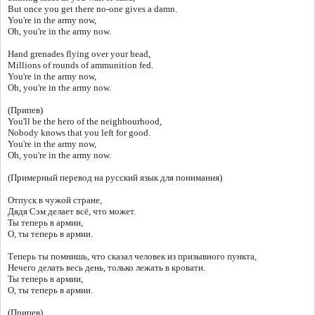
But once you get there no-one gives a damn.
You're in the army now,
Oh, you're in the army now.
Hand grenades flying over your head,
Millions of rounds of ammunition fed.
You're in the army now,
Oh, you're in the army now.
(Припев)
You'll be the hero of the neighbourhood,
Nobody knows that you left for good.
You're in the army now,
Oh, you're in the army now.
(Примерный перевод на русский язык для понимания)
Отпуск в чужой стране,
Дядя Сэм делает всё, что может.
Ты теперь в армии,
О, ты теперь в армии.
Теперь ты помнишь, что сказал человек из призывного пункта,
Нечего делать весь день, только лежать в кровати.
Ты теперь в армии,
О, ты теперь в армии.
(Припев)