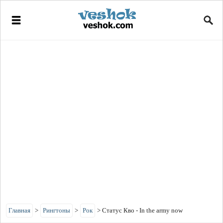
Главная
>
Рингтоны
>
Рок
>
Статус Кво - In the army now