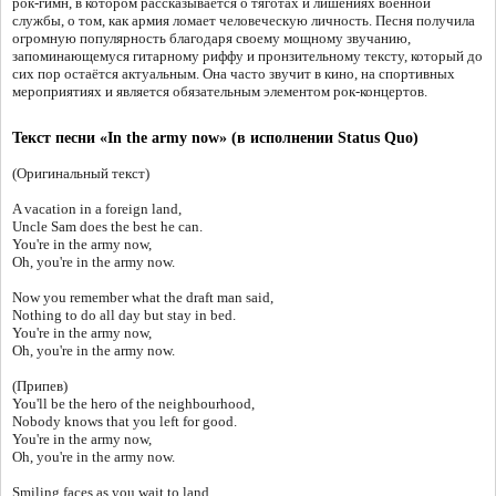
рок-гимн, в котором рассказывается о тяготах и лишениях военной
службы, о том, как армия ломает человеческую личность. Песня получила
огромную популярность благодаря своему мощному звучанию,
запоминающемуся гитарному риффу и пронзительному тексту, который до
сих пор остаётся актуальным. Она часто звучит в кино, на спортивных
мероприятиях и является обязательным элементом рок-концертов.
Текст песни «In the army now» (в исполнении Status Quo)
(Оригинальный текст)
A vacation in a foreign land,
Uncle Sam does the best he can.
You're in the army now,
Oh, you're in the army now.
Now you remember what the draft man said,
Nothing to do all day but stay in bed.
You're in the army now,
Oh, you're in the army now.
(Припев)
You'll be the hero of the neighbourhood,
Nobody knows that you left for good.
You're in the army now,
Oh, you're in the army now.
Smiling faces as you wait to land,