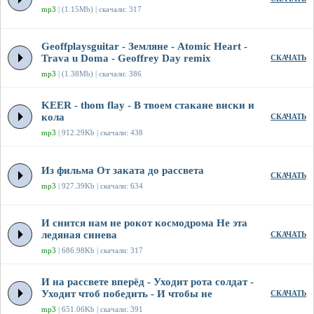
mp3
| (1.15Mb) | скачали: 317
Geoffplaysguitar - Земляне - Atomic Heart -
Trava u Doma - Geoffrey Day remix
СКАЧАТЬ
mp3
| (1.38Mb) | скачали: 386
KEER - thom flay - В твоем стакане виски и
кола
СКАЧАТЬ
mp3
| 912.29Kb | скачали: 438
Из фильма От заката до рассвета
СКАЧАТЬ
mp3
| 927.39Kb | скачали: 634
И снится нам не рокот космодрома Не эта
ледяная синева
СКАЧАТЬ
mp3
| 686.98Kb | скачали: 317
И на рассвете вперёд - Уходит рота солдат -
Уходит чтоб победить - И чтобы не
СКАЧАТЬ
mp3
| 651.06Kb | скачали: 391