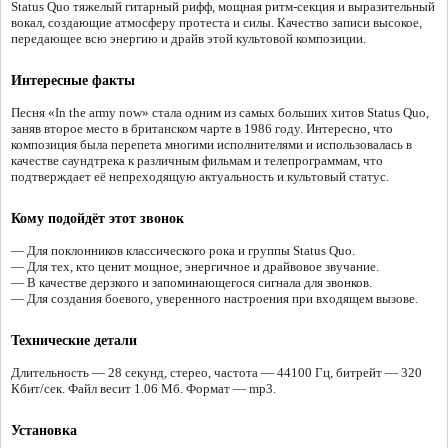
Status Quo тяжелый гитарный рифф, мощная ритм-секция и выразительный
вокал, создающие атмосферу протеста и силы. Качество записи высокое,
передающее всю энергию и драйв этой культовой композиции.
Интересные факты
Песня «In the army now» стала одним из самых больших хитов Status Quo,
заняв второе место в британском чарте в 1986 году. Интересно, что
композиция была перепета многими исполнителями и использовалась в
качестве саундтрека к различным фильмам и телепрограммам, что
подтверждает её непреходящую актуальность и культовый статус.
Кому подойдёт этот звонок
— Для поклонников классического рока и группы Status Quo.
— Для тех, кто ценит мощное, энергичное и драйвовое звучание.
— В качестве дерзкого и запоминающегося сигнала для звонков.
— Для создания боевого, уверенного настроения при входящем вызове.
Технические детали
Длительность — 28 секунд, стерео, частота — 44100 Гц, битрейт — 320
Кбит/сек. Файл весит 1.06 Мб. Формат — mp3.
Установка