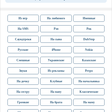
Из игр
На любимого
Именные
На SMS
Рэп
Рок
Саундтреки
На сына
DubStep
Русские
iPhone
Nokia
Смешные
Украинские
Казахские
Звуки
Из рекламы
Ретро
На дочку
Клубные
На начальника
На сестру
На папу
Классические
Громкие
На брата
На маму