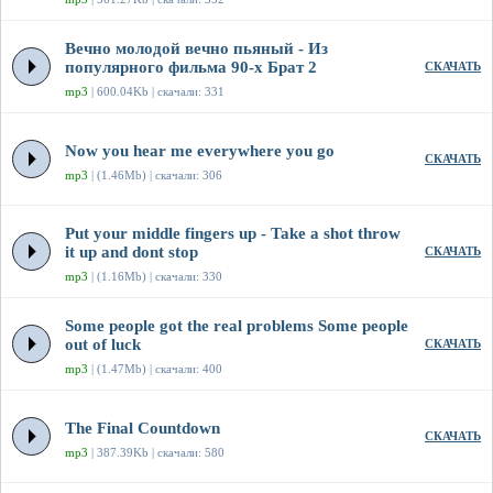
Вечно молодой вечно пьяный - Из
популярного фильма 90-х Брат 2
СКАЧАТЬ
mp3
| 600.04Kb | скачали: 331
Now you hear me everywhere you go
СКАЧАТЬ
mp3
| (1.46Mb) | скачали: 306
Put your middle fingers up - Take a shot throw
it up and dont stop
СКАЧАТЬ
mp3
| (1.16Mb) | скачали: 330
Some people got the real problems Some people
out of luck
СКАЧАТЬ
mp3
| (1.47Mb) | скачали: 400
The Final Countdown
СКАЧАТЬ
mp3
| 387.39Kb | скачали: 580