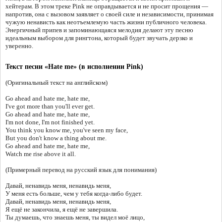
хейтерам. В этом треке Pink не оправдывается и не просит прощения —
напротив, она с вызовом заявляет о своей силе и независимости, принимая
чужую ненависть как неотъемлемую часть жизни публичного человека.
Энергичный припев и запоминающаяся мелодия делают эту песню
идеальным выбором для рингтона, который будет звучать дерзко и
уверенно.
Текст песни «Hate me» (в исполнении Pink)
(Оригинальный текст на английском)
Go ahead and hate me, hate me,
I've got more than you'll ever get.
Go ahead and hate me, hate me,
I'm not done, I'm not finished yet.
You think you know me, you've seen my face,
But you don't know a thing about me.
Go ahead and hate me, hate me,
Watch me rise above it all.
(Примерный перевод на русский язык для понимания)
Давай, ненавидь меня, ненавидь меня,
У меня есть больше, чем у тебя когда-либо будет.
Давай, ненавидь меня, ненавидь меня,
Я ещё не закончила, я ещё не завершила.
Ты думаешь, что знаешь меня, ты видел моё лицо,