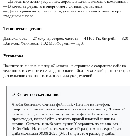
— Для тех, кто ценит уверенные, дерзкие и вдохновляющие композиции.
— В качестве дерзкого и энергичного сигнала для звонков.
— Для создания настроения силы, уверенности и независимости при
входящем вызове.
Технические детали
Длительность — 27 секунд, стерео, частота — 44100 Гц, битрейт — 320
Кбит/сек. Файл весит 1.02 Мб. Формат — mp3.
Установка
Нажмите на синюю кнопку «Скачать» на странице > сохраните файл на
телефон или компьютер > зайдите в настройки звука > выберите этот трек
для входящих звонков или для сигнала уведомлений.
📌 Совет по скачиванию
Чтобы бесплатно скачать файл Pink - Hate me на телефон,
смартфон, планшет или компьютер - нажмите на кнопку "Скачать"
синего цвета, и начнется загрузка этого файла. Если ничего не
происходит, попробуйте кликнуть правой кнопкой мыши на
кнопке "Скачать" и выберите пункт "Сохранить по ссылке как...".
Файл Pink - Hate me был скачан уже 547 раз(а). А последний раз
файл скачивали 08.08.2026 (04:11), при этом размер у файла