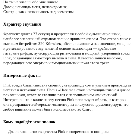
Но ты не знаешь обо мне ничего.
Давай, ненавидь меня, ненавидь меня,
Смотри, как я возвышаюсь над всем этим.
Характер звучания
Фрагмент длится 27 секунд и представляет собой кульминационный,
наиболее энергичный отрывок песни с ярким припевом. Это стерео-микс с
высоким битрейтом 320 Кбит/сек, обеспечивающим насыщенное, мощное
и детализированное звучание. В основе композиции — драйвовые
гитарные риффы, пульсирующая ритм-секция и мощный, уверенный вокал
Pink, создающие атмосферу вызова и силы. Качество записи высокое,
передающее всю энергию и эмоциональный накал этого трека.
Интересные факты
Pink всегда была известна своим бунтарским духом и умением превращать
негатив в источник силы. Песня «Hate me» стала настоящим гимном для её
поклонников, которые сталкиваются с непониманием или критикой.
Интересно, что в клипе на эту песню Pink использует образы, в которых
она превращает хейтерские комментарии в искусство, демонстрируя, что
любое внимание может быть использовано во благо.
Кому подойдёт этот звонок
— Для поклонников творчества Pink и современного поп-рока.