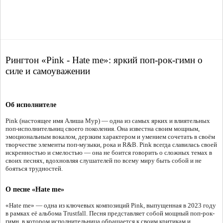
Рингтон «Pink - Hate me»: яркий поп-рок-гимн о
силе и самоуважении
Об исполнителе
Pink (настоящее имя Алиша Мур) — одна из самых ярких и влиятельных
поп-исполнительниц своего поколения. Она известна своим мощным,
эмоциональным вокалом, дерзким характером и умением сочетать в своём
творчестве элементы поп-музыки, рока и R&B. Pink всегда славилась своей
искренностью и смелостью — она не боится говорить о сложных темах в
своих песнях, вдохновляя слушателей по всему миру быть собой и не
бояться трудностей.
О песне «Hate me»
«Hate me» — одна из ключевых композиций Pink, выпущенная в 2023 году
в рамках её альбома Trustfall. Песня представляет собой мощный поп-рок-
гимн, в котором исполнительница обращается к своим критикам и