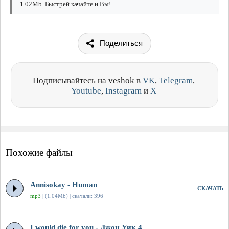
1.02Mb. Быстрей качайте и Вы!
Поделиться
Подписывайтесь на veshok в
VK
,
Telegram
,
Youtube
,
Instagram
и
X
Похожие файлы
Annisokay - Human
СКАЧАТЬ
mp3
| (1.04Mb) | скачали: 396
I would die for you - Джон Уик 4