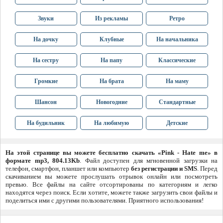
Звуки
Из рекламы
Ретро
На дочку
Клубные
На начальника
На сестру
На папу
Классические
Громкие
На брата
На маму
Шансон
Новогодние
Стандартные
На будильник
На любимую
Детские
На этой странице вы можете бесплатно скачать «Pink - Hate me» в
формате mp3, 804.13Kb
. Файл доступен для мгновенной загрузки на
телефон, смартфон, планшет или компьютер
без регистрации и SMS
. Перед
скачиванием вы можете прослушать отрывок онлайн или посмотреть
превью. Все файлы на сайте отсортированы по категориям и легко
находятся через поиск. Если хотите, можете также загрузить свои файлы и
поделиться ими с другими пользователями. Приятного использования!