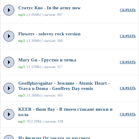
Статус Кво - In the army now
СКАЧАТЬ
mp3
| (1.06Mb) | скачали: 997
Flowers - solovey rock version
СКАЧАТЬ
mp3
| (1.39Mb) | скачали: 388
Mary Gu - Грустно и точка
СКАЧАТЬ
mp3
| (1.15Mb) | скачали: 317
Geoffplaysguitar - Земляне - Atomic Heart -
Trava u Doma - Geoffrey Day remix
СКАЧАТЬ
mp3
| (1.38Mb) | скачали: 383
KEER - thom flay - В твоем стакане виски и
кола
СКАЧАТЬ
mp3
| 912.29Kb | скачали: 438
Из фильма От заката до рассвета