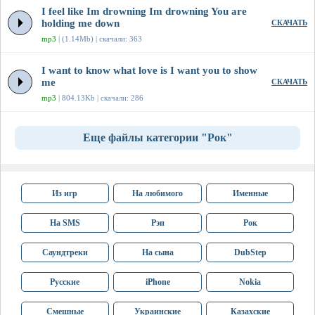
I feel like Im drowning Im drowning You are
holding me down
СКАЧАТЬ
mp3
| (1.14Mb) | скачали: 363
I want to know what love is I want you to show
me
СКАЧАТЬ
mp3
| 804.13Kb | скачали: 286
Еще файлы категории "Рок"
Из игр
На любимого
Именные
На SMS
Рэп
Рок
Саундтреки
На сына
DubStep
Русские
iPhone
Nokia
Смешные
Украинские
Казахские