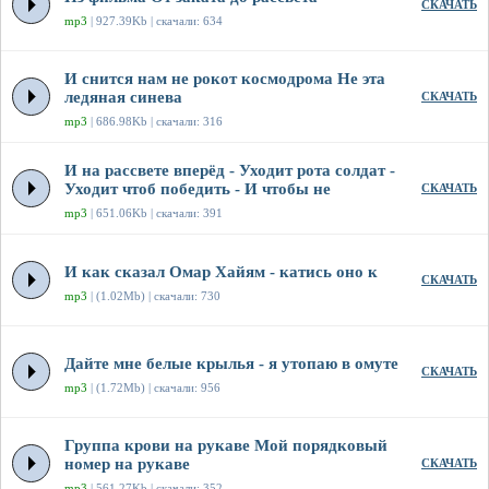
СКАЧАТЬ
mp3
| 927.39Kb | скачали: 634
И снится нам не рокот космодрома Не эта
ледяная синева
СКАЧАТЬ
mp3
| 686.98Kb | скачали: 316
И на рассвете вперёд - Уходит рота солдат -
Уходит чтоб победить - И чтобы не
СКАЧАТЬ
mp3
| 651.06Kb | скачали: 391
И как сказал Омар Хайям - катись оно к
СКАЧАТЬ
mp3
| (1.02Mb) | скачали: 730
Дайте мне белые крылья - я утопаю в омуте
СКАЧАТЬ
mp3
| (1.72Mb) | скачали: 956
Группа крови на рукаве Мой порядковый
номер на рукаве
СКАЧАТЬ
mp3
| 561.27Kb | скачали: 352