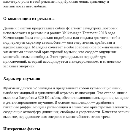
ключевую роль в этой рекламе, подчёркивая мощь, динамику и
элегантность автомобиля.
О композиции из рекламы
Данный рингтон представляет собой фрагмент саундтрека, который
использовался в рекламном ролике Volkswagen Teramont 2018 года.
Композиция была специально подобрана или создана для того, чтобы
подчеркнуть характер автомобиля — она энергичная, драйвовая и
вдохновляющая. Мелодия сочетает в себе современное рок-звучание с
элементами эпической оркестровой музыки, что создаёт ощущение
масштаба, силы и свободы. Этот трек идеально передаёт дух
приключений, который ассоциируется с внедорожником, и мгновенно
заряжает энергией.
Характер звучания
Фрагмент длится 52 секунды и представляет собой кульминационный,
наиболее мощный и динамичный отрывок композиции. Это стерео-микс с
высоким битрейтом 320 Кбит/сек, обеспечивающим насыщенное, мощное
и детализированное звучание. В основе композиции — драйвовые
гитарные риффы, мощная ритм-секция и эпические оркестровые элементы,
создающие атмосферу движения, свободы и уверенности. Качество записи
высокое, передающее всю энергию и масштабность этого трека.
Интересные факты