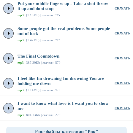
Put your middle fingers up - Take a shot throw
it up and dont stop
СКАЧАТЬ
mp3
| (1.16Mb) | скачали: 325
Some people got the real problems Some people
out of luck
СКАЧАТЬ
mp3
| (1.47Mb) | скачали: 397
The Final Countdown
СКАЧАТЬ
mp3
| 387.39Kb | скачали: 579
I feel like Im drowning Im drowning You are
holding me down
СКАЧАТЬ
mp3
| (1.14Mb) | скачали: 361
I want to know what love is I want you to show
me
СКАЧАТЬ
mp3
| 804.13Kb | скачали: 279
Еще файлы категории "Рок"