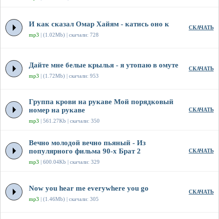
И как сказал Омар Хайям - катись оно к
СКАЧАТЬ
mp3
| (1.02Mb) | скачали: 728
Дайте мне белые крылья - я утопаю в омуте
СКАЧАТЬ
mp3
| (1.72Mb) | скачали: 953
Группа крови на рукаве Мой порядковый
номер на рукаве
СКАЧАТЬ
mp3
| 561.27Kb | скачали: 350
Вечно молодой вечно пьяный - Из
популярного фильма 90-х Брат 2
СКАЧАТЬ
mp3
| 600.04Kb | скачали: 329
Now you hear me everywhere you go
СКАЧАТЬ
mp3
| (1.46Mb) | скачали: 305