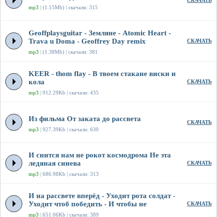
СКАЧАТЬ
mp3
| (1.15Mb) | скачали: 315
Geoffplaysguitar - Земляне - Atomic Heart -
Trava u Doma - Geoffrey Day remix
СКАЧАТЬ
mp3
| (1.38Mb) | скачали: 381
KEER - thom flay - В твоем стакане виски и
кола
СКАЧАТЬ
mp3
| 912.29Kb | скачали: 435
Из фильма От заката до рассвета
СКАЧАТЬ
mp3
| 927.39Kb | скачали: 630
И снится нам не рокот космодрома Не эта
ледяная синева
СКАЧАТЬ
mp3
| 686.98Kb | скачали: 313
И на рассвете вперёд - Уходит рота солдат -
Уходит чтоб победить - И чтобы не
СКАЧАТЬ
mp3
| 651.06Kb | скачали: 389