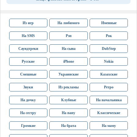
Из игр
На любимого
Именные
На SMS
Рэп
Рок
Саундтреки
На сына
DubStep
Русские
iPhone
Nokia
Смешные
Украинские
Казахские
Звуки
Из рекламы
Ретро
На дочку
Клубные
На начальника
На сестру
На папу
Классические
Громкие
На брата
На маму