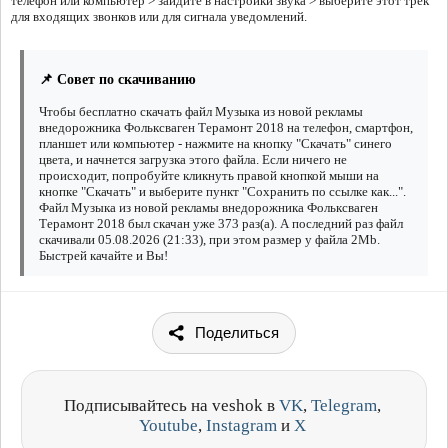
телефон или компьютер > зайдите в настройки звука > выберите этот трек
для входящих звонков или для сигнала уведомлений.
📌 Совет по скачиванию
Чтобы бесплатно скачать файл Музыка из новой рекламы
внедорожника Фольксваген Терамонт 2018 на телефон, смартфон,
планшет или компьютер - нажмите на кнопку "Скачать" синего
цвета, и начнется загрузка этого файла. Если ничего не
происходит, попробуйте кликнуть правой кнопкой мыши на
кнопке "Скачать" и выберите пункт "Сохранить по ссылке как...".
Файл Музыка из новой рекламы внедорожника Фольксваген
Терамонт 2018 был скачан уже 373 раз(а). А последний раз файл
скачивали 05.08.2026 (21:33), при этом размер у файла 2Mb.
Быстрей качайте и Вы!
Поделиться
Подписывайтесь на veshok в
VK
,
Telegram
,
Youtube
,
Instagram
и
X