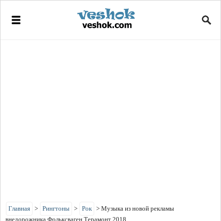
Главная
>
Рингтоны
>
Рок
>
Музыка из новой рекламы
внедорожника Фольксваген Терамонт 2018