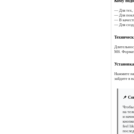
Кому подо
— Для тех,
— Для покл
— В качест
— Для созд
Техническ
Длительнос
Мб. Форма
Установка
Нажмите на
зайдите в н
📌 Со
Чтобы 
на тел
и начн
кнопко
feel l
послед