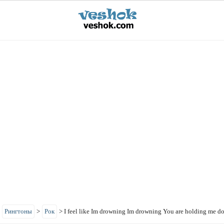
>
Рингтоны
>
Рок
>
I feel like Im drowning Im drowning You are holding me d