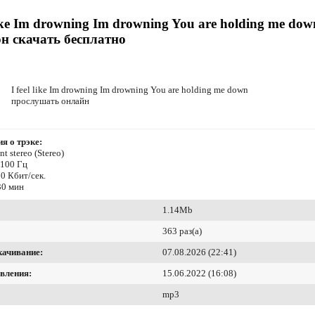
 like Im drowning Im drowning You are holding me dow
н скачать бесплатно
I feel like Im drowning Im drowning You are holding me down
прослушать онлайн
я о трэке:
t stereo (Stereo)
4100 Гц
0 Кбит/сек.
30 мин
1.14Mb
363 раз(а)
качивание:
07.08.2026 (22:41)
вления:
15.06.2022 (16:08)
mp3