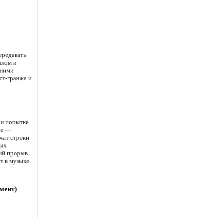
ё
ередавать
алом и
нними
ст-гранжа и
 и попытке
ие —
учат строки
ных
ий прорыв
т в музыке
гмент)