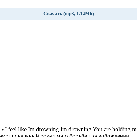
Скачать (mp3, 1.14Mb)
 «I feel like Im drowning Im drowning You are holding m
эмоциональный рок-гимн о борьбе и освобождении