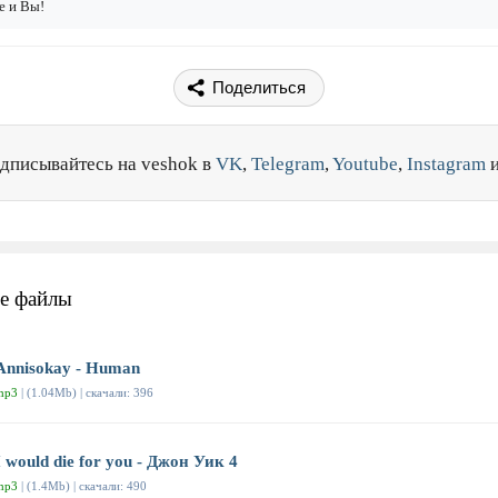
е и Вы!
Поделиться
дписывайтесь на veshok в
VK
,
Telegram
,
Youtube
,
Instagram
е файлы
Annisokay - Human
mp3
| (1.04Mb) | скачали: 396
I would die for you - Джон Уик 4
mp3
| (1.4Mb) | скачали: 490