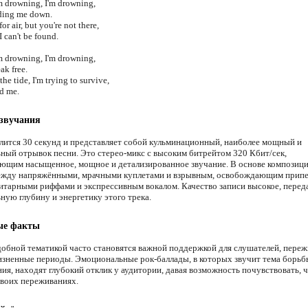
I'm drowning, I'm drowning,
ding me down.
or air, but you're not there,
I can't be found.
I'm drowning, I'm drowning,
ak free.
the tide, I'm trying to survive,
nd me.
 звучания
лится 30 секунд и представляет собой кульминационный, наиболее мощный и
ный отрывок песни. Это стерео-микс с высоким битрейтом 320 Кбит/сек,
ющим насыщенное, мощное и детализированное звучание. В основе композиц
ежду напряжёнными, мрачными куплетами и взрывным, освобождающим припе
тарными риффами и экспрессивным вокалом. Качество записи высокое, пере
ную глубину и энергетику этого трека.
ые факты
добной тематикой часто становятся важной поддержкой для слушателей, пер
зненные периоды. Эмоциональные рок-баллады, в которых звучит тема борьб
ия, находят глубокий отклик у аудитории, давая возможность почувствовать, ч
своих переживаниях.