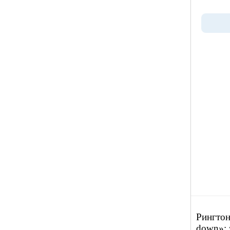
Рингтон
down»: 