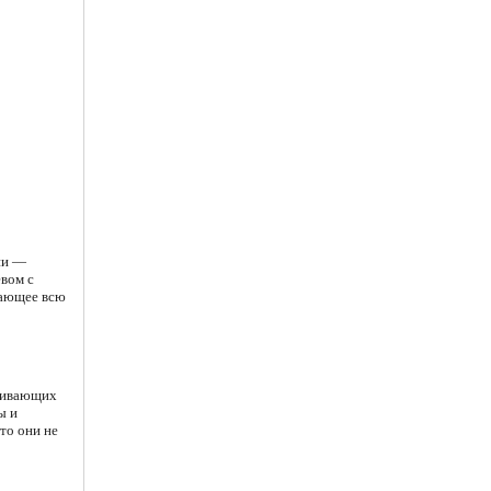
ии —
вом с
дающее всю
еживающих
ы и
то они не