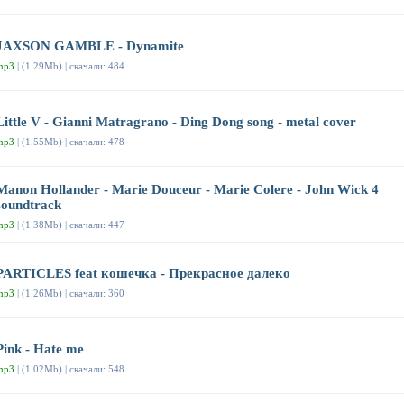
JAXSON GAMBLE - Dynamite
mp3
| (1.29Mb) | скачали: 484
Little V - Gianni Matragrano - Ding Dong song - metal cover
mp3
| (1.55Mb) | скачали: 478
Manon Hollander - Marie Douceur - Marie Colere - John Wick 4
soundtrack
mp3
| (1.38Mb) | скачали: 447
PARTICLES feat кошечка - Прекрасное далеко
mp3
| (1.26Mb) | скачали: 360
Pink - Hate me
mp3
| (1.02Mb) | скачали: 548