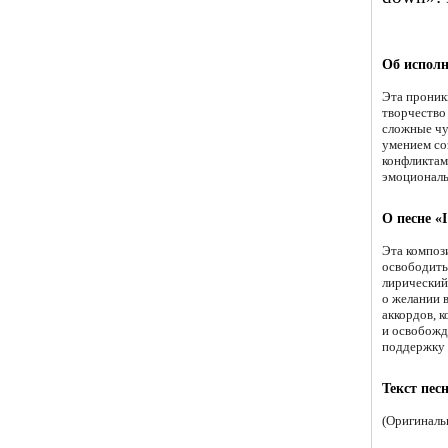
Об исполн
Эта проник
творчество
сложные чу
умением соз
конфликтами
эмоциональ
О песне «I
Эта композ
освободить
лирический 
о желании 
аккордов, 
и освобожд
поддержку 
Текст песн
(Оригиналь