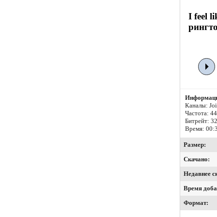
I feel
рингто
Информаци
Каналы: Join
Частота: 4
Битрейт:
32
Время: 00:
Размер:
Скачано:
Недавнее с
Время доба
Формат: