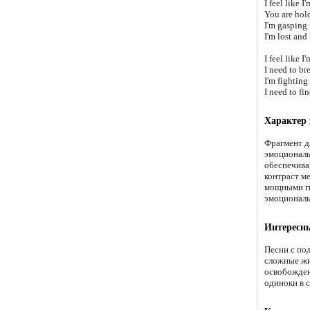
I feel like 
You are hol
I'm gasping f
I'm lost and 
I feel like 
I need to bre
I'm fighting 
I need to fi
Характер
Фрагмент д
эмоциональ
обеспечива
контраст м
мощными ги
эмоциональ
Интересн
Песни с по
сложные жи
освобожден
одиноки в 