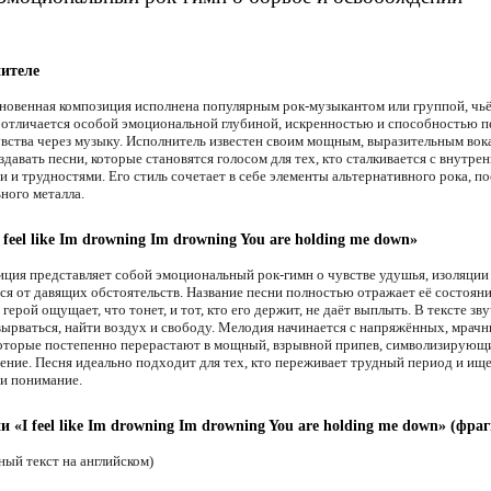
ителе
новенная композиция исполнена популярным рок-музыкантом или группой, чь
 отличается особой эмоциональной глубиной, искренностью и способностью п
вства через музыку. Исполнитель известен своим мощным, выразительным вок
давать песни, которые становятся голосом для тех, кто сталкивается с внутре
 и трудностями. Его стиль сочетает в себе элементы альтернативного рока, по
ного металла.
 feel like Im drowning Im drowning You are holding me down»
иция представляет собой эмоциональный рок-гимн о чувстве удушья, изоляции
ся от давящих обстоятельств. Название песни полностью отражает её состоян
герой ощущает, что тонет, и тот, кто его держит, не даёт выплыть. В тексте зв
вырваться, найти воздух и свободу. Мелодия начинается с напряжённых, мрач
которые постепенно перерастают в мощный, взрывной припев, символизирующ
ение. Песня идеально подходит для тех, кто переживает трудный период и ище
и понимание.
и «I feel like Im drowning Im drowning You are holding me down» (фра
ный текст на английском)