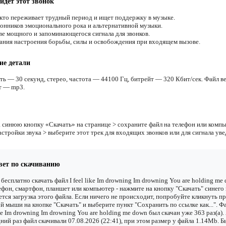
йдёт этот звонок
 кто переживает трудный период и ищет поддержку в музыке.
онников эмоционального рока и альтернативной музыки.
ве мощного и запоминающегося сигнала для звонков.
ания настроения борьбы, силы и освобождения при входящем вызове.
ие детали
ть — 30 секунд, стерео, частота — 44100 Гц, битрейт — 320 Кбит/сек. Файл ве
т — mp3.
 синюю кнопку «Скачать» на странице > сохраните файл на телефон или компь
астройки звука > выберите этот трек для входящих звонков или для сигнала ув
вет по скачиванию
бесплатно скачать файл I feel like Im drowning Im drowning You are holding me
ефон, смартфон, планшет или компьютер - нажмите на кнопку "Скачать" синего 
ется загрузка этого файла. Если ничего не происходит, попробуйте кликнуть п
й мыши на кнопке "Скачать" и выберите пункт "Сохранить по ссылке как...". Фа
ike Im drowning Im drowning You are holding me down был скачан уже 363 раз(а).
ний раз файл скачивали 07.08.2026 (22:41), при этом размер у файла 1.14Mb. 