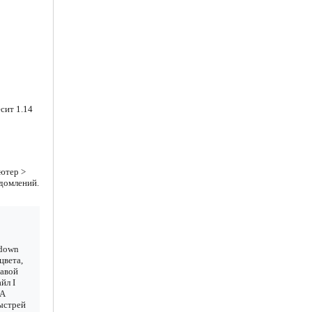
сит 1.14
ютер >
едомлений.
 down
цвета,
равой
йл I
 А
Быстрей