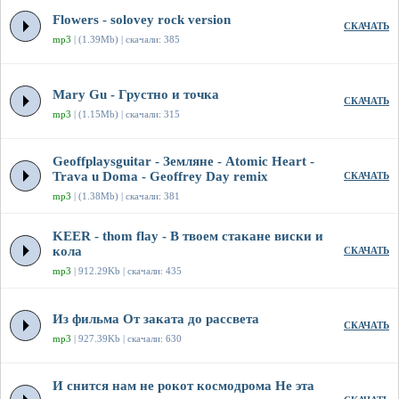
Flowers - solovey rock version
СКАЧАТЬ
mp3
| (1.39Mb) | скачали: 385
Mary Gu - Грустно и точка
СКАЧАТЬ
mp3
| (1.15Mb) | скачали: 315
Geoffplaysguitar - Земляне - Atomic Heart -
Trava u Doma - Geoffrey Day remix
СКАЧАТЬ
mp3
| (1.38Mb) | скачали: 381
KEER - thom flay - В твоем стакане виски и
кола
СКАЧАТЬ
mp3
| 912.29Kb | скачали: 435
Из фильма От заката до рассвета
СКАЧАТЬ
mp3
| 927.39Kb | скачали: 630
И снится нам не рокот космодрома Не эта