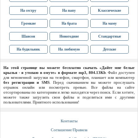
На сестру
На папу
Классические
Громкие
На брата
На маму
Шансон
Новогодние
Стандартные
На будильник
На любимую
Детские
На этой странице вы можете бесплатно скачать «Дайте мне белые
крылья - я утопаю в омуте» в формате mp3, 804.13Kb
. Файл доступен
для мгновенной загрузки на телефон, смартфон, планшет или компьютер
без регистрации и SMS
. Перед скачиванием вы можете прослушать
отрывок онлайн или посмотреть превью. Все файлы на сайте
отсортированы по категориям и легко находятся через поиск. Если хотите,
можете также загрузить свои файлы и поделиться ими с другими
пользователями. Приятного использования!
Контакты
Соглашение/Правила