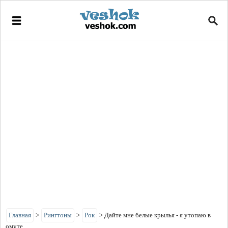
Главная
>
Рингтоны
>
Рок
>
Дайте мне белые крылья - я утопаю в
омуте