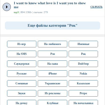
I want to know what love is I want you to show
me
СКАЧАТЬ
mp3
| 804.13Kb | скачали: 279
Еще файлы категории "Рок"
Из игр
На любимого
Именные
На SMS
Рэп
Рок
Саундтреки
На сына
DubStep
Русские
iPhone
Nokia
Смешные
Украинские
Казахские
Звуки
Из рекламы
Ретро
На дочку
Клубные
На начальника