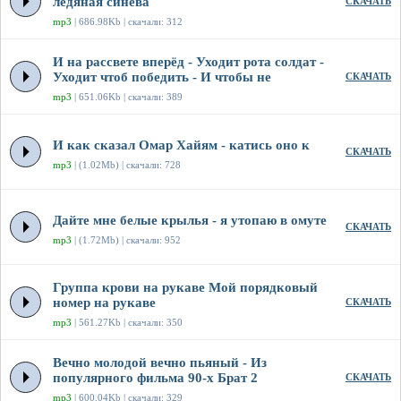
ледяная синева
СКАЧАТЬ
mp3
| 686.98Kb | скачали: 312
И на рассвете вперёд - Уходит рота солдат -
Уходит чтоб победить - И чтобы не
СКАЧАТЬ
mp3
| 651.06Kb | скачали: 389
И как сказал Омар Хайям - катись оно к
СКАЧАТЬ
mp3
| (1.02Mb) | скачали: 728
Дайте мне белые крылья - я утопаю в омуте
СКАЧАТЬ
mp3
| (1.72Mb) | скачали: 952
Группа крови на рукаве Мой порядковый
номер на рукаве
СКАЧАТЬ
mp3
| 561.27Kb | скачали: 350
Вечно молодой вечно пьяный - Из
популярного фильма 90-х Брат 2
СКАЧАТЬ
mp3
| 600.04Kb | скачали: 329