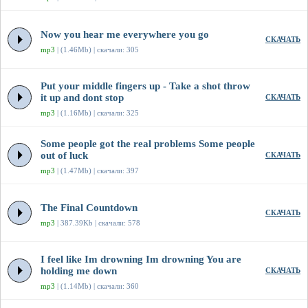
Now you hear me everywhere you go
СКАЧАТЬ
mp3
| (1.46Mb) | скачали: 305
Put your middle fingers up - Take a shot throw
it up and dont stop
СКАЧАТЬ
mp3
| (1.16Mb) | скачали: 325
Some people got the real problems Some people
out of luck
СКАЧАТЬ
mp3
| (1.47Mb) | скачали: 397
The Final Countdown
СКАЧАТЬ
mp3
| 387.39Kb | скачали: 578
I feel like Im drowning Im drowning You are
holding me down
СКАЧАТЬ
mp3
| (1.14Mb) | скачали: 360