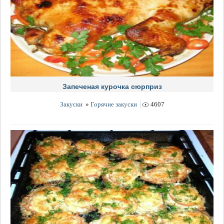
Запеченая курочка сюрприз
Закуски
»
Горячие закуски
4607