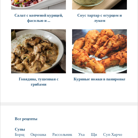
Салат с копченой курицей,
Соус тартар с огурцом и
фасолью и ...
луком
Говядина, тушенная с
Куриные ножки в панировке
грибами
Все рецепты
Супы
Борщ
Окрошка
Рассольник
Уха
Щи
Суп Харчо