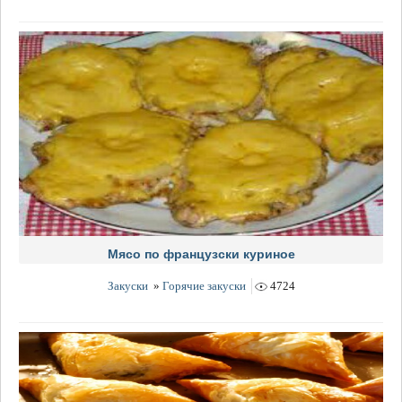
Мясо по французски куриное
Закуски
»
Горячие закуски
4724