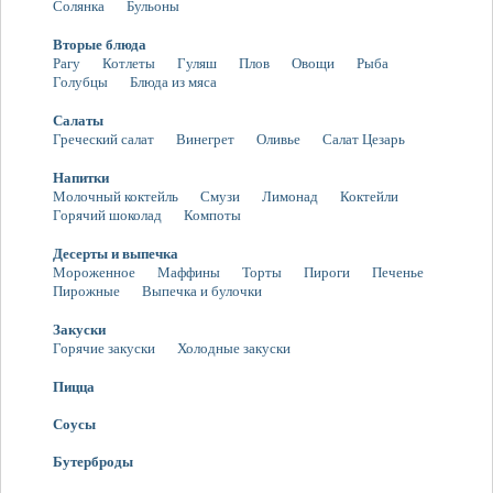
Солянка
Бульоны
Вторые блюда
Рагу
Котлеты
Гуляш
Плов
Овощи
Рыба
Голубцы
Блюда из мяса
Салаты
Греческий салат
Винегрет
Оливье
Салат Цезарь
Напитки
Молочный коктейль
Смузи
Лимонад
Коктейли
Горячий шоколад
Компоты
Десерты и выпечка
Мороженное
Маффины
Торты
Пироги
Печенье
Пирожные
Выпечка и булочки
Закуски
Горячие закуски
Холодные закуски
Пицца
Соусы
Бутерброды