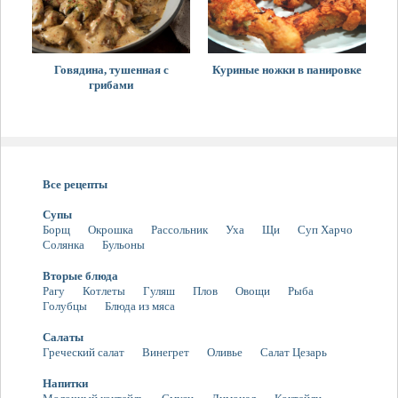
Говядина, тушенная с
Куриные ножки в панировке
грибами
Все рецепты
Супы
Борщ
Окрошка
Рассольник
Уха
Щи
Суп Харчо
Солянка
Бульоны
Вторые блюда
Рагу
Котлеты
Гуляш
Плов
Овощи
Рыба
Голубцы
Блюда из мяса
Салаты
Греческий салат
Винегрет
Оливье
Салат Цезарь
Напитки