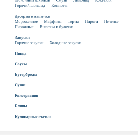
Молочный коктейль
Смузи
Лимонад
Коктейли
Горячий шоколад
Компоты
Десерты и выпечка
Мороженное
Маффины
Торты
Пироги
Печенье
Пирожные
Выпечка и булочки
Закуски
Горячие закуски
Холодные закуски
Пицца
Соусы
Бутерброды
Суши
Консервация
Блины
Кулинарные статьи