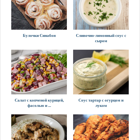
Булочки Синабон
Сливочно-лимонный соус с
сыром
Салат с копченой курицей,
Соус тартар с огурцом и
фасолью и ...
луком