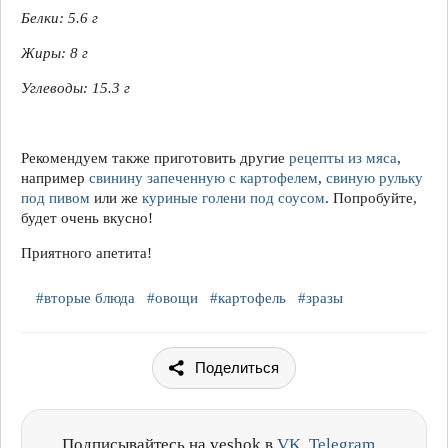
Белки: 5.6 г
Жиры:
8 г
Углеводы:
15.3 г
Рекомендуем также приготовить другие
рецепты из мяса
,
например
свинину запеченную с картофелем
,
свиную рульку
под пивом
или же
куриные голени под соусом
. Попробуйте,
будет очень вкусно!
Приятного апетита!
#вторые блюда
#овощи
#картофель
#зразы
Поделиться
Подписывайтесь на veshok в
VK
,
Telegram
,