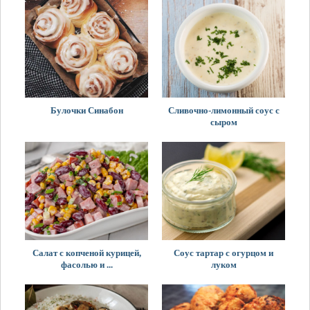
Булочки Синабон
Сливочно-лимонный соус с
сыром
Салат с копченой курицей,
Соус тартар с огурцом и
фасолью и ...
луком