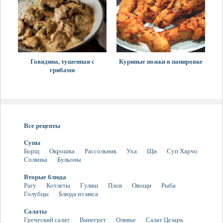
Говядина, тушенная с
Куриные ножки в панировке
грибами
Все рецепты
Супы
Борщ
Окрошка
Рассольник
Уха
Щи
Суп Харчо
Солянка
Бульоны
Вторые блюда
Рагу
Котлеты
Гуляш
Плов
Овощи
Рыба
Голубцы
Блюда из мяса
Салаты
Греческий салат
Винегрет
Оливье
Салат Цезарь