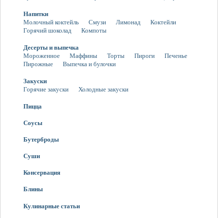
Напитки
Молочный коктейль
Смузи
Лимонад
Коктейли
Горячий шоколад
Компоты
Десерты и выпечка
Мороженное
Маффины
Торты
Пироги
Печенье
Пирожные
Выпечка и булочки
Закуски
Горячие закуски
Холодные закуски
Пицца
Соусы
Бутерброды
Суши
Консервация
Блины
Кулинарные статьи