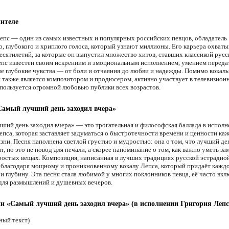
ителе
епс — один из самых известных и популярных российских певцов, обладатель
о, глубокого и хриплого голоса, который узнают миллионы. Его карьера охваты
десятилетий, за которые он выпустил множество хитов, ставших классикой русс
епс известен своим искренним и эмоциональным исполнением, умением переда
е глубокие чувства — от боли и отчаяния до любви и надежды. Помимо вокал
н также является композитором и продюсером, активно участвует в телевизион
 пользуется огромной любовью публики всех возрастов.
Самый лучший день заходил вчера»
ший день заходил вчера» — это трогательная и философская баллада в испол
епса, которая заставляет задуматься о быстротечности времени и ценности ка
зни. Песня наполнена светлой грустью и мудростью: она о том, что лучший де
, но это не повод для печали, а скорее напоминание о том, как важно уметь за
простых вещах. Композиция, написанная в лучших традициях русской эстрадно
 благодаря мощному и проникновенному вокалу Лепса, который придаёт кажд
и глубину. Эта песня стала любимой у многих поклонников певца, её часто вк
для размышлений и душевных вечеров.
ни «Самый лучший день заходил вчера» (в исполнении Григория Лепс
ный текст)