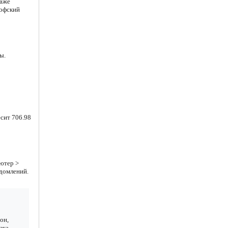
даже
софский
ы.
есит 706.98
ютер >
едомлений.
он,
зка