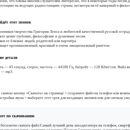
изни, что близка многим слушателям. Интересно, что в некоторые годы песня 
 ротацию на ведущих радиостанциях страны, несмотря на её камерный и фило
йдёт этот звонок
онников творчества Григория Лепса и любителей качественной русской эстрад
 кто ценит глубокие, философские и душевные песни.
ков от близких людей, родителей или партнёра.
 ищет проникновенный, красивый и очень эмоциональный рингтон.
ие детали
ть — 45 секунд, стерео, частота — 44100 Гц, битрейт — 128 Кбит/сек. Файл в
 — mp3.
 синюю кнопку «Скачать» на странице > сохраните файл на телефон или компь
астройки звука > выберите этот трек для входящих звонков или для сигнала ув
вет по скачиванию
бесплатно скачать файл Самый лучший день заходил вчера на телефон, смартф
т или компьютер - нажмите на кнопку "Скачать" синего цвета, и начнется загру