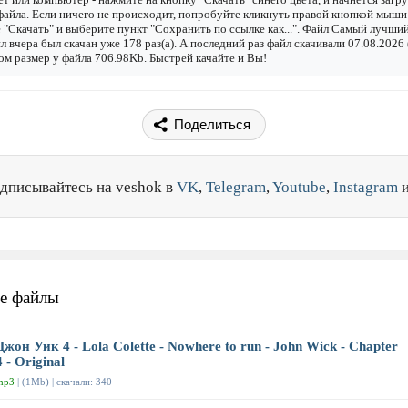
файла. Если ничего не происходит, попробуйте кликнуть правой кнопкой мыши
 "Скачать" и выберите пункт "Сохранить по ссылке как...". Файл Самый лучши
л вчера был скачан уже 178 раз(а). А последний раз файл скачивали 07.08.2026 
ом размер у файла 706.98Kb. Быстрей качайте и Вы!
Поделиться
дписывайтесь на veshok в
VK
,
Telegram
,
Youtube
,
Instagram
е файлы
Джон Уик 4 - Lola Colette - Nowhere to run - John Wick - Chapter
4 - Original
mp3
| (1Mb) | скачали: 340