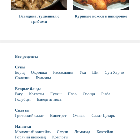
Говядина, тушенная с
Куриные ножки в панировке
грибами
Все рецепты
Супы
Борщ
Окрошка
Рассольник
Уха
Щи
Суп Харчо
Солянка
Бульоны
Вторые блюда
Рагу
Котлеты
Гуляш
Плов
Овощи
Рыба
Голубцы
Блюда из мяса
Салаты
Греческий салат
Винегрет
Оливье
Салат Цезарь
Напитки
Молочный коктейль
Смузи
Лимонад
Коктейли
Горячий шоколад
Компоты