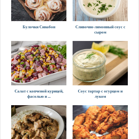
Булочки Синабон
Сливочно-лимонный соус с
сыром
Салат с копченой курицей,
Соус тартар с огурцом и
фасолью и ...
луком