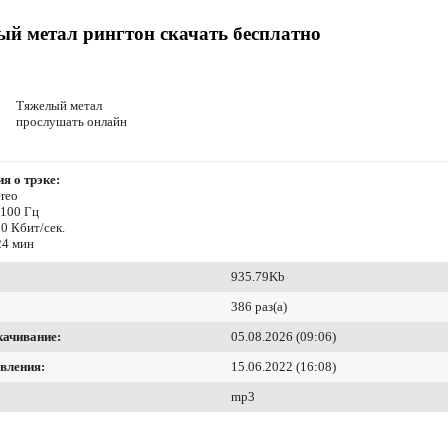
й метал рингтон скачать бесплатно
Тяжелый метал
прослушать онлайн
я о трэке:
reo
4100 Гц
0 Кбит/сек.
24 мин
935.79Kb
386 раз(а)
качивание:
05.08.2026 (09:06)
вления:
15.06.2022 (16:08)
mp3