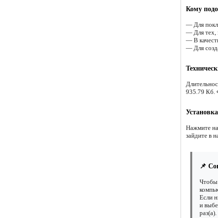
Кому подо
— Для покл
— Для тех, 
— В качест
— Для созд
Техническ
Длительнос
935.79 Кб.
Установка
Нажмите на
зайдите в н
📌 Со
Чтобы 
компью
Если н
и выбе
раз(а)