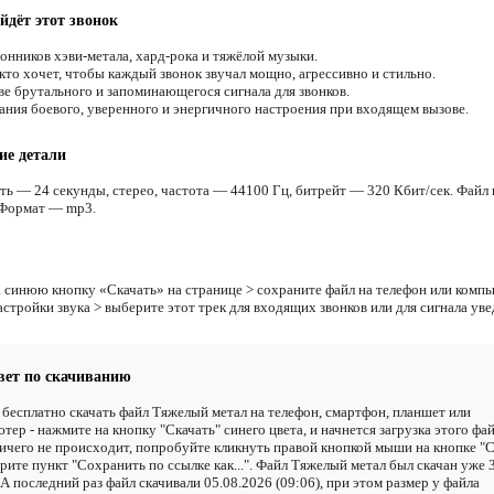
йдёт этот звонок
онников хэви-метала, хард-рока и тяжёлой музыки.
кто хочет, чтобы каждый звонок звучал мощно, агрессивно и стильно.
ве брутального и запоминающегося сигнала для звонков.
ания боевого, уверенного и энергичного настроения при входящем вызове.
ие детали
ть — 24 секунды, стерео, частота — 44100 Гц, битрейт — 320 Кбит/сек. Файл 
 Формат — mp3.
 синюю кнопку «Скачать» на странице > сохраните файл на телефон или компь
астройки звука > выберите этот трек для входящих звонков или для сигнала ув
вет по скачиванию
бесплатно скачать файл Тяжелый метал на телефон, смартфон, планшет или
тер - нажмите на кнопку "Скачать" синего цвета, и начнется загрузка этого фай
ичего не происходит, попробуйте кликнуть правой кнопкой мыши на кнопке "С
рите пункт "Сохранить по ссылке как...". Файл Тяжелый метал был скачан уже 
. А последний раз файл скачивали 05.08.2026 (09:06), при этом размер у файла