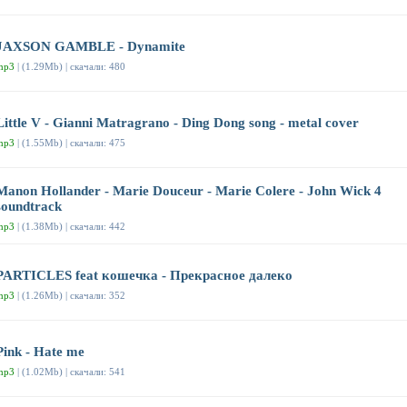
JAXSON GAMBLE - Dynamite
mp3
| (1.29Mb) | скачали: 480
Little V - Gianni Matragrano - Ding Dong song - metal cover
mp3
| (1.55Mb) | скачали: 475
Manon Hollander - Marie Douceur - Marie Colere - John Wick 4
soundtrack
mp3
| (1.38Mb) | скачали: 442
PARTICLES feat кошечка - Прекрасное далеко
mp3
| (1.26Mb) | скачали: 352
Pink - Hate me
mp3
| (1.02Mb) | скачали: 541