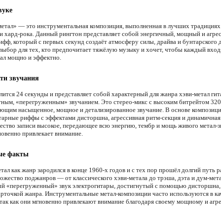
вуке
етал» — это инструментальная композиция, выполненная в лучших традициях
 и хард-рока. Данный рингтон представляет собой энергичный, мощный и агре
ифф, который с первых секунд создаёт атмосферу силы, драйва и бунтарского 
выбор для тех, кто предпочитает тяжёлую музыку и хочет, чтобы каждый вхо
чал мощно и эффектно.
ти звучания
лится 24 секунды и представляет собой характерный для жанра хэви-метал ги
тным, «перегруженным» звучанием. Это стерео-микс с высоким битрейтом 320
ющим насыщенное, мощное и детализированное звучание. В основе композиц
тарные риффы с эффектами дисторшна, агрессивная ритм-секция и динамичная
чество записи высокое, передающее всю энергию, тембр и мощь живого метал-з
новенно привлекает внимание.
ые факты
ал как жанр зародился в конце 1960-х годов и с тех пор прошёл долгий путь р
ожество поджанров — от классического хэви-метала до трэша, дэта и дум-мета
й «перегруженный» звук электрогитары, достигнутый с помощью дисторшна,
арточкой жанра. Инструментальные метал-композиции часто используются в ка
 так как они мгновенно привлекают внимание благодаря своему мощному и агр