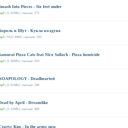
Smash Into Pieces - Six feet under
mp3
| (1.41Mb) | скачали: 575
Король и Шут - Кукла колдуна
mp3
| 1022.49Kb | скачали: 593
Samurai Pizza Cats feat Nico Sallach - Pizza homicide
mp3
| (1.36Mb) | скачали: 343
NOAPOLOGY - Deadhearted
mp3
| (1.01Mb) | скачали: 288
Dead by April - Dreamlike
mp3
| (1.31Mb) | скачали: 489
Статус Кво - In the army now