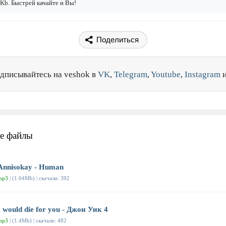
Kb. Быстрей качайте и Вы!
Поделиться
дписывайтесь на veshok в
VK
,
Telegram
,
Youtube
,
Instagram
е файлы
Annisokay - Human
mp3
| (1.04Mb) | скачали: 392
I would die for you - Джон Уик 4
mp3
| (1.4Mb) | скачали: 482