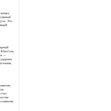
 жанра
ссивный
духа. Это
дящий
тарный
 Кбит/сек,
ии —
 ударная
вучания,
азвития,
ла.
 стал
честве
ессивному