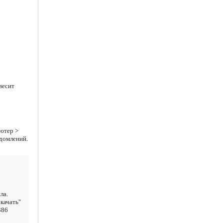
весит
ютер >
едомлений.
ла.
качать"
386