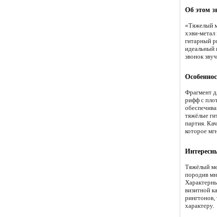
Об этом з
«Тяжелый м
хэви-метал
гитарный р
идеальный 
звонок зву
Особеннос
Фрагмент д
рифф с пло
обеспечива
тяжёлые ги
партия. Ка
которое мг
Интересн
Тяжёлый мет
породив мн
Характерны
визитной к
рингтонов,
характеру.