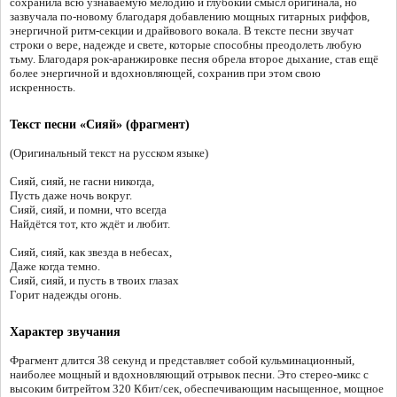
сохранила всю узнаваемую мелодию и глубокий смысл оригинала, но
зазвучала по-новому благодаря добавлению мощных гитарных риффов,
энергичной ритм-секции и драйвового вокала. В тексте песни звучат
строки о вере, надежде и свете, которые способны преодолеть любую
тьму. Благодаря рок-аранжировке песня обрела второе дыхание, став ещё
более энергичной и вдохновляющей, сохранив при этом свою
искренность.
Текст песни «Сияй» (фрагмент)
(Оригинальный текст на русском языке)
Сияй, сияй, не гасни никогда,
Пусть даже ночь вокруг.
Сияй, сияй, и помни, что всегда
Найдётся тот, кто ждёт и любит.
Сияй, сияй, как звезда в небесах,
Даже когда темно.
Сияй, сияй, и пусть в твоих глазах
Горит надежды огонь.
Характер звучания
Фрагмент длится 38 секунд и представляет собой кульминационный,
наиболее мощный и вдохновляющий отрывок песни. Это стерео-микс с
высоким битрейтом 320 Кбит/сек, обеспечивающим насыщенное, мощное