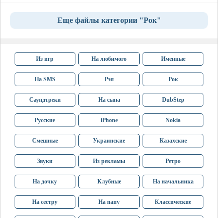
Еще файлы категории "Рок"
Из игр
На любимого
Именные
На SMS
Рэп
Рок
Саундтреки
На сына
DubStep
Русские
iPhone
Nokia
Смешные
Украинские
Казахские
Звуки
Из рекламы
Ретро
На дочку
Клубные
На начальника
На сестру
На папу
Классические