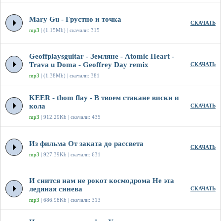
Mary Gu - Грустно и точка
СКАЧАТЬ
mp3
| (1.15Mb) | скачали: 315
Geoffplaysguitar - Земляне - Atomic Heart -
Trava u Doma - Geoffrey Day remix
СКАЧАТЬ
mp3
| (1.38Mb) | скачали: 381
KEER - thom flay - В твоем стакане виски и
кола
СКАЧАТЬ
mp3
| 912.29Kb | скачали: 435
Из фильма От заката до рассвета
СКАЧАТЬ
mp3
| 927.39Kb | скачали: 631
И снится нам не рокот космодрома Не эта
ледяная синева
СКАЧАТЬ
mp3
| 686.98Kb | скачали: 313