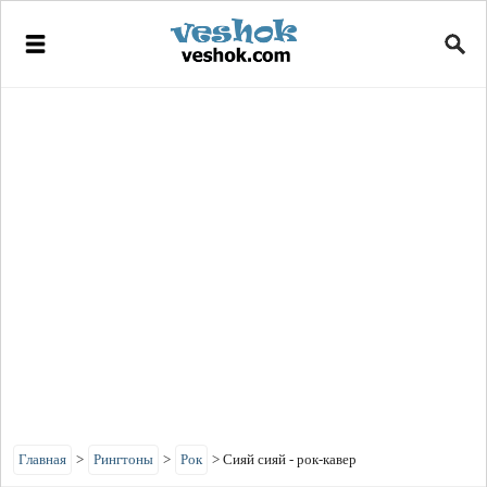
Главная
>
Рингтоны
>
Рок
>
Сияй сияй - рок-кавер