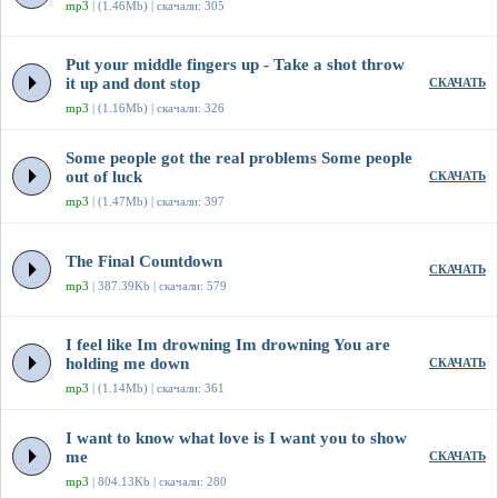
mp3
| (1.46Mb) | скачали: 305
Put your middle fingers up - Take a shot throw
it up and dont stop
СКАЧАТЬ
mp3
| (1.16Mb) | скачали: 326
Some people got the real problems Some people
out of luck
СКАЧАТЬ
mp3
| (1.47Mb) | скачали: 397
The Final Countdown
СКАЧАТЬ
mp3
| 387.39Kb | скачали: 579
I feel like Im drowning Im drowning You are
holding me down
СКАЧАТЬ
mp3
| (1.14Mb) | скачали: 361
I want to know what love is I want you to show
me
СКАЧАТЬ
mp3
| 804.13Kb | скачали: 280