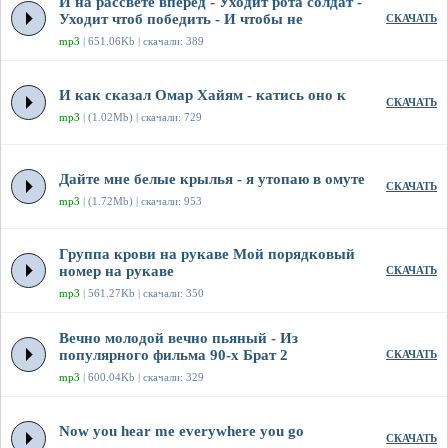
И на рассвете вперёд - Уходит рота солдат -
Уходит чтоб победить - И чтобы не
СКАЧАТЬ
mp3
| 651.06Kb | скачали: 389
И как сказал Омар Хайям - катись оно к
СКАЧАТЬ
mp3
| (1.02Mb) | скачали: 729
Дайте мне белые крылья - я утопаю в омуте
СКАЧАТЬ
mp3
| (1.72Mb) | скачали: 953
Группа крови на рукаве Мой порядковый
номер на рукаве
СКАЧАТЬ
mp3
| 561.27Kb | скачали: 350
Вечно молодой вечно пьяный - Из
популярного фильма 90-х Брат 2
СКАЧАТЬ
mp3
| 600.04Kb | скачали: 329
Now you hear me everywhere you go
СКАЧАТЬ