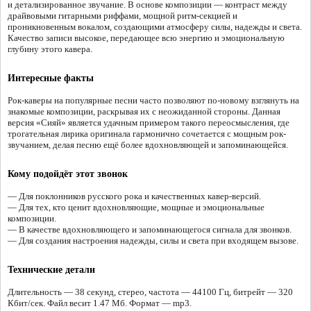
и детализированное звучание. В основе композиции — контраст между
драйвовыми гитарными риффами, мощной ритм-секцией и
проникновенным вокалом, создающими атмосферу силы, надежды и света.
Качество записи высокое, передающее всю энергию и эмоциональную
глубину этого кавера.
Интересные факты
Рок-каверы на популярные песни часто позволяют по-новому взглянуть на
знакомые композиции, раскрывая их с неожиданной стороны. Данная
версия «Сияй» является удачным примером такого переосмысления, где
трогательная лирика оригинала гармонично сочетается с мощным рок-
звучанием, делая песню ещё более вдохновляющей и запоминающейся.
Кому подойдёт этот звонок
— Для поклонников русского рока и качественных кавер-версий.
— Для тех, кто ценит вдохновляющие, мощные и эмоциональные
композиции.
— В качестве вдохновляющего и запоминающегося сигнала для звонков.
— Для создания настроения надежды, силы и света при входящем вызове.
Технические детали
Длительность — 38 секунд, стерео, частота — 44100 Гц, битрейт — 320
Кбит/сек. Файл весит 1.47 Мб. Формат — mp3.