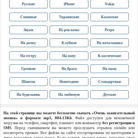
Русские
iPhone
Nokia
Смешные
Украинские
Казахские
Звуки
Из рекламы
Ретро
На дочку
Клубные
На начальника
На сестру
На папу
Классические
Громкие
На брата
На маму
Шансон
Новогодние
Стандартные
На будильник
На любимую
Детские
На этой странице вы можете бесплатно скачать «Очень зажигательный
звонок» в формате mp3, 804.13Kb
. Файл доступен для мгновенной
загрузки на телефон, смартфон, планшет или компьютер
без регистрации и
SMS
. Перед скачиванием вы можете прослушать отрывок онлайн или
посмотреть превью. Все файлы на сайте отсортированы по категориям и
легко находятся через поиск. Если хотите, можете также загрузить свои