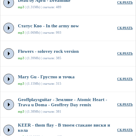
Dead by April - Dreamlike
СКАЧАТЬ
mp3
| (1.31Mb) | скачали: 489
Статус Кво - In the army now
СКАЧАТЬ
mp3
| (1.06Mb) | скачали: 993
Flowers - solovey rock version
СКАЧАТЬ
mp3
| (1.39Mb) | скачали: 385
Mary Gu - Грустно и точка
СКАЧАТЬ
mp3
| (1.15Mb) | скачали: 315
Geoffplaysguitar - Земляне - Atomic Heart -
Trava u Doma - Geoffrey Day remix
СКАЧАТЬ
mp3
| (1.38Mb) | скачали: 381
KEER - thom flay - В твоем стакане виски и
кола
СКАЧАТЬ