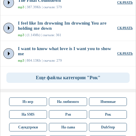
The Final Countdown
СКАЧАТЬ
mp3
| 387.39Kb | скачали: 579
I feel like Im drowning Im drowning You are
holding me down
СКАЧАТЬ
mp3
| (1.14Mb) | скачали: 361
I want to know what love is I want you to show
me
СКАЧАТЬ
mp3
| 804.13Kb | скачали: 279
Еще файлы категории "Рок"
Из игр
На любимого
Именные
На SMS
Рэп
Рок
Саундтреки
На сына
DubStep