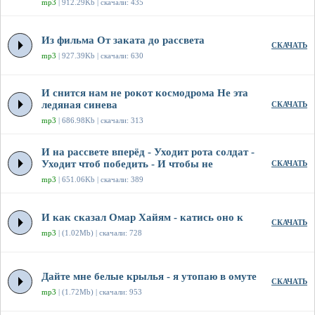
mp3
| 912.29Kb | скачали: 435
Из фильма От заката до рассвета
СКАЧАТЬ
mp3
| 927.39Kb | скачали: 630
И снится нам не рокот космодрома Не эта
ледяная синева
СКАЧАТЬ
mp3
| 686.98Kb | скачали: 313
И на рассвете вперёд - Уходит рота солдат -
Уходит чтоб победить - И чтобы не
СКАЧАТЬ
mp3
| 651.06Kb | скачали: 389
И как сказал Омар Хайям - катись оно к
СКАЧАТЬ
mp3
| (1.02Mb) | скачали: 728
Дайте мне белые крылья - я утопаю в омуте
СКАЧАТЬ
mp3
| (1.72Mb) | скачали: 953