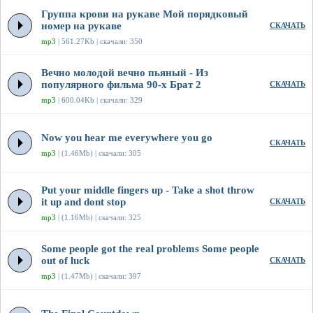
Группа крови на рукаве Мой порядковый
номер на рукаве
СКАЧАТЬ
mp3
| 561.27Kb | скачали: 350
Вечно молодой вечно пьяный - Из
популярного фильма 90-х Брат 2
СКАЧАТЬ
mp3
| 600.04Kb | скачали: 329
Now you hear me everywhere you go
СКАЧАТЬ
mp3
| (1.46Mb) | скачали: 305
Put your middle fingers up - Take a shot throw
it up and dont stop
СКАЧАТЬ
mp3
| (1.16Mb) | скачали: 325
Some people got the real problems Some people
out of luck
СКАЧАТЬ
mp3
| (1.47Mb) | скачали: 397