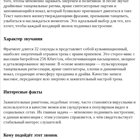
того, чтобы мгновенно заряжать энергией и позитивом. В песне звучат
драйвовые танцевальные ритмы, яркие синтезаторные партии и
запоминающийся вокал, который буквально приглашает двигаться в такт.
Текст наполнен жизнеутверждающими фразами, призывами танцевать,
улыбаться и наслаждаться моментом. Это идеальный выбор для тех, кто
хочет, чтобы каждый входящий звонок поднимал настроение.
Характер звучания
Фрагмент длится 32 секунды и представляет собой кульминационный,
наиболее энергичный отрывок трека с ярким припевом. Это стерео-микс с
высоким битрейтом 256 Кбит/сек, обеспечивающим насыщенное, мощное
и детализированное звучание. В основе композиции — пульсирующая
танцевальная ритм-секция, яркие синтезаторы, хлопки и динамичный
вокал, создающие атмосферу праздника и драйва. Качество записи
высокое, передающее всю энергию и зажигательный настрой трека.
Интересные факты
Зажигательные рингтоны, подобные этому, часто становятся вирусными и
используются в качестве мемов или саундтреков к популярным видео в
социальных сетях. Их главная задача — мгновенно поднимать настроение,
и данная композиция с этим успешно справляется, о чём свидетельствует
стабильный интерес слушателей.
Кому подойдёт этот звонок