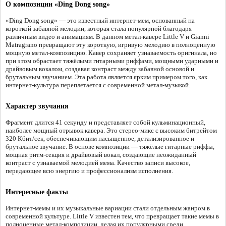
О композиции «Ding Dong song»
«Ding Dong song» — это известный интернет-мем, основанный на
короткой забавной мелодии, которая стала популярной благодаря
различным видео и анимациям. В данном метал-кавере Little V и Gianni
Matragrano превращают эту короткую, игривую мелодию в полноценную
мощную метал-композицию. Кавер сохраняет узнаваемость оригинала, но
при этом обрастает тяжёлыми гитарными риффами, мощными ударными и
драйвовым вокалом, создавая контраст между забавной основой и
брутальным звучанием. Эта работа является ярким примером того, как
интернет-культура переплетается с современной метал-музыкой.
Характер звучания
Фрагмент длится 41 секунду и представляет собой кульминационный,
наиболее мощный отрывок кавера. Это стерео-микс с высоким битрейтом
320 Кбит/сек, обеспечивающим насыщенное, детализированное и
брутальное звучание. В основе композиции — тяжёлые гитарные риффы,
мощная ритм-секция и драйвовый вокал, создающие неожиданный
контраст с узнаваемой мелодией мема. Качество записи высокое,
передающее всю энергию и профессионализм исполнения.
Интересные факты
Интернет-мемы и их музыкальные вариации стали отдельным жанром в
современной культуре. Little V известен тем, что превращает такие мемы в
полноценные метал-композиции, делая их популярными среди