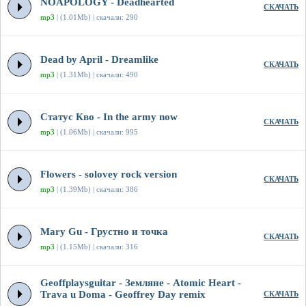
NOAPOLOGY - Deadhearted
СКАЧАТЬ
mp3
| (1.01Mb) | скачали: 290
Dead by April - Dreamlike
СКАЧАТЬ
mp3
| (1.31Mb) | скачали: 490
Статус Кво - In the army now
СКАЧАТЬ
mp3
| (1.06Mb) | скачали: 995
Flowers - solovey rock version
СКАЧАТЬ
mp3
| (1.39Mb) | скачали: 386
Mary Gu - Грустно и точка
СКАЧАТЬ
mp3
| (1.15Mb) | скачали: 316
Geoffplaysguitar - Земляне - Atomic Heart -
Trava u Doma - Geoffrey Day remix
СКАЧАТЬ