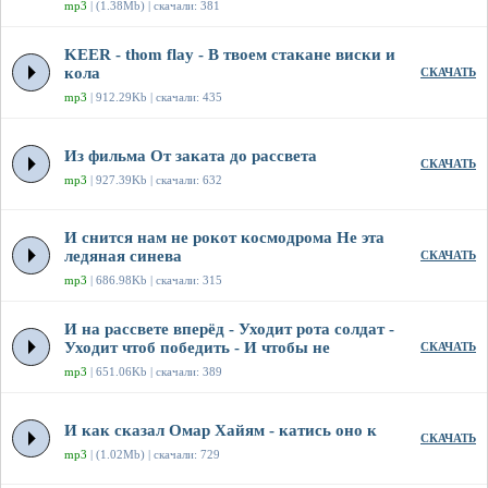
mp3
| (1.38Mb) | скачали: 381
KEER - thom flay - В твоем стакане виски и
кола
СКАЧАТЬ
mp3
| 912.29Kb | скачали: 435
Из фильма От заката до рассвета
СКАЧАТЬ
mp3
| 927.39Kb | скачали: 632
И снится нам не рокот космодрома Не эта
ледяная синева
СКАЧАТЬ
mp3
| 686.98Kb | скачали: 315
И на рассвете вперёд - Уходит рота солдат -
Уходит чтоб победить - И чтобы не
СКАЧАТЬ
mp3
| 651.06Kb | скачали: 389
И как сказал Омар Хайям - катись оно к
СКАЧАТЬ
mp3
| (1.02Mb) | скачали: 729