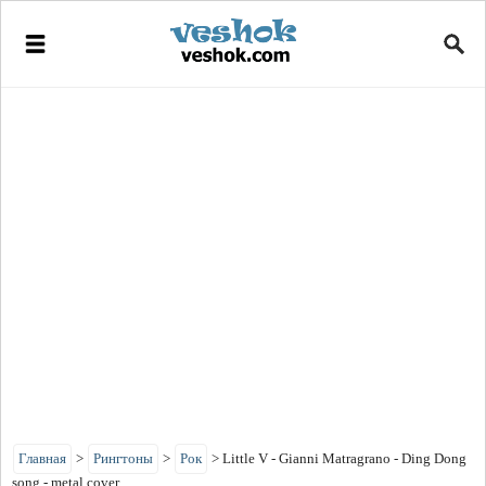
Главная
>
Рингтоны
>
Рок
>
Little V - Gianni Matragrano - Ding Dong
song - metal cover