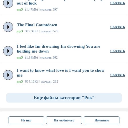
out of luck
СКАЧАТЬ
mp3
| (1.47Mb) | скачали: 397
The Final Countdown
СКАЧАТЬ
mp3
| 387.39Kb | скачали: 579
I feel like Im drowning Im drowning You are
holding me down
СКАЧАТЬ
mp3
| (1.14Mb) | скачали: 362
I want to know what love is I want you to show
me
СКАЧАТЬ
mp3
| 804.13Kb | скачали: 282
Еще файлы категории "Рок"
Из игр
На любимого
Именные