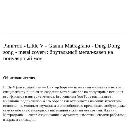
Рингтон «Little V - Gianni Matragrano - Ding Dong
song - metal cover»: брутальный метал-кавер на
популярный мем
Об исполнителях
Little V (настоящее имя — Виктор Борг) — известный музыкант и ютубер,
специализирующийся на создании метал-каверов на популярные песни из
игр, фильмов и интернет-мемов. Его канал на YouTube насчитывает
миллионы подписчиков, а его обработки отличаются высоким качеством
исполнения, мощным звучанием и способностью превращать любую, даже
самую забавную мелодию, в настоящий тяжёлый метал-гимн. Джанни
Матраграно — актёр озвучивания и музыкант, известный своими работами
в играх и анимации.