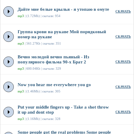
Дайте мне белые крылья - я утопаю в омуте
СКАЧАТЬ
mp3
| (1.72Mb) | скачали: 954
Группа крови на рукаве Мой порядковый
номер на рукаве
СКАЧАТЬ
mp3
| 561.27Kb | скачали: 351
Вечно молодой вечно пьяный - Из
популярного фильма 90-х Брат 2
СКАЧАТЬ
mp3
| 600.04Kb | скачали: 329
Now you hear me everywhere you go
СКАЧАТЬ
mp3
| (1.46Mb) | скачали: 305
Put your middle fingers up - Take a shot throw
it up and dont stop
СКАЧАТЬ
mp3
| (1.16Mb) | скачали: 328
Some people got the real problems Some people