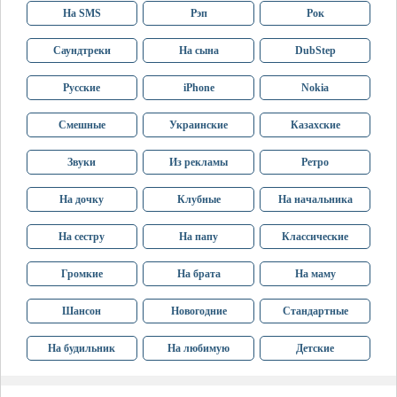
На SMS
Рэп
Рок
Саундтреки
На сына
DubStep
Русские
iPhone
Nokia
Смешные
Украинские
Казахские
Звуки
Из рекламы
Ретро
На дочку
Клубные
На начальника
На сестру
На папу
Классические
Громкие
На брата
На маму
Шансон
Новогодние
Стандартные
На будильник
На любимую
Детские