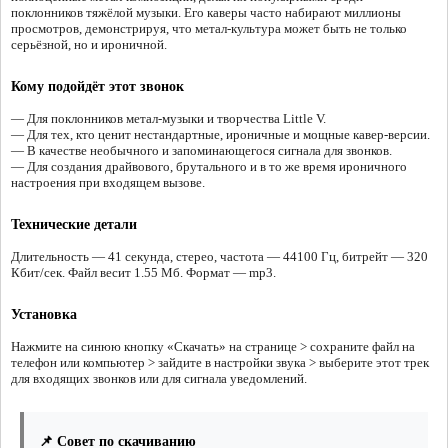
поклонников тяжёлой музыки. Его каверы часто набирают миллионы
просмотров, демонстрируя, что метал-культура может быть не только
серьёзной, но и ироничной.
Кому подойдёт этот звонок
— Для поклонников метал-музыки и творчества Little V.
— Для тех, кто ценит нестандартные, ироничные и мощные кавер-версии.
— В качестве необычного и запоминающегося сигнала для звонков.
— Для создания драйвового, брутального и в то же время ироничного
настроения при входящем вызове.
Технические детали
Длительность — 41 секунда, стерео, частота — 44100 Гц, битрейт — 320
Кбит/сек. Файл весит 1.55 Мб. Формат — mp3.
Установка
Нажмите на синюю кнопку «Скачать» на странице > сохраните файл на
телефон или компьютер > зайдите в настройки звука > выберите этот трек
для входящих звонков или для сигнала уведомлений.
📌 Совет по скачиванию