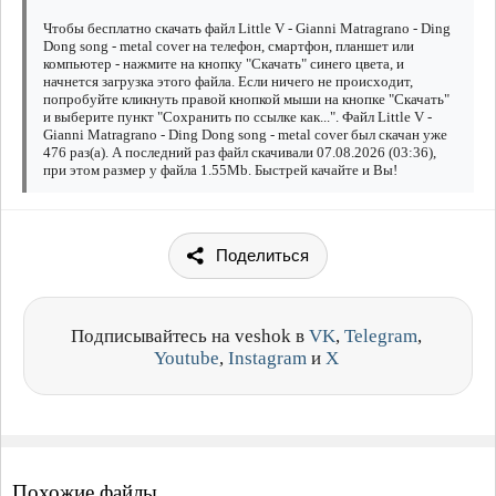
Чтобы бесплатно скачать файл Little V - Gianni Matragrano - Ding
Dong song - metal cover на телефон, смартфон, планшет или
компьютер - нажмите на кнопку "Скачать" синего цвета, и
начнется загрузка этого файла. Если ничего не происходит,
попробуйте кликнуть правой кнопкой мыши на кнопке "Скачать"
и выберите пункт "Сохранить по ссылке как...". Файл Little V -
Gianni Matragrano - Ding Dong song - metal cover был скачан уже
476 раз(а). А последний раз файл скачивали 07.08.2026 (03:36),
при этом размер у файла 1.55Mb. Быстрей качайте и Вы!
Поделиться
Подписывайтесь на veshok в
VK
,
Telegram
,
Youtube
,
Instagram
и
X
Похожие файлы