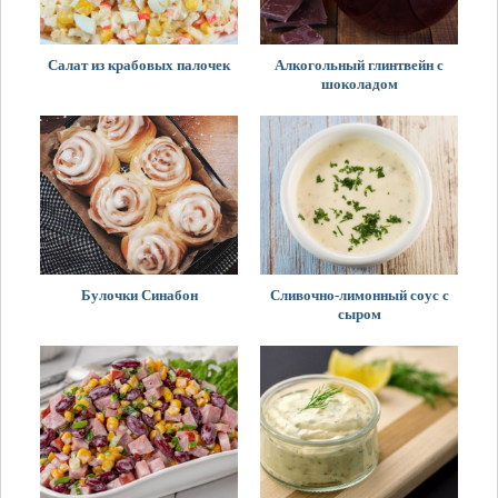
Салат из крабовых палочек
Алкогольный глинтвейн с
шоколадом
Булочки Синабон
Сливочно-лимонный соус с
сыром