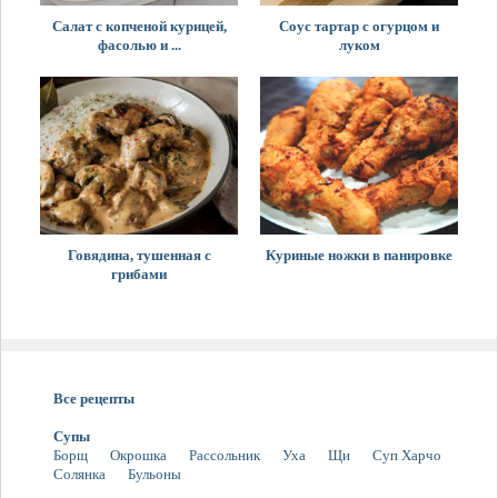
Салат с копченой курицей,
Соус тартар с огурцом и
фасолью и ...
луком
Говядина, тушенная с
Куриные ножки в панировке
грибами
Все рецепты
Супы
Борщ
Окрошка
Рассольник
Уха
Щи
Суп Харчо
Солянка
Бульоны