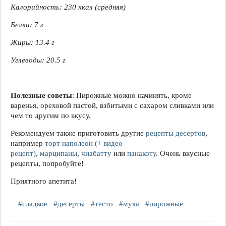
Калорийность:
230 ккал
(средняя)
Белки: 7 г
Жиры:
13.4 г
Углеводы:
20.5 г
Полезные советы
: Пирожные можно начинять, кроме
варенья, ореховой пастой, взбитыми с сахаром сливками или
чем то другим по вкусу.
Рекомендуем также приготовить другие
рецепты десертов
,
например
торт наполеон (+ видео
рецепт)
,
марципаны
,
чиабатту
или
панакоту
. Очень вкусные
рецепты, попробуйте!
Приятного апетита!
#сладкое
#десерты
#тесто
#мука
#пирожные