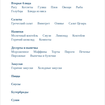
Вторые блюда
Рагу
Котлеты
Гуляш
Плов
Овощи
Рыба
Голубцы
Блюда из мяса
Салаты
Греческий салат
Винегрет
Оливье
Салат Цезарь
Напитки
Молочный коктейль
Смузи
Лимонад
Коктейли
Горячий шоколад
Компоты
Десерты и выпечка
Мороженное
Маффины
Торты
Пироги
Печенье
Пирожные
Выпечка и булочки
Закуски
Горячие закуски
Холодные закуски
Пицца
Соусы
Бутерброды
Суши