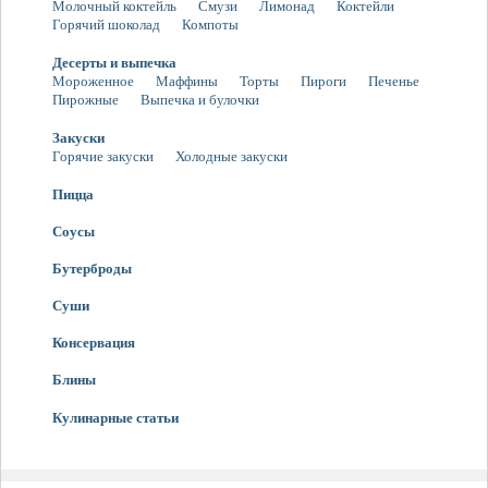
Молочный коктейль
Смузи
Лимонад
Коктейли
Горячий шоколад
Компоты
Десерты и выпечка
Мороженное
Маффины
Торты
Пироги
Печенье
Пирожные
Выпечка и булочки
Закуски
Горячие закуски
Холодные закуски
Пицца
Соусы
Бутерброды
Суши
Консервация
Блины
Кулинарные статьи