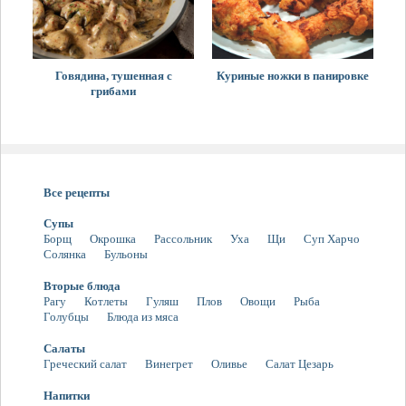
Говядина, тушенная с
Куриные ножки в панировке
грибами
Все рецепты
Супы
Борщ
Окрошка
Рассольник
Уха
Щи
Суп Харчо
Солянка
Бульоны
Вторые блюда
Рагу
Котлеты
Гуляш
Плов
Овощи
Рыба
Голубцы
Блюда из мяса
Салаты
Греческий салат
Винегрет
Оливье
Салат Цезарь
Напитки