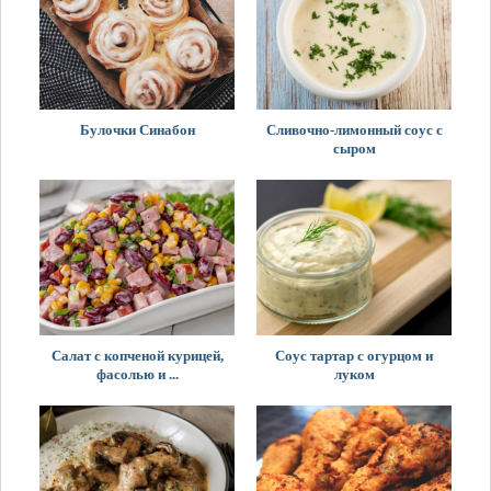
Булочки Синабон
Сливочно-лимонный соус с
сыром
Салат с копченой курицей,
Соус тартар с огурцом и
фасолью и ...
луком