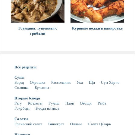
Говядина, тушенная с
Куриные ножки в панировке
грибами
Все рецепты
Супы
Борщ
Окрошка
Рассольник
Уха
Щи
Суп Харчо
Солянка
Бульоны
Вторые блюда
Рагу
Котлеты
Гуляш
Плов
Овощи
Рыба
Голубцы
Блюда из мяса
Салаты
Греческий салат
Винегрет
Оливье
Салат Цезарь
Напитки