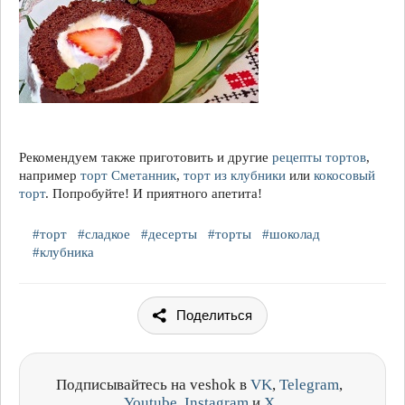
Рекомендуем также приготовить и другие
рецепты тортов
,
например
торт Сметанник
,
торт из клубники
или
кокосовый
торт
. Попробуйте! И приятного апетита!
#торт
#сладкое
#десерты
#торты
#шоколад
#клубника
Поделиться
Подписывайтесь на veshok в
VK
,
Telegram
,
Youtube
,
Instagram
и
X