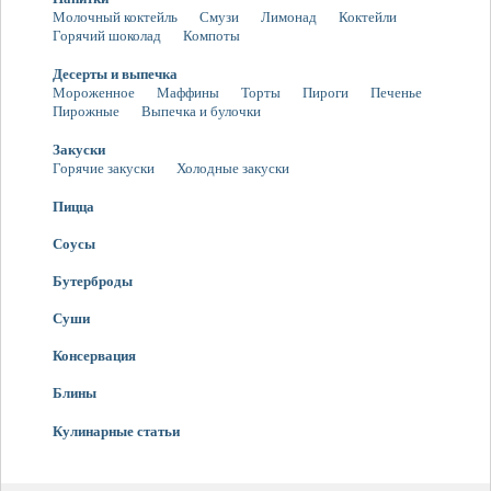
Молочный коктейль
Смузи
Лимонад
Коктейли
Горячий шоколад
Компоты
Десерты и выпечка
Мороженное
Маффины
Торты
Пироги
Печенье
Пирожные
Выпечка и булочки
Закуски
Горячие закуски
Холодные закуски
Пицца
Соусы
Бутерброды
Суши
Консервация
Блины
Кулинарные статьи