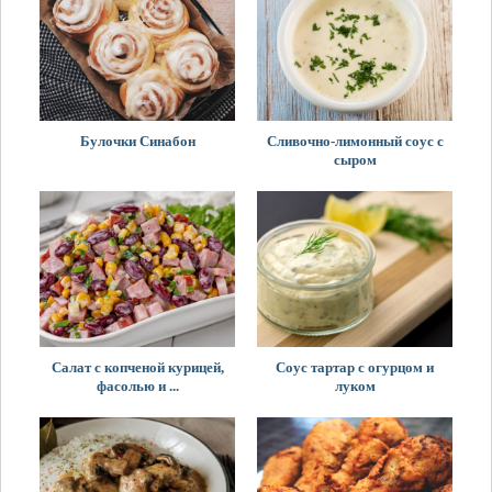
Булочки Синабон
Сливочно-лимонный соус с
сыром
Салат с копченой курицей,
Соус тартар с огурцом и
фасолью и ...
луком