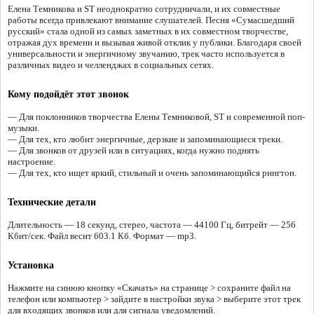
Елена Темникова и ST неоднократно сотрудничали, и их совместные
работы всегда привлекают внимание слушателей. Песня «Сумасшедший
русский» стала одной из самых заметных в их совместном творчестве,
отражая дух времени и вызывая живой отклик у публики. Благодаря своей
универсальности и энергичному звучанию, трек часто используется в
различных видео и челленджах в социальных сетях.
Кому подойдёт этот звонок
— Для поклонников творчества Елены Темниковой, ST и современной поп-
музыки.
— Для тех, кто любит энергичные, дерзкие и запоминающиеся треки.
— Для звонков от друзей или в ситуациях, когда нужно поднять
настроение.
— Для тех, кто ищет яркий, стильный и очень запоминающийся рингтон.
Технические детали
Длительность — 18 секунд, стерео, частота — 44100 Гц, битрейт — 256
Кбит/сек. Файл весит 603.1 Кб. Формат — mp3.
Установка
Нажмите на синюю кнопку «Скачать» на странице > сохраните файл на
телефон или компьютер > зайдите в настройки звука > выберите этот трек
для входящих звонков или для сигнала уведомлений.