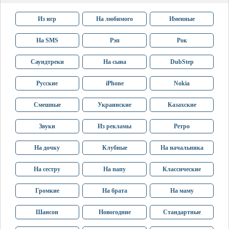
Из игр
На любимого
Именные
На SMS
Рэп
Рок
Саундтреки
На сына
DubStep
Русские
iPhone
Nokia
Смешные
Украинские
Казахские
Звуки
Из рекламы
Ретро
На дочку
Клубные
На начальника
На сестру
На папу
Классические
Громкие
На брата
На маму
Шансон
Новогодние
Стандартные