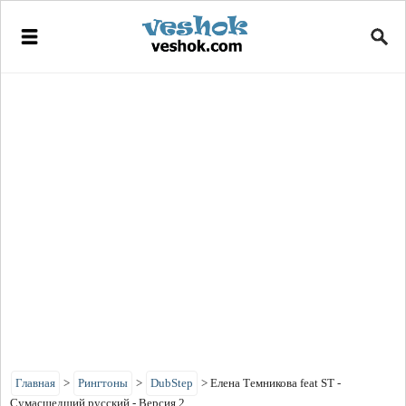
Главная
>
Рингтоны
>
DubStep
>
Елена Темникова feat ST -
Сумасшедший русский - Версия 2