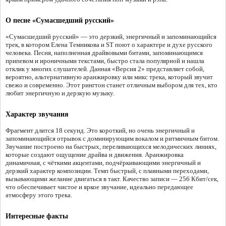
О песне «Сумасшедший русский»
«Сумасшедший русский» — это дерзкий, энергичный и запоминающийся
трек, в котором Елена Темникова и ST поют о характере и духе русского
человека. Песня, наполненная драйвовыми битами, запоминающимся
припевом и ироничными текстами, быстро стала популярной и нашла
отклик у многих слушателей. Данная «Версия 2» представляет собой,
вероятно, альтернативную аранжировку или микс трека, который звучит
свежо и современно. Этот рингтон станет отличным выбором для тех, кто
любит энергичную и дерзкую музыку.
Характер звучания
Фрагмент длится 18 секунд. Это короткий, но очень энергичный и
запоминающийся отрывок с доминирующим вокалом и ритмичным битом.
Звучание построено на быстрых, переливающихся мелодических линиях,
которые создают ощущение драйва и движения. Аранжировка
динамичная, с чёткими акцентами, подчёркивающими энергичный и
дерзкий характер композиции. Темп быстрый, с плавными переходами,
вызывающими желание двигаться в такт. Качество записи — 256 Кбит/сек,
что обеспечивает чистое и яркое звучание, идеально передающее
атмосферу этого трека.
Интересные факты