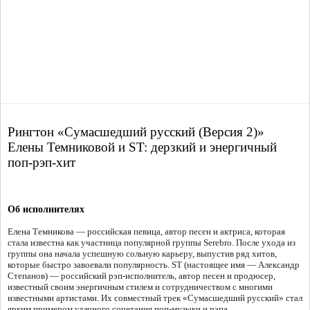
Рингтон «Сумасшедший русский (Версия 2)»
Елены Темниковой и ST: дерзкий и энергичный
поп-рэп-хит
Об исполнителях
Елена Темникова — российская певица, автор песен и актриса, которая
стала известна как участница популярной группы Serebro. После ухода из
группы она начала успешную сольную карьеру, выпустив ряд хитов,
которые быстро завоевали популярность. ST (настоящее имя — Александр
Степанов) — российский рэп-исполнитель, автор песен и продюсер,
известный своим энергичным стилем и сотрудничеством с многими
известными артистами. Их совместный трек «Сумасшедший русский» стал
ярким примером удачного сочетания поп-музыки и рэпа.