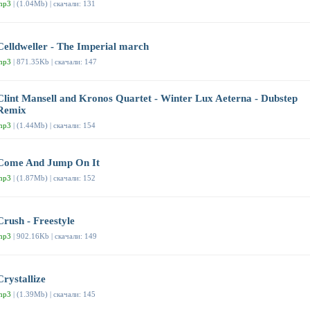
mp3
| (1.04Mb) | скачали: 131
Celldweller - The Imperial march
mp3
| 871.35Kb | скачали: 147
Clint Mansell and Kronos Quartet - Winter Lux Aeterna - Dubstep
Remix
mp3
| (1.44Mb) | скачали: 154
Come And Jump On It
mp3
| (1.87Mb) | скачали: 152
Crush - Freestyle
mp3
| 902.16Kb | скачали: 149
Crystallize
mp3
| (1.39Mb) | скачали: 145