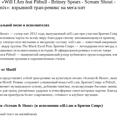
«Will I Am feat Pitbull - Britney Spears - Scream Shout -
mix»: взрывной трап-ремикс на мега-хит
альной песне и исполнителях
Shout» — супер-хит 2012 года, выпущенный will.i.am при участии Бритни Спи
возглавила чарты по всему миру благодаря своему запоминающемуся припеву,
у электро-поп-звучанию и звездному составу. will.i.am — известный американс
 лидер группы The Black Eyed Peas. Бритни Спирс — легендарная поп-звезда, о
аваемых исполнительниц в истории. В официальном ремиксе к песне также
лся Pitbull — знаменитый американский рэпер кубинского происхождения, из
ргичными треками и харизматичным стилем.
 от Motiff
к представляет собой трап-ремикс на культовую песню «Scream & Shout», вы
Motiff. Ремикс сохраняет узнаваемый вокал will.i.am, Бритни Спирс и Pitbull,
меняет музыкальную основу, добавляя тяжёлые, пульсирующие басовые линии
е для трапа, ритмичные ударные и атмосферные синтезаторные партии. Благод
песня приобрела более современное, «тёмное» и клубное звучание.
ни «Scream & Shout» (в исполнении will.i.am и Бритни Спирс)
ный текст на английском)