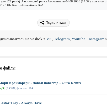
 уже 127 раз(а). А последний раз файл скачивали 04.08.2026 (14:39), при этом р
719.1Kb. Быстрей качайте и Вы!
Поделиться
дписывайтесь на veshok в
VK
,
Telegram
,
Youtube
,
Instagram
е файлы
Мари Краймбрери - Давай навсегда - Gura Remix
mp3
| (2.43Mb) | скачали: 184
Castor Troy - Always Have