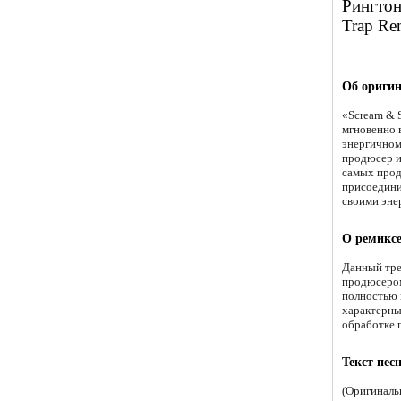
Рингтон 
Trap Re
Об оригин
«Scream & 
мгновенно 
энергичном
продюсер и
самых прод
присоедини
своими эне
О ремиксе
Данный тре
продюсером 
полностью 
характерны
обработке 
Текст пес
(Оригиналь