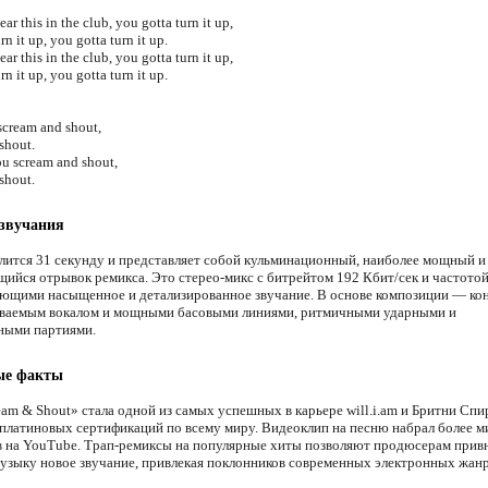
r this in the club, you gotta turn it up,
rn it up, you gotta turn it up.
r this in the club, you gotta turn it up,
rn it up, you gotta turn it up.
cream and shout,
shout.
ou scream and shout,
shout.
 звучания
лится 31 секунду и представляет собой кульминационный, наиболее мощный и
ийся отрывок ремикса. Это стерео-микс с битрейтом 192 Кбит/сек и частотой
ющими насыщенное и детализированное звучание. В основе композиции — ко
ваемым вокалом и мощными басовыми линиями, ритмичными ударными и
ными партиями.
ые факты
eam & Shout» стала одной из самых успешных в карьере will.i.am и Бритни Спи
платиновых сертификаций по всему миру. Видеоклип на песню набрал более м
 на YouTube. Трап-ремиксы на популярные хиты позволяют продюсерам привн
узыку новое звучание, привлекая поклонников современных электронных жанр