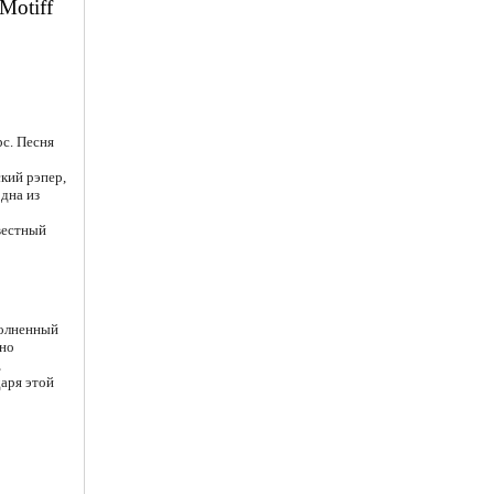
 Motiff
рс. Песня
кий рэпер,
дна из
вестный
полненный
 но
,
аря этой