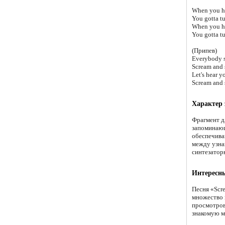
When you hea
You gotta tu
When you hea
You gotta tu
(Припев)
Everybody s
Scream and 
Let's hear y
Scream and 
Характер
Фрагмент д
запоминающ
обеспечива
между узна
синтезатор
Интересн
Песня «Scr
множество 
просмотров
знакомую м