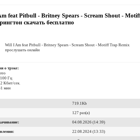
Am feat Pitbull - Britney Spears - Scream Shout - Motif
рингтон скачать бесплатно
Will I Am feat Pitbull - Britney Spears - Scream Shout - Motiff Trap Remix
прослушать онлайн
я о трэке:
reo
4100 Гц
2 Кбит/сек.
31 мин
719.1Kb
127 раз(а)
качивание:
04.08.2026 (14:39)
вления:
22.08.2024 (13:33)