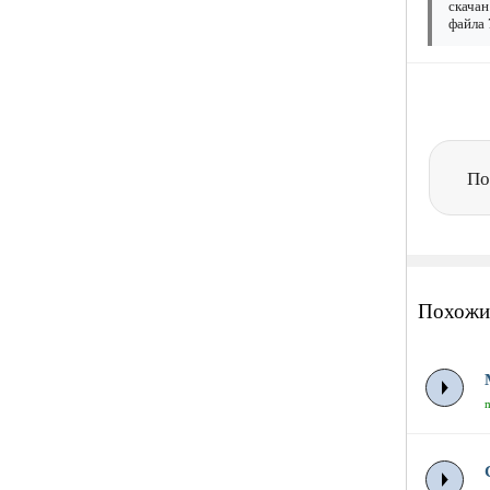
скачан
файла 
По
Похожи