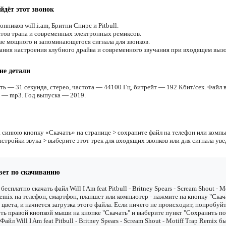
йдёт этот звонок
нников will.i.am, Бритни Спирс и Pitbull.
тов трапа и современных электронных ремиксов.
ве мощного и запоминающегося сигнала для звонков.
ания настроения клубного драйва и современного звучания при входящем вызо
ие детали
ть — 31 секунда, стерео, частота — 44100 Гц, битрейт — 192 Кбит/сек. Файл в
 — mp3. Год выпуска — 2019.
 синюю кнопку «Скачать» на странице > сохраните файл на телефон или компь
астройки звука > выберите этот трек для входящих звонков или для сигнала ув
вет по скачиванию
бесплатно скачать файл Will I Am feat Pitbull - Britney Spears - Scream Shout - Mo
emix на телефон, смартфон, планшет или компьютер - нажмите на кнопку "Скач
 цвета, и начнется загрузка этого файла. Если ничего не происходит, попробуй
ть правой кнопкой мыши на кнопке "Скачать" и выберите пункт "Сохранить по
. Файл Will I Am feat Pitbull - Britney Spears - Scream Shout - Motiff Trap Remix б