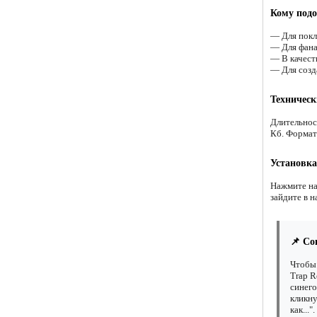
Кому подо
— Для покло
— Для фана
— В качест
— Для созд
Техническ
Длительнос
Кб. Формат
Установка
Нажмите на
зайдите в н
📌 Со
Чтобы 
Trap R
синего
кликну
как..."