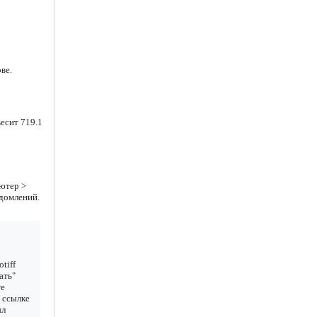
ве.
есит 719.1
ютер >
едомлений.
tiff
ать"
те
 ссылке
ыл