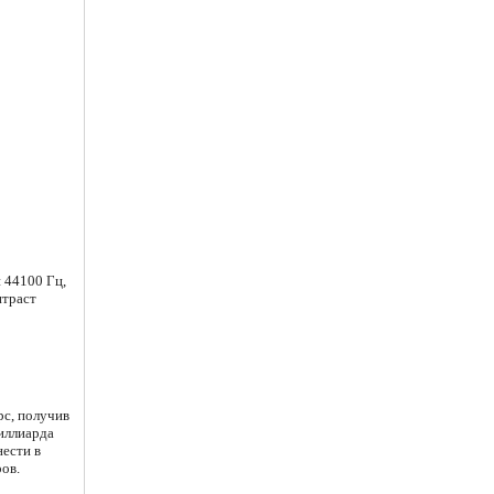
 44100 Гц,
нтраст
рс, получив
иллиарда
ести в
ов.