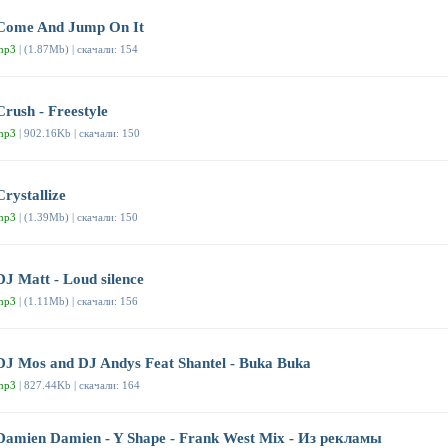
Come And Jump On It
mp3
| (1.87Mb) | скачали: 154
Crush - Freestyle
mp3
| 902.16Kb | скачали: 150
Crystallize
mp3
| (1.39Mb) | скачали: 150
DJ Matt - Loud silence
mp3
| (1.11Mb) | скачали: 156
DJ Mos and DJ Andys Feat Shantel - Buka Buka
mp3
| 827.44Kb | скачали: 164
Damien Damien - Y Shape - Frank West Mix - Из рекламы