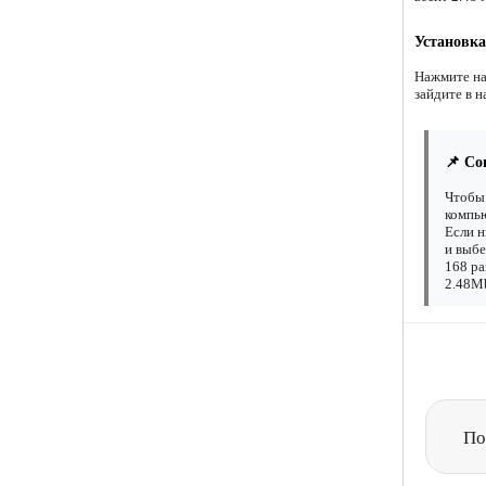
Установка
Нажмите на
зайдите в н
📌 Со
Чтобы 
компью
Если н
и выбе
168 ра
2.48Mb
По