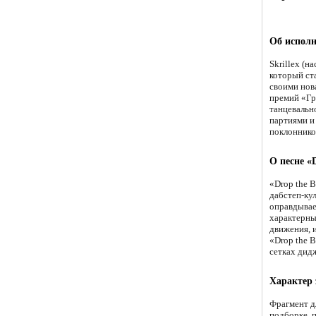
Об исполн
Skrillex (
который ст
своими нов
премий «Гр
танцевальн
партиями и
поклоннико
О песне «D
«Drop the 
дабстеп-ку
оправдывае
характерны
движения, и
«Drop the 
сетках дид
Характер
Фрагмент д
подборке, 