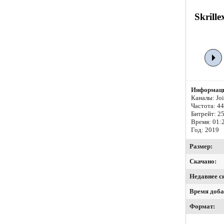
Skrill
Информаци
Каналы: Join
Частота: 4
Битрейт:
25
Время: 01:
Год: 2019
Размер:
Скачано:
Недавнее с
Время доба
Формат: