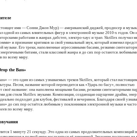
ителе
настоящее имя — Сонни Джон Мур) — американский диджей, продюсер и музык
ал одной из самых влиятельных фигур в электронной музыке 2010-х годов. Он 
аторскими работами в жанрах дабстеп, электро-хаус и трап. Skrillex получил 
эмми» и признание критиков за свой уникальный звук, который изменил предст
ой музыке. Его треки, наполненные агрессивными басами, резкими синтезатор
 энергичными битами, стали классикой жанра и до сих пор остаются любимыми
в по всему миру.
rop the Bass»
Bass» — это один из самых узнаваемых треков Skrillex, который стал настоящи
льтуры. Песня, название которой переводится как «Ударь по басу», полностью
т своё название: она наполнена мощными басами, резкими синтезаторными па
ми для стиля Skrillex звуками. Композиция, создающая ощущение драйва, энер
деально подходит для клубов, фестивалей и вечеринок. Благодаря своей узнав
Bass» до сих пор остаётся любимым у поклонников электронной музыки и часто
жеев по всему миру.
 звучания
лится 1 минуту 21 секунду. Это одна из самых продолжительных композиций в
позволяющая в полной мере насладиться её динамикой. Звучание построено н