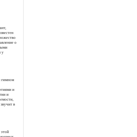
ант,
известен
множество
авление о
ными
 у
м гимном
ртиями и
гии и
аемости,
 звучит в
 этой
а мощных