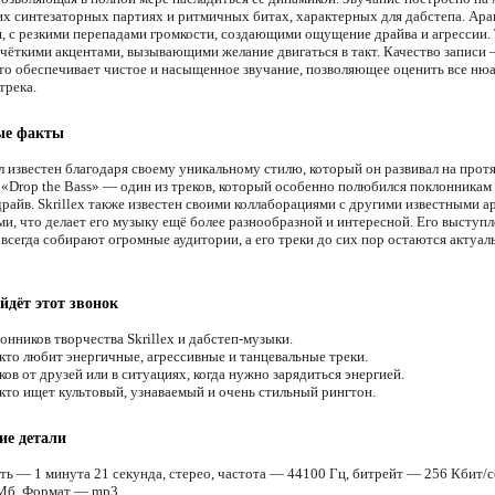
ких синтезаторных партиях и ритмичных битах, характерных для дабстепа. Ар
, с резкими перепадами громкости, создающими ощущение драйва и агрессии.
 чёткими акцентами, вызывающими желание двигаться в такт. Качество записи
что обеспечивает чистое и насыщенное звучание, позволяющее оценить все ню
трека.
ые факты
ал известен благодаря своему уникальному стилю, который он развивал на про
. «Drop the Bass» — один из треков, который особенно полюбился поклонникам
драйв. Skrillex также известен своими коллаборациями с другими известными а
и, что делает его музыку ещё более разнообразной и интересной. Его выступл
 всегда собирают огромные аудитории, а его треки до сих пор остаются актуа
йдёт этот звонок
онников творчества Skrillex и дабстеп-музыки.
 кто любит энергичные, агрессивные и танцевальные треки.
ов от друзей или в ситуациях, когда нужно зарядиться энергией.
 кто ищет культовый, узнаваемый и очень стильный рингтон.
ие детали
ть — 1 минута 21 секунда, стерео, частота — 44100 Гц, битрейт — 256 Кбит/с
 Мб. Формат — mp3.