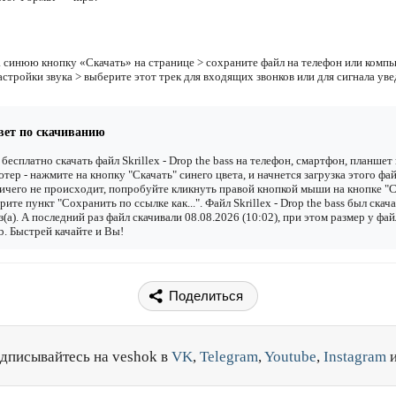
 синюю кнопку «Скачать» на странице > сохраните файл на телефон или компь
астройки звука > выберите этот трек для входящих звонков или для сигнала ув
вет по скачиванию
бесплатно скачать файл Skrillex - Drop the bass на телефон, смартфон, планшет
тер - нажмите на кнопку "Скачать" синего цвета, и начнется загрузка этого фай
ичего не происходит, попробуйте кликнуть правой кнопкой мыши на кнопке "С
рите пункт "Сохранить по ссылке как...". Файл Skrillex - Drop the bass был скач
з(а). А последний раз файл скачивали 08.08.2026 (10:02), при этом размер у фай
. Быстрей качайте и Вы!
Поделиться
дписывайтесь на veshok в
VK
,
Telegram
,
Youtube
,
Instagram