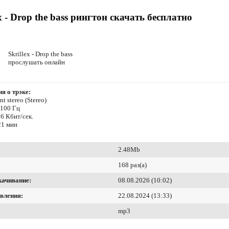
ex - Drop the bass рингтон скачать бесплатно
Skrillex - Drop the bass
прослушать онлайн
я о трэке:
t stereo (Stereo)
4100 Гц
6 Кбит/сек.
21 мин
2.48Mb
168 раз(а)
качивание:
08.08.2026 (10:02)
вления:
22.08.2024 (13:33)
mp3