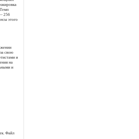
анжировка
 Темп
 — 256
ансы этого
тяжении
 за свою
ртистами и
ения на
льными и
ек. Файл