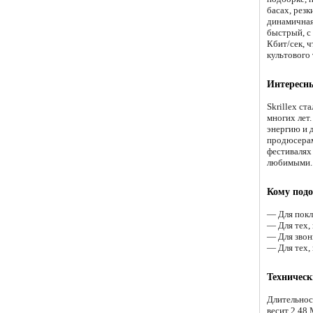
басах, рез
динамичная
быстрый, с
Кбит/сек, 
культового 
Интересн
Skrillex ст
многих лет
энергию и 
продюсерам
фестивалях
любимыми.
Кому подо
— Для покл
— Для тех,
— Для звонк
— Для тех,
Техническ
Длительнос
весит 2.48