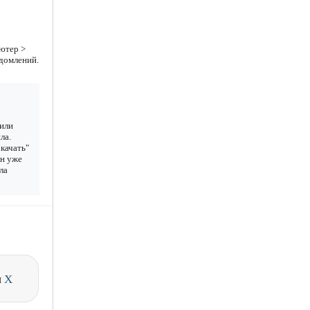
ютер >
едомлений.
 или
ла.
качать"
ан уже
ла
и
X