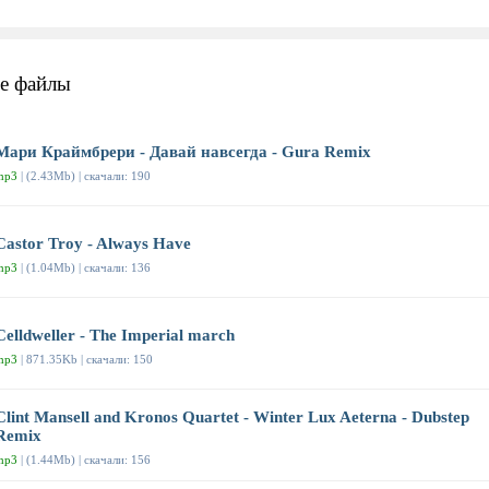
е файлы
Мари Краймбрери - Давай навсегда - Gura Remix
mp3
| (2.43Mb) | скачали: 190
Castor Troy - Always Have
mp3
| (1.04Mb) | скачали: 136
Celldweller - The Imperial march
mp3
| 871.35Kb | скачали: 150
Clint Mansell and Kronos Quartet - Winter Lux Aeterna - Dubstep
Remix
mp3
| (1.44Mb) | скачали: 156