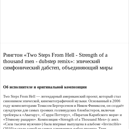
Рингтон «Two Steps From Hell - Strength of a
thousand men - dubstep remix»: эпический
симфонический дабстеп, объединяющий миры
Об исполнителе и оригинальной композиции
Two Steps From Hell — легендарный американский проект, который стал
синонимом эпической, кинематографичной музыки. Основанный в 2006
году композиторами Томасом Бергерсеном и Ником Финиксом, он создаёт
саундтреки для самых громких голливудских блокбастеров, включая
трейлеры к «Аватару», «Гарри Поттеру», «Пиратам Карибского моря» и
«Тёмному рыцарю». Композиция «Strength of a Thousand Men» (с англ.
«Сила тысячи мужчин») была впервые выпущена в альбоме «Invincible»
(2010) и стала одной из самых узнаваемых работ проекта. Трек