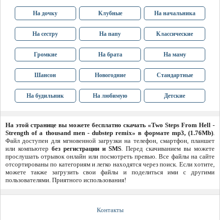
На дочку
Клубные
На начальника
На сестру
На папу
Классические
Громкие
На брата
На маму
Шансон
Новогодние
Стандартные
На будильник
На любимую
Детские
На этой странице вы можете бесплатно скачать «Two Steps From Hell -
Strength of a thousand men - dubstep remix» в формате mp3, (1.76Mb)
.
Файл доступен для мгновенной загрузки на телефон, смартфон, планшет
или компьютер
без регистрации и SMS
. Перед скачиванием вы можете
прослушать отрывок онлайн или посмотреть превью. Все файлы на сайте
отсортированы по категориям и легко находятся через поиск. Если хотите,
можете также загрузить свои файлы и поделиться ими с другими
пользователями. Приятного использования!
Контакты