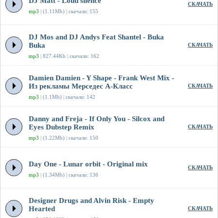
DJ Matt - Loud silence
СКАЧАТЬ
mp3
| (1.11Mb) | скачали: 155
DJ Mos and DJ Andys Feat Shantel - Buka
Buka
СКАЧАТЬ
mp3
| 827.44Kb | скачали: 162
Damien Damien - Y Shape - Frank West Mix -
Из рекламы Мерседес А-Класс
СКАЧАТЬ
mp3
| (1.1Mb) | скачали: 142
Danny and Freja - If Only You - Silcox and
Eyes Dubstep Remix
СКАЧАТЬ
mp3
| (1.22Mb) | скачали: 150
Day One - Lunar orbit - Original mix
СКАЧАТЬ
mp3
| (1.34Mb) | скачали: 136
Designer Drugs and Alvin Risk - Empty
Hearted
СКАЧАТЬ