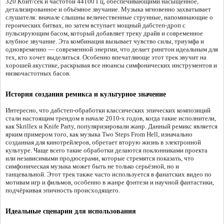
320 Кбит/сек и частотой 44100 Гц, обеспечивающими насыщенное,
детализированное и объёмное звучание. Музыка мгновенно захватывает
слушателя: вначале слышны величественные струнные, напоминающие о
героических битвах, но затем вступает мощный дабстеп-дроп с
пульсирующим басом, который добавляет треку драйв и современное
клубное звучание. Эта комбинация вызывает чувство силы, триумфа и
одновременно — современной энергии, что делает рингтон идеальным для
тех, кто хочет выделиться. Особенно впечатляюще этот трек звучит на
хорошей акустике, раскрывая все нюансы симфонических инструментов и
низкочастотных басов.
История создания ремикса и культурное значение
Интересно, что дабстеп-обработки классических эпических композиций
стали настоящим трендом в начале 2010-х годов, когда такие исполнители,
как Skrillex и Knife Party, популяризировали жанр. Данный ремикс является
ярким примером того, как музыка Two Steps From Hell, изначально
созданная для кинотрейлеров, обретает вторую жизнь в электронной
культуре. Чаще всего такие обработки делаются поклонниками проекта
или независимыми продюсерами, которые стремятся показать, что
симфоническая музыка может быть не только серьёзной, но и
танцевальной. Этот трек также часто используется в фанатских видео по
мотивам игр и фильмов, особенно в жанре фэнтези и научной фантастики,
подчёркивая эпичность происходящего.
Идеальные сценарии для использования