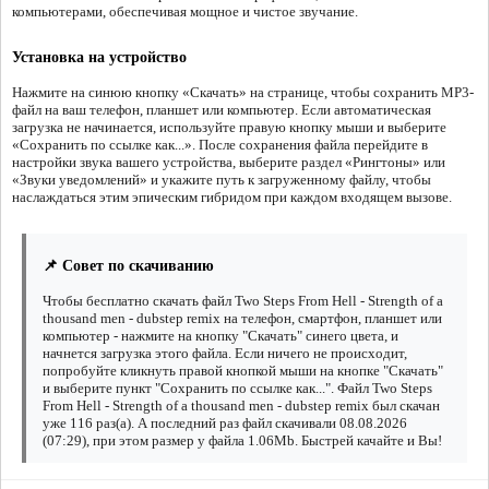
компьютерами, обеспечивая мощное и чистое звучание.
Установка на устройство
Нажмите на синюю кнопку «Скачать» на странице, чтобы сохранить MP3-
файл на ваш телефон, планшет или компьютер. Если автоматическая
загрузка не начинается, используйте правую кнопку мыши и выберите
«Сохранить по ссылке как...». После сохранения файла перейдите в
настройки звука вашего устройства, выберите раздел «Рингтоны» или
«Звуки уведомлений» и укажите путь к загруженному файлу, чтобы
наслаждаться этим эпическим гибридом при каждом входящем вызове.
📌 Совет по скачиванию
Чтобы бесплатно скачать файл Two Steps From Hell - Strength of a
thousand men - dubstep remix на телефон, смартфон, планшет или
компьютер - нажмите на кнопку "Скачать" синего цвета, и
начнется загрузка этого файла. Если ничего не происходит,
попробуйте кликнуть правой кнопкой мыши на кнопке "Скачать"
и выберите пункт "Сохранить по ссылке как...". Файл Two Steps
From Hell - Strength of a thousand men - dubstep remix был скачан
уже 116 раз(а). А последний раз файл скачивали 08.08.2026
(07:29), при этом размер у файла 1.06Mb. Быстрей качайте и Вы!