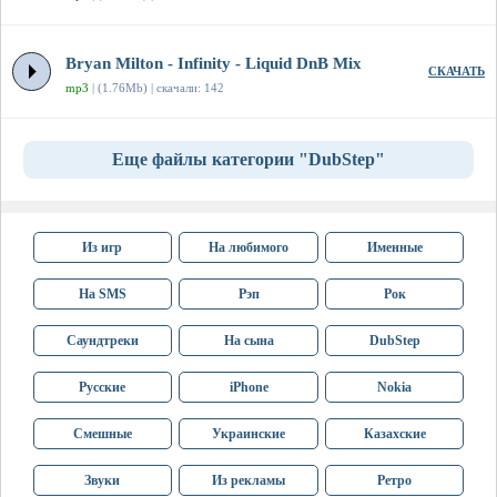
Bryan Milton - Infinity - Liquid DnB Mix
СКАЧАТЬ
mp3
| (1.76Mb) | скачали: 142
Еще файлы категории "DubStep"
Из игр
На любимого
Именные
На SMS
Рэп
Рок
Саундтреки
На сына
DubStep
Русские
iPhone
Nokia
Смешные
Украинские
Казахские
Звуки
Из рекламы
Ретро