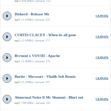
mp3
| 858.08Kb | скачали: 152
Diskord - Release Me
СКАЧАТЬ
mp3
| (1.63Mb) | скачали: 131
CURTIS CLACEY - When its all gone
СКАЧАТЬ
mp3
| (2.04Mb) | скачали: 171
Bvrnout x VOVIII - Apache
СКАЧАТЬ
mp3
| (1.66Mb) | скачали: 176
Burito - Мегахит - Vitalik Solt Remix
СКАЧАТЬ
mp3
| (1.29Mb) | скачали: 147
Abnormal Noize ft Mr Shammi - Blurt out
СКАЧАТЬ
mp3
| 708.08Kb | скачали: 191