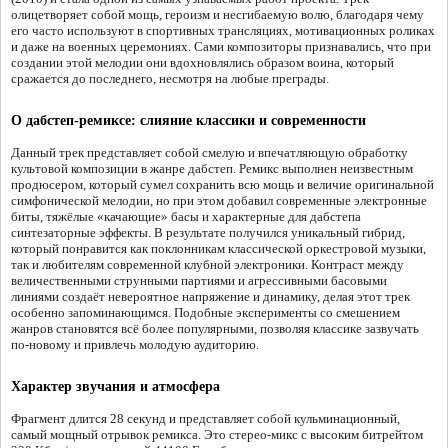
олицетворяет собой мощь, героизм и несгибаемую волю, благодаря чему
его часто используют в спортивных трансляциях, мотивационных роликах
и даже на военных церемониях. Сами композиторы признавались, что при
создании этой мелодии они вдохновлялись образом воина, который
сражается до последнего, несмотря на любые преграды.
О дабстеп-ремиксе: слияние классики и современности
Данный трек представляет собой смелую и впечатляющую обработку
культовой композиции в жанре дабстеп. Ремикс выполнен неизвестным
продюсером, который сумел сохранить всю мощь и величие оригинальной
симфонической мелодии, но при этом добавил современные электронные
биты, тяжёлые «качающие» басы и характерные для дабстепа
синтезаторные эффекты. В результате получился уникальный гибрид,
который понравится как поклонникам классической оркестровой музыки,
так и любителям современной клубной электроники. Контраст между
величественными струнными партиями и агрессивными басовыми
линиями создаёт невероятное напряжение и динамику, делая этот трек
особенно запоминающимся. Подобные эксперименты со смешением
жанров становятся всё более популярными, позволяя классике зазвучать
по-новому и привлечь молодую аудиторию.
Характер звучания и атмосфера
Фрагмент длится 28 секунд и представляет собой кульминационный,
самый мощный отрывок ремикса. Это стерео-микс с высоким битрейтом