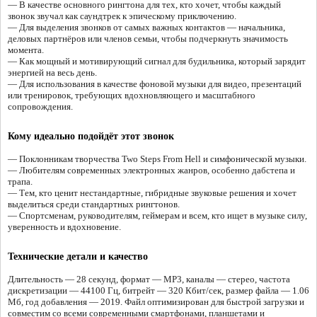
— В качестве основного рингтона для тех, кто хочет, чтобы каждый
звонок звучал как саундтрек к эпическому приключению.
— Для выделения звонков от самых важных контактов — начальника,
деловых партнёров или членов семьи, чтобы подчеркнуть значимость
момента.
— Как мощный и мотивирующий сигнал для будильника, который зарядит
энергией на весь день.
— Для использования в качестве фоновой музыки для видео, презентаций
или тренировок, требующих вдохновляющего и масштабного
сопровождения.
Кому идеально подойдёт этот звонок
— Поклонникам творчества Two Steps From Hell и симфонической музыки.
— Любителям современных электронных жанров, особенно дабстепа и
трапа.
— Тем, кто ценит нестандартные, гибридные звуковые решения и хочет
выделиться среди стандартных рингтонов.
— Спортсменам, руководителям, геймерам и всем, кто ищет в музыке силу,
уверенность и вдохновение.
Технические детали и качество
Длительность — 28 секунд, формат — MP3, каналы — стерео, частота
дискретизации — 44100 Гц, битрейт — 320 Кбит/сек, размер файла — 1.06
Мб, год добавления — 2019. Файл оптимизирован для быстрой загрузки и
совместим со всеми современными смартфонами, планшетами и