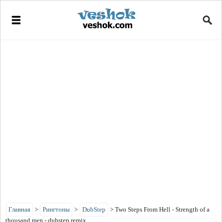
Главная
>
Рингтоны
>
DubStep
>
Two Steps From Hell - Strength of a
thousand men - dubstep remix