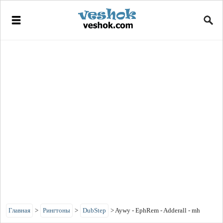
Главная
>
Рингтоны
>
DubStep
>
Aywy - EphRem - Adderall - mh