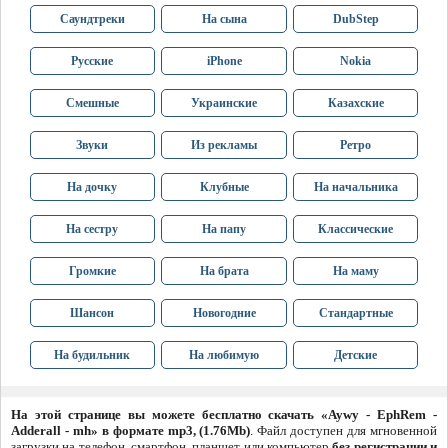
Саундтреки
На сына
DubStep
Русские
iPhone
Nokia
Смешные
Украинские
Казахские
Звуки
Из рекламы
Ретро
На дочку
Клубные
На начальника
На сестру
На папу
Классические
Громкие
На брата
На маму
Шансон
Новогодние
Стандартные
На будильник
На любимую
Детские
На этой странице вы можете бесплатно скачать «Aywy - EphRem -
Adderall - mh» в формате mp3, (1.76Mb)
. Файл доступен для мгновенной
загрузки на телефон, смартфон, планшет или компьютер
без регистрации и