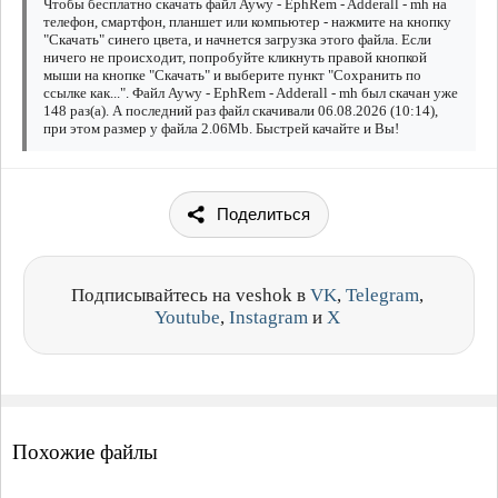
Чтобы бесплатно скачать файл Aywy - EphRem - Adderall - mh на
телефон, смартфон, планшет или компьютер - нажмите на кнопку
"Скачать" синего цвета, и начнется загрузка этого файла. Если
ничего не происходит, попробуйте кликнуть правой кнопкой
мыши на кнопке "Скачать" и выберите пункт "Сохранить по
ссылке как...". Файл Aywy - EphRem - Adderall - mh был скачан уже
148 раз(а). А последний раз файл скачивали 06.08.2026 (10:14),
при этом размер у файла 2.06Mb. Быстрей качайте и Вы!
Поделиться
Подписывайтесь на veshok в
VK
,
Telegram
,
Youtube
,
Instagram
и
X
Похожие файлы