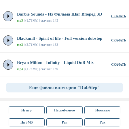
Barbie Sounds - Из Фильма Шаг Вперед 3D
СКАЧАТЬ
mp3
| (1.79Mb) | скачали: 143
Blackmill - Spirit of life - Full version dubstep
СКАЧАТЬ
mp3
| (2.71Mb) | скачали: 163
Bryan Milton - Infinity - Liquid DnB Mix
СКАЧАТЬ
mp3
| (1.76Mb) | скачали: 139
Еще файлы категории "DubStep"
Из игр
На любимого
Именные
На SMS
Рэп
Рок