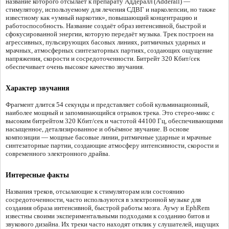
название которого отсылает к препарату Аддералл (Adderall) —
стимулятору, используемому для лечения СДВГ и нарколепсии, но также
известному как «умный наркотик», повышающий концентрацию и
работоспособность. Название создаёт образ интенсивной, быстрой и
сфокусированной энергии, которую передаёт музыка. Трек построен на
агрессивных, пульсирующих басовых линиях, ритмичных ударных и
мрачных, атмосферных синтезаторных партиях, создающих ощущение
напряжения, скорости и сосредоточенности. Битрейт 320 Кбит/сек
обеспечивает очень высокое качество звучания.
Характер звучания
Фрагмент длится 54 секунды и представляет собой кульминационный,
наиболее мощный и запоминающийся отрывок трека. Это стерео-микс с
высоким битрейтом 320 Кбит/сек и частотой 44100 Гц, обеспечивающими
насыщенное, детализированное и объёмное звучание. В основе
композиции — мощные басовые линии, ритмичные ударные и мрачные
синтезаторные партии, создающие атмосферу интенсивности, скорости и
современного электронного драйва.
Интересные факты
Названия треков, отсылающие к стимуляторам или состоянию
сосредоточенности, часто используются в электронной музыке для
создания образа интенсивной, быстрой работы мозга. Aywy и EphRem
известны своими экспериментальными подходами к созданию битов и
звукового дизайна. Их треки часто находят отклик у слушателей, ищущих