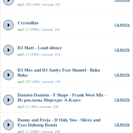
СКАЧАТЬ
mp3
| 902.16Kb | скачали: 147
Crystallize
СКАЧАТЬ
mp3
| (1.39Mb) | скачали: 145
DJ Matt - Loud silence
СКАЧАТЬ
mp3
| (1.11Mb) | скачали: 153
DJ Mos and DJ Andys Feat Shantel - Buka
Buka
СКАЧАТЬ
mp3
| 827.44Kb | скачали: 159
Damien Damien - Y Shape - Frank West Mix -
Из рекламы Мерседес А-Класс
СКАЧАТЬ
mp3
| (1.1Mb) | скачали: 138
Danny and Freja - If Only You - Silcox and
Eyes Dubstep Remix
СКАЧАТЬ
mp3
| (1.22Mb) | скачали: 148