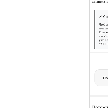
зайдите в н
📌 Со
Чтобы 
компью
Если н
и выбе
уже 15
464.41
По
Похожи