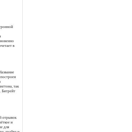
тронной
и
гновенно
очетает в
Название
к построен
я
нгтона, так
. Битрейт
й отрывок
чёткое и
е для
ру драйва и