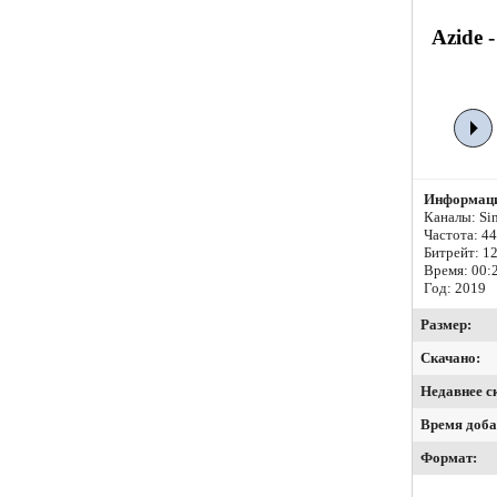
Azide 
Информаци
Каналы: Si
Частота: 4
Битрейт:
12
Время: 00:
Год: 2019
Размер:
Скачано:
Недавнее с
Время доба
Формат: