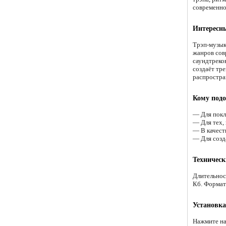
современно
Интересн
Трэп-музык
жанров совр
саундтреков
создаёт тр
распростра
Кому подо
— Для покл
— Для тех,
— В качест
— Для созд
Техническ
Длительнос
Кб. Формат
Установка
Нажмите на