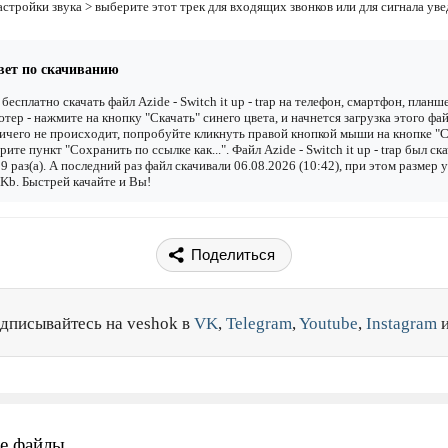
астройки звука > выберите этот трек для входящих звонков или для сигнала ув
вет по скачиванию
бесплатно скачать файл Azide - Switch it up - trap на телефон, смартфон, планш
тер - нажмите на кнопку "Скачать" синего цвета, и начнется загрузка этого фай
ичего не происходит, попробуйте кликнуть правой кнопкой мыши на кнопке "С
рите пункт "Сохранить по ссылке как...". Файл Azide - Switch it up - trap был ск
9 раз(а). А последний раз файл скачивали 06.08.2026 (10:42), при этом размер 
Kb. Быстрей качайте и Вы!
Поделиться
дписывайтесь на veshok в
VK
,
Telegram
,
Youtube
,
Instagram
е файлы