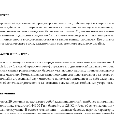
ителе
временный музыкальный продюсер и исполнитель, работающий в жанрах элек
епа и дабстепа. Его творчество отличается ярким, запоминающимся звучанием,
ми синтезаторами и мощными басовыми партиями. Музыкант известен своим
тальными подходами к созданию битов и умением создавать треки, которые м
т популярность в социальных сетях и на танцевальных площадках. Его стиль с
ты классического трэпа, электроники и современного звукового дизайна.
witch it up - trap»
чная композиция является ярким представителем современного трэп-звучания. 
ch it up» (с англ. «Переключи это») отражает его динамичный характер — тре
нных сменах ритма, мощных басовых «качающих» партиях и запоминающихс
ных мелодиях. Композиция идеально подходит для использования в качестве ри
гичный и агрессивный звук мгновенно привлекает внимание и не даёт заскучать
ек обеспечивает достаточно качественное звучание для мобильных устройств.
 звучания
лится 29 секунд и представляет собой кульминационный, наиболее динамичны
 моно-микс с частотой 44100 Гц и битрейтом 128 Кбит/сек, обеспечивающими 
ванное звучание. В основе композиции — мощные басовые партии, характерны
мичные ударные и запоминающиеся синтезаторные риффы, создающие атмосфе