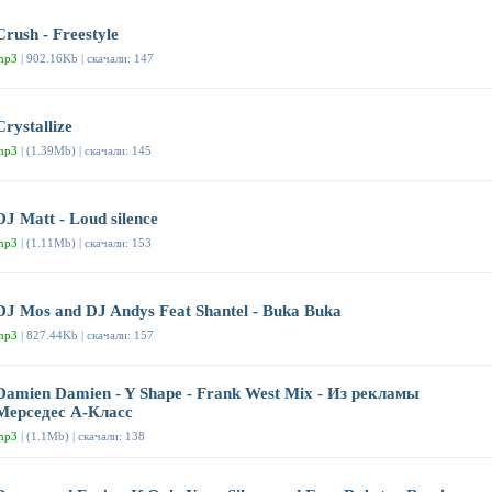
Crush - Freestyle
mp3
| 902.16Kb | скачали: 147
Crystallize
mp3
| (1.39Mb) | скачали: 145
DJ Matt - Loud silence
mp3
| (1.11Mb) | скачали: 153
DJ Mos and DJ Andys Feat Shantel - Buka Buka
mp3
| 827.44Kb | скачали: 157
Damien Damien - Y Shape - Frank West Mix - Из рекламы
Мерседес А-Класс
mp3
| (1.1Mb) | скачали: 138