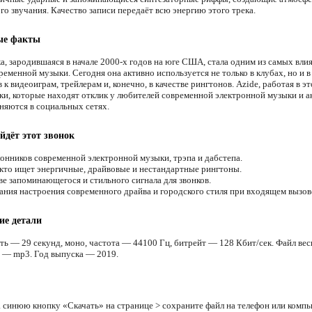
го звучания. Качество записи передаёт всю энергию этого трека.
ые факты
а, зародившаяся в начале 2000-х годов на юге США, стала одним из самых вли
еменной музыки. Сегодня она активно используется не только в клубах, но и в
 к видеоиграм, трейлерам и, конечно, в качестве рингтонов. Azide, работая в э
еки, которые находят отклик у любителей современной электронной музыки и а
няются в социальных сетях.
йдёт этот звонок
онников современной электронной музыки, трэпа и дабстепа.
 кто ищет энергичные, драйвовые и нестандартные рингтоны.
ве запоминающегося и стильного сигнала для звонков.
ания настроения современного драйва и городского стиля при входящем вызов
ие детали
ть — 29 секунд, моно, частота — 44100 Гц, битрейт — 128 Кбит/сек. Файл вес
 — mp3. Год выпуска — 2019.
 синюю кнопку «Скачать» на странице > сохраните файл на телефон или компь