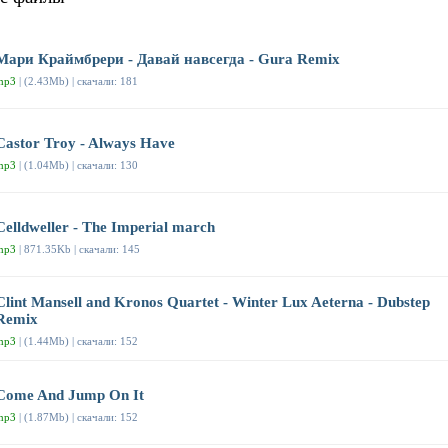
Мари Краймбрери - Давай навсегда - Gura Remix
mp3
| (2.43Mb) | скачали: 181
Castor Troy - Always Have
mp3
| (1.04Mb) | скачали: 130
Celldweller - The Imperial march
mp3
| 871.35Kb | скачали: 145
Clint Mansell and Kronos Quartet - Winter Lux Aeterna - Dubstep
Remix
mp3
| (1.44Mb) | скачали: 152
Come And Jump On It
mp3
| (1.87Mb) | скачали: 152