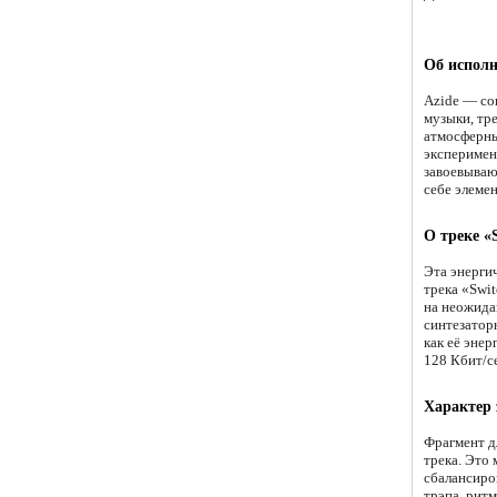
Об исполн
Azide — со
музыки, тр
атмосферны
эксперимен
завоевываю
себе элемен
О треке «S
Эта энерги
трека «Swit
на неожида
синтезатор
как её энер
128 Кбит/с
Характер
Фрагмент д
трека. Это
сбалансиро
трэпа, рит