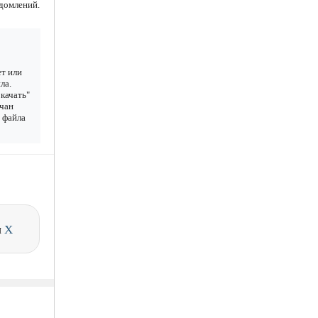
едомлений.
ет или
ла.
качать"
ачан
у файла
и
X