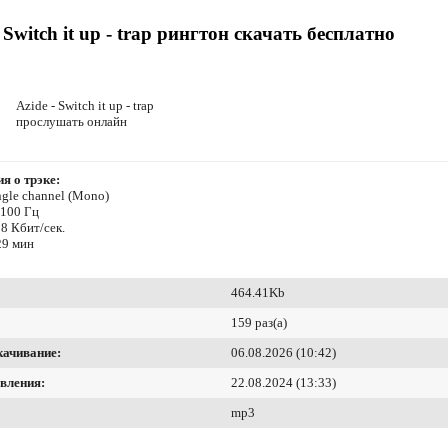
- Switch it up - trap рингтон скачать бесплатно
Azide - Switch it up - trap
прослушать онлайн
я о трэке:
ngle channel (Mono)
4100 Гц
8 Кбит/сек.
29 мин
464.41Kb
159 раз(а)
качивание:
06.08.2026 (10:42)
вления:
22.08.2024 (13:33)
mp3