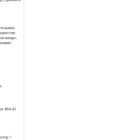
ятельных
 качестве
том жанре,
ктивно
е.
ит 464.41
ютер >