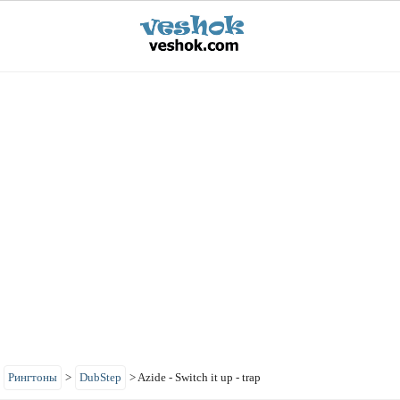
>
Рингтоны
>
DubStep
>
Azide - Switch it up - trap