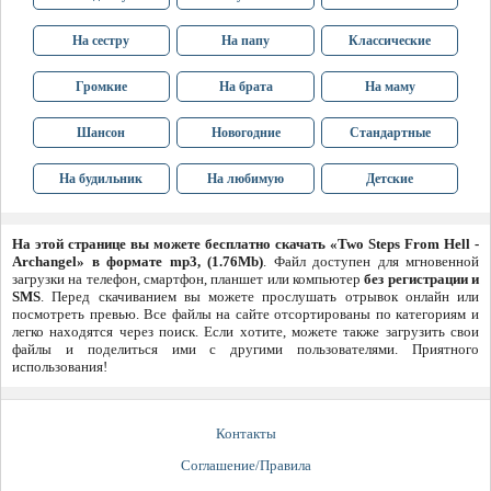
На сестру
На папу
Классические
Громкие
На брата
На маму
Шансон
Новогодние
Стандартные
На будильник
На любимую
Детские
На этой странице вы можете бесплатно скачать «Two Steps From Hell -
Archangel» в формате mp3, (1.76Mb)
. Файл доступен для мгновенной
загрузки на телефон, смартфон, планшет или компьютер
без регистрации и
SMS
. Перед скачиванием вы можете прослушать отрывок онлайн или
посмотреть превью. Все файлы на сайте отсортированы по категориям и
легко находятся через поиск. Если хотите, можете также загрузить свои
файлы и поделиться ими с другими пользователями. Приятного
использования!
Контакты
Соглашение/Правила