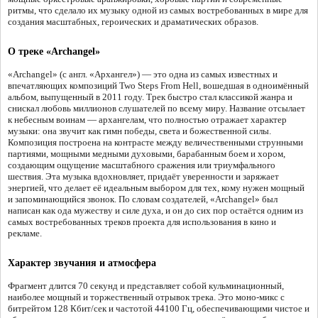
ритмы, что сделало их музыку одной из самых востребованных в мире для
создания масштабных, героических и драматических образов.
О треке «Archangel»
«Archangel» (с англ. «Архангел») — это одна из самых известных и
впечатляющих композиций Two Steps From Hell, вошедшая в одноимённый
альбом, выпущенный в 2011 году. Трек быстро стал классикой жанра и
снискал любовь миллионов слушателей по всему миру. Название отсылает
к небесным воинам — архангелам, что полностью отражает характер
музыки: она звучит как гимн победы, света и божественной силы.
Композиция построена на контрасте между величественными струнными
партиями, мощными медными духовыми, барабанным боем и хором,
создающим ощущение масштабного сражения или триумфального
шествия. Эта музыка вдохновляет, придаёт уверенности и заряжает
энергией, что делает её идеальным выбором для тех, кому нужен мощный
и запоминающийся звонок. По словам создателей, «Archangel» был
написан как ода мужеству и силе духа, и он до сих пор остаётся одним из
самых востребованных треков проекта для использования в кино и
рекламе.
Характер звучания и атмосфера
Фрагмент длится 70 секунд и представляет собой кульминационный,
наиболее мощный и торжественный отрывок трека. Это моно-микс с
битрейтом 128 Кбит/сек и частотой 44100 Гц, обеспечивающими чистое и