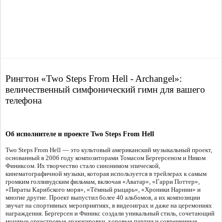
Рингтон «Two Steps From Hell - Archangel»:
величественный симфонический гимн для вашего
телефона
Об исполнителе и проекте Two Steps From Hell
Two Steps From Hell — это культовый американский музыкальный проект,
основанный в 2006 году композиторами Томасом Бергерсеном и Ником
Финиксом. Их творчество стало синонимом эпической,
кинематографичной музыки, которая используется в трейлерах к самым
громким голливудским фильмам, включая «Аватар», «Гарри Поттер»,
«Пираты Карибского моря», «Тёмный рыцарь», «Хроники Нарнии» и
многие другие. Проект выпустил более 40 альбомов, а их композиции
звучат на спортивных мероприятиях, в видеоиграх и даже на церемониях
награждения. Бергерсен и Финикс создали уникальный стиль, сочетающий
мощные оркестровые аранжировки, хоровые партии и современные