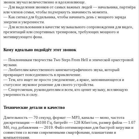
звонок звучал величественно и вдохновляюще.
— Для выделения звонков от самых важных людей — начальника, партнёра
или членов семьи, чтобы подчеркнуть значимость момента.
— Как сигнал для будильника, чтобы начинать день с мощного заряда
энергии и уверенности.
— Для использования в качестве музыкального сопровождения для видео,
презентаций или спортивных тренировок, требующих мощного и
мотивирующего фона.
Кому идеально подойдёт этот звонок
— Поклонникам творчества Two Steps From Hell и эпической оркестровой
музыки.
— Любителям качественного кинематографичного звука, который
превращает повседневность в приключение.
— Тем, кто ищет не просто уведомление, а яркое, запоминающееся и
статусное звуковое решение для своего устройства.
— Спортсменам, руководителям и всем, кто ценит музыку, вселяющую
уверенность и силу.
Технические детали и качество
Длительность — 70 секунд, формат — MP3, каналы — моно, частота
дискретизации — 44100 Гц, битрейт — 128 Кбит/сек, размер файла — 1.07
Мб, год добавления — 2019. Файл оптимизирован для быстрой загрузки и
совместим со всеми современными смартфонами, планшетами и
компьютерами.