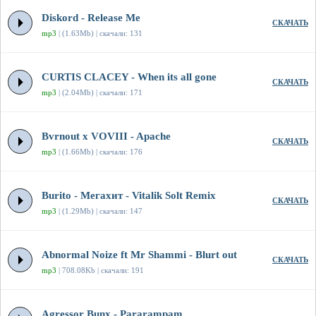
Diskord - Release Me
СКАЧАТЬ
mp3
| (1.63Mb) | скачали: 131
CURTIS CLACEY - When its all gone
СКАЧАТЬ
mp3
| (2.04Mb) | скачали: 171
Bvrnout x VOVIII - Apache
СКАЧАТЬ
mp3
| (1.66Mb) | скачали: 176
Burito - Мегахит - Vitalik Solt Remix
СКАЧАТЬ
mp3
| (1.29Mb) | скачали: 147
Abnormal Noize ft Mr Shammi - Blurt out
СКАЧАТЬ
mp3
| 708.08Kb | скачали: 191
Agressor Bunx - Pararampam