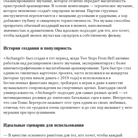
сбалансированное звучание, которое отлично передаёт масштабность
оркестровой аранжировки. В основе композиции — героическое звучание,
которое мгновенно создаёт ощущение величия. Партии струнных
инструментов переплетаются с мощными духовыми и ударными, а хор
добавляет глубину и священную торжественность. Эта музыка способна
превратить обычный входящий вызов в момент, наполненный
значимостью и драматизмом. Она идеально подходит для тех, кто хочет,
чтобы каждый звонок звучал как саундтрек к собственному фильму.
История создания и популярность
«Archangel» был создан в тот период, когда Two Steps From Hell активно
работали над расширением своего звучания, экспериментируя с более
кинематографичными и масштабными аранжировками. Трек быстро стал
одним из «визитных карточек» проекта, часто исполнялся на концертах
(которые группа начала давать с 2019 года) и использовался в
бесчисленных фанатских видео, трейлерах к играм и даже в качестве
музыкального сопровождения на спортивных аренах. Благодаря своей
универсальности, «Archangel» подходит для самых разных целей — от
мотивационных роликов до эпических батальных сцен в кино. Интересно,
что сам Томас Бергерсен называет этот трек одним из своих любимых,
отмечая, что он «родился очень органично» и до сих пор вызывает у него
мурашки при прослушивании.
Идеальные сценарии для использования
— В качестве основного рингтона для тех, кто хочет, чтобы каждый