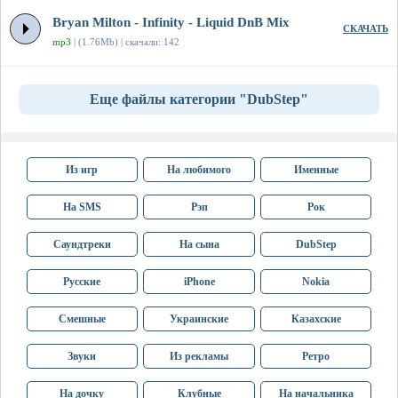
Bryan Milton - Infinity - Liquid DnB Mix
СКАЧАТЬ
mp3
| (1.76Mb) | скачали: 142
Еще файлы категории "DubStep"
Из игр
На любимого
Именные
На SMS
Рэп
Рок
Саундтреки
На сына
DubStep
Русские
iPhone
Nokia
Смешные
Украинские
Казахские
Звуки
Из рекламы
Ретро
На дочку
Клубные
На начальника