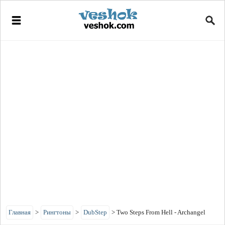
Главная
>
Рингтоны
>
DubStep
>
Two Steps From Hell - Archangel