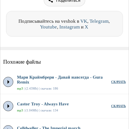
Поделиться
Подписывайтесь на veshok в
VK
,
Telegram
,
Youtube
,
Instagram
и
X
Похожие файлы
Мари Краймбрери - Давай навсегда - Gura
Remix
СКАЧАТЬ
mp3
| (2.43Mb) | скачали: 186
Castor Troy - Always Have
СКАЧАТЬ
mp3
| (1.04Mb) | скачали: 134
Celldweller - The Imperial march