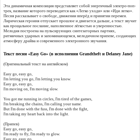
Эта динамичная композиция представляет собой энергичный электро-поп-
трек, название которого переводится как «Легко уходи» или «Иди легко».
Песня рассказывает о свободе, движении вперёд и принятии перемен.
Лирическая героиня отпускает прошлое и двигается дальше, а текст звучит
как прощальное послание, наполненное лёгкостью и уверенностью.
Мелодия построена на пульсирующих синтезаторных партиях,
ритмичных ударных и запоминающемся, мелодичном припеве, создающих
атмосферу драйва и современного электронного звучания.
Текст песни «Easy Go» (в исполнении Grandtheft и Delaney Jane)
(Оригинальный текст на английском)
Easy go, easy go,
I'm letting you go, I'm letting you know.
Easy go, easy go,
I'm moving on, I'm moving slow.
You got me running in circles, I'm tired of the games,
I'm breaking the chains, I'm calling your name.
But I'm done with the fuss, I'm done with the fight,
I'm taking my heart back into the light.
(Припев)
Easy go, easy go,
I'm ready to fly, I'm ready to glow.
Easy go, easy go,