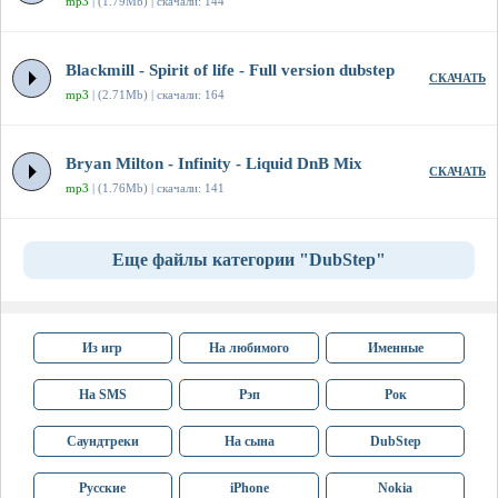
mp3
| (1.79Mb) | скачали: 144
Blackmill - Spirit of life - Full version dubstep
СКАЧАТЬ
mp3
| (2.71Mb) | скачали: 164
Bryan Milton - Infinity - Liquid DnB Mix
СКАЧАТЬ
mp3
| (1.76Mb) | скачали: 141
Еще файлы категории "DubStep"
Из игр
На любимого
Именные
На SMS
Рэп
Рок
Саундтреки
На сына
DubStep
Русские
iPhone
Nokia