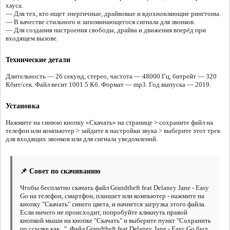
хауса.
— Для тех, кто ищет энергичные, драйвовые и вдохновляющие рингтоны.
— В качестве стильного и запоминающегося сигнала для звонков.
— Для создания настроения свободы, драйва и движения вперёд при
входящем вызове.
Технические детали
Длительность — 26 секунд, стерео, частота — 48000 Гц, битрейт — 320
Кбит/сек. Файл весит 1001.5 Кб. Формат — mp3. Год выпуска — 2019.
Установка
Нажмите на синюю кнопку «Скачать» на странице > сохраните файл на
телефон или компьютер > зайдите в настройки звука > выберите этот трек
для входящих звонков или для сигнала уведомлений.
📌 Совет по скачиванию
Чтобы бесплатно скачать файл Grandtheft feat Delaney Jane - Easy
Go на телефон, смартфон, планшет или компьютер - нажмите на
кнопку "Скачать" синего цвета, и начнется загрузка этого файла.
Если ничего не происходит, попробуйте кликнуть правой
кнопкой мыши на кнопке "Скачать" и выберите пункт "Сохранить
по ссылке как...". Файл Grandtheft feat Delaney Jane - Easy Go был