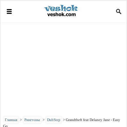
Главная
>
Рингтоны
>
DubStep
>
Grandtheft feat Delaney Jane - Easy
Go