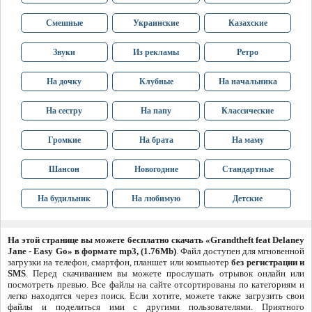
Смешные
Украинские
Казахские
Звуки
Из рекламы
Ретро
На дочку
Клубные
На начальника
На сестру
На папу
Классические
Громкие
На брата
На маму
Шансон
Новогодние
Стандартные
На будильник
На любимую
Детские
На этой странице вы можете бесплатно скачать «Grandtheft feat Delaney
Jane - Easy Go» в формате mp3, (1.76Mb)
. Файл доступен для мгновенной
загрузки на телефон, смартфон, планшет или компьютер
без регистрации и
SMS
. Перед скачиванием вы можете прослушать отрывок онлайн или
посмотреть превью. Все файлы на сайте отсортированы по категориям и
легко находятся через поиск. Если хотите, можете также загрузить свои
файлы и поделиться ими с другими пользователями. Приятного