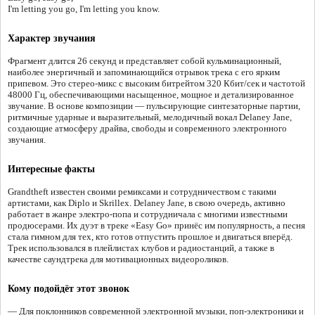
I'm letting you go, I'm letting you know.
Характер звучания
Фрагмент длится 26 секунд и представляет собой кульминационный,
наиболее энергичный и запоминающийся отрывок трека с его ярким
припевом. Это стерео-микс с высоким битрейтом 320 Кбит/сек и частотой
48000 Гц, обеспечивающими насыщенное, мощное и детализированное
звучание. В основе композиции — пульсирующие синтезаторные партии,
ритмичные ударные и выразительный, мелодичный вокал Delaney Jane,
создающие атмосферу драйва, свободы и современного электронного
звучания.
Интересные факты
Grandtheft известен своими ремиксами и сотрудничеством с такими
артистами, как Diplo и Skrillex. Delaney Jane, в свою очередь, активно
работает в жанре электро-попа и сотрудничала с многими известными
продюсерами. Их дуэт в треке «Easy Go» принёс им популярность, а песня
стала гимном для тех, кто готов отпустить прошлое и двигаться вперёд.
Трек использовался в плейлистах клубов и радиостанций, а также в
качестве саундтрека для мотивационных видеороликов.
Кому подойдёт этот звонок
— Для поклонников современной электронной музыки, поп-электроники и