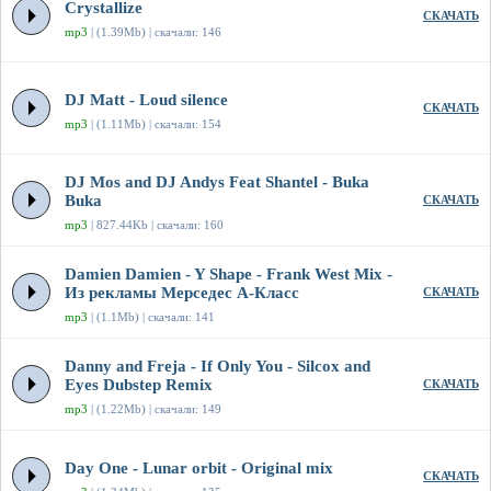
Crystallize
СКАЧАТЬ
mp3
| (1.39Mb) | скачали: 146
DJ Matt - Loud silence
СКАЧАТЬ
mp3
| (1.11Mb) | скачали: 154
DJ Mos and DJ Andys Feat Shantel - Buka
Buka
СКАЧАТЬ
mp3
| 827.44Kb | скачали: 160
Damien Damien - Y Shape - Frank West Mix -
Из рекламы Мерседес А-Класс
СКАЧАТЬ
mp3
| (1.1Mb) | скачали: 141
Danny and Freja - If Only You - Silcox and
Eyes Dubstep Remix
СКАЧАТЬ
mp3
| (1.22Mb) | скачали: 149
Day One - Lunar orbit - Original mix
СКАЧАТЬ