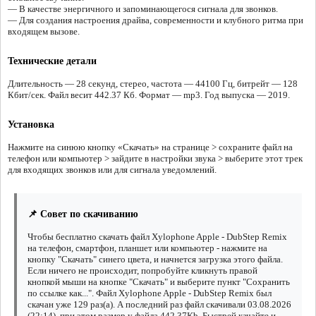
— В качестве энергичного и запоминающегося сигнала для звонков.
— Для создания настроения драйва, современности и клубного ритма при
входящем вызове.
Технические детали
Длительность — 28 секунд, стерео, частота — 44100 Гц, битрейт — 128
Кбит/сек. Файл весит 442.37 Кб. Формат — mp3. Год выпуска — 2019.
Установка
Нажмите на синюю кнопку «Скачать» на странице > сохраните файл на
телефон или компьютер > зайдите в настройки звука > выберите этот трек
для входящих звонков или для сигнала уведомлений.
📌 Совет по скачиванию
Чтобы бесплатно скачать файл Xylophone Apple - DubStep Remix
на телефон, смартфон, планшет или компьютер - нажмите на
кнопку "Скачать" синего цвета, и начнется загрузка этого файла.
Если ничего не происходит, попробуйте кликнуть правой
кнопкой мыши на кнопке "Скачать" и выберите пункт "Сохранить
по ссылке как...". Файл Xylophone Apple - DubStep Remix был
скачан уже 129 раз(а). А последний раз файл скачивали 03.08.2026
(22:14), при этом размер у файла 442.37Kb. Быстрей качайте и