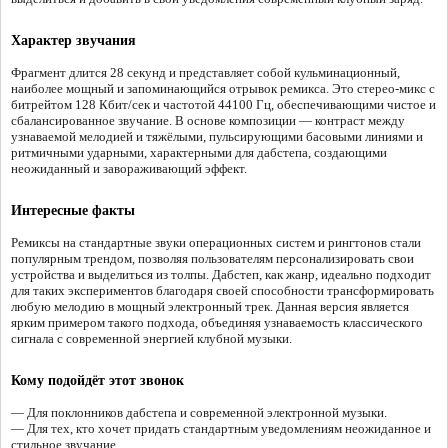
Характер звучания
Фрагмент длится 28 секунд и представляет собой кульминационный,
наиболее мощный и запоминающийся отрывок ремикса. Это стерео-микс с
битрейтом 128 Кбит/сек и частотой 44100 Гц, обеспечивающими чистое и
сбалансированное звучание. В основе композиции — контраст между
узнаваемой мелодией и тяжёлыми, пульсирующими басовыми линиями и
ритмичными ударными, характерными для дабстепа, создающими
неожиданный и завораживающий эффект.
Интересные факты
Ремиксы на стандартные звуки операционных систем и рингтонов стали
популярным трендом, позволяя пользователям персонализировать свои
устройства и выделиться из толпы. Дабстеп, как жанр, идеально подходит
для таких экспериментов благодаря своей способности трансформировать
любую мелодию в мощный электронный трек. Данная версия является
ярким примером такого подхода, объединяя узнаваемость классического
сигнала с современной энергией клубной музыки.
Кому подойдёт этот звонок
— Для поклонников дабстепа и современной электронной музыки.
— Для тех, кто хочет придать стандартным уведомлениям неожиданное и
стильное звучание.