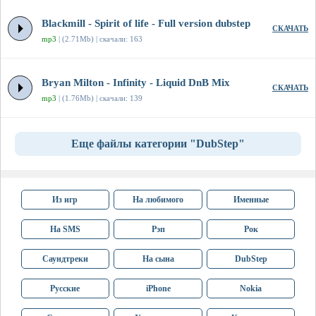
Blackmill - Spirit of life - Full version dubstep
СКАЧАТЬ
mp3
| (2.71Mb) | скачали: 163
Bryan Milton - Infinity - Liquid DnB Mix
СКАЧАТЬ
mp3
| (1.76Mb) | скачали: 139
Еще файлы категории "DubStep"
Из игр
На любимого
Именные
На SMS
Рэп
Рок
Саундтреки
На сына
DubStep
Русские
iPhone
Nokia