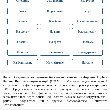
Смешные
Украинские
Казахские
Звуки
Из рекламы
Ретро
На дочку
Клубные
На начальника
На сестру
На папу
Классические
Громкие
На брата
На маму
Шансон
Новогодние
Стандартные
На будильник
На любимую
Детские
На этой странице вы можете бесплатно скачать «Xylophone Apple -
DubStep Remix» в формате mp3, (1.76Mb)
. Файл доступен для мгновенной
загрузки на телефон, смартфон, планшет или компьютер
без регистрации и
SMS
. Перед скачиванием вы можете прослушать отрывок онлайн или
посмотреть превью. Все файлы на сайте отсортированы по категориям и
легко находятся через поиск. Если хотите, можете также загрузить свои
файлы и поделиться ими с другими пользователями. Приятного
использования!