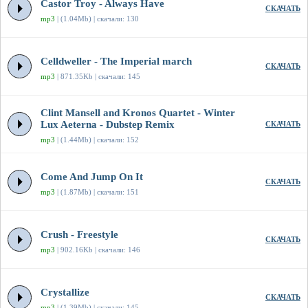
Castor Troy - Always Have
СКАЧАТЬ
mp3
| (1.04Mb) | скачали: 130
Celldweller - The Imperial march
СКАЧАТЬ
mp3
| 871.35Kb | скачали: 145
Clint Mansell and Kronos Quartet - Winter
Lux Aeterna - Dubstep Remix
СКАЧАТЬ
mp3
| (1.44Mb) | скачали: 152
Come And Jump On It
СКАЧАТЬ
mp3
| (1.87Mb) | скачали: 151
Crush - Freestyle
СКАЧАТЬ
mp3
| 902.16Kb | скачали: 146
Crystallize
СКАЧАТЬ
mp3
| (1.39Mb) | скачали: 145