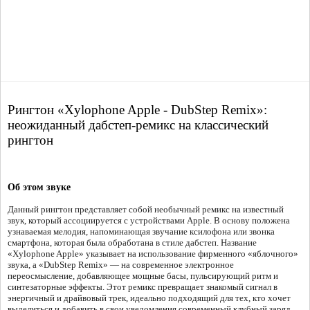
Рингтон «Xylophone Apple - DubStep Remix»:
неожиданный дабстеп-ремикс на классический
рингтон
Об этом звуке
Данный рингтон представляет собой необычный ремикс на известный
звук, который ассоциируется с устройствами Apple. В основу положена
узнаваемая мелодия, напоминающая звучание ксилофона или звонка
смартфона, которая была обработана в стиле дабстеп. Название
«Xylophone Apple» указывает на использование фирменного «яблочного»
звука, а «DubStep Remix» — на современное электронное
переосмысление, добавляющее мощные басы, пульсирующий ритм и
синтезаторные эффекты. Этот ремикс превращает знакомый сигнал в
энергичный и драйвовый трек, идеально подходящий для тех, кто хочет
выделиться и добавить в свои уведомления современный клубный заряд.