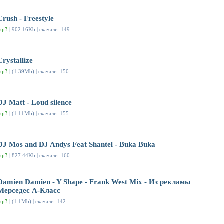
Crush - Freestyle
mp3
| 902.16Kb | скачали: 149
Crystallize
mp3
| (1.39Mb) | скачали: 150
DJ Matt - Loud silence
mp3
| (1.11Mb) | скачали: 155
DJ Mos and DJ Andys Feat Shantel - Buka Buka
mp3
| 827.44Kb | скачали: 160
Damien Damien - Y Shape - Frank West Mix - Из рекламы
Мерседес А-Класс
mp3
| (1.1Mb) | скачали: 142