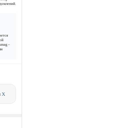
едомлений.
нется
ой
smag -
ли
и
X