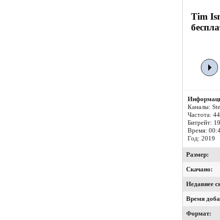
Tim Is
беспла
Информаци
Каналы: Ste
Частота: 4
Битрейт:
19
Время: 00:
Год: 2019
Размер:
Скачано:
Недавнее с
Время доба
Формат: