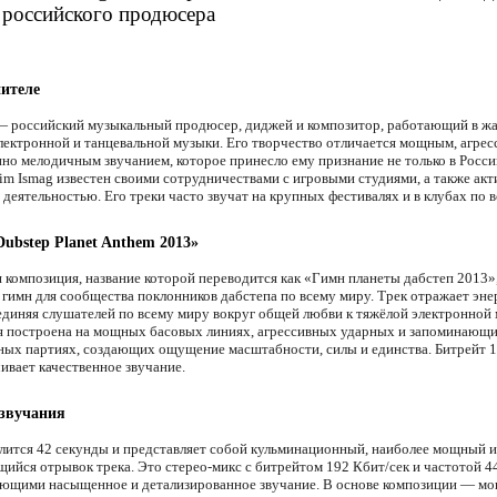
 российского продюсера
ителе
— российский музыкальный продюсер, диджей и композитор, работающий в ж
электронной и танцевальной музыки. Его творчество отличается мощным, агре
но мелодичным звучанием, которое принесло ему признание не только в России
im Ismag известен своими сотрудничествами с игровыми студиями, а также ак
деятельностью. Его треки часто звучат на крупных фестивалях и в клубах по 
Dubstep Planet Anthem 2013»
 композиция, название которой переводится как «Гимн планеты дабстеп 2013»
к гимн для сообщества поклонников дабстепа по всему миру. Трек отражает эне
единяя слушателей по всему миру вокруг общей любви к тяжёлой электронной 
 построена на мощных басовых линиях, агрессивных ударных и запоминающ
ных партиях, создающих ощущение масштабности, силы и единства. Битрейт 1
ивает качественное звучание.
 звучания
лится 42 секунды и представляет собой кульминационный, наиболее мощный и
ийся отрывок трека. Это стерео-микс с битрейтом 192 Кбит/сек и частотой 4
ющими насыщенное и детализированное звучание. В основе композиции — м