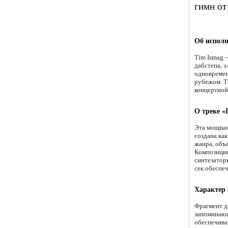
гимн от
Об исполн
Tim Ismag 
дабстепа, 
одновремен
рубежом. T
концертной 
О треке «
Эта мощная
создана ка
жанра, объ
Композиция
синтезатор
сек обеспеч
Характер
Фрагмент д
запоминающ
обеспечива