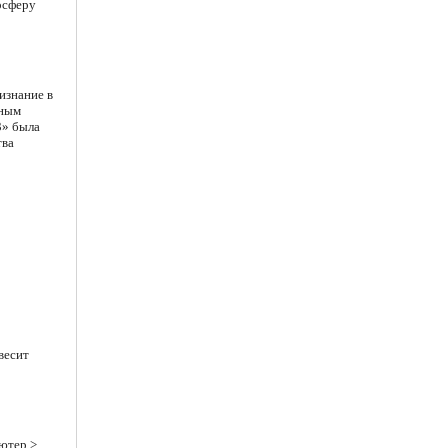
осферу
изнание в
рным
3» была
тва
весит
ютер >