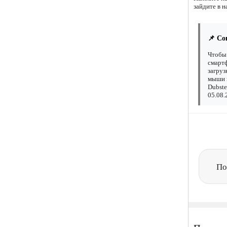
зайдите в н
📌 Со
Чтобы 
смартф
загруз
мыши н
Dubste
05.08.
По