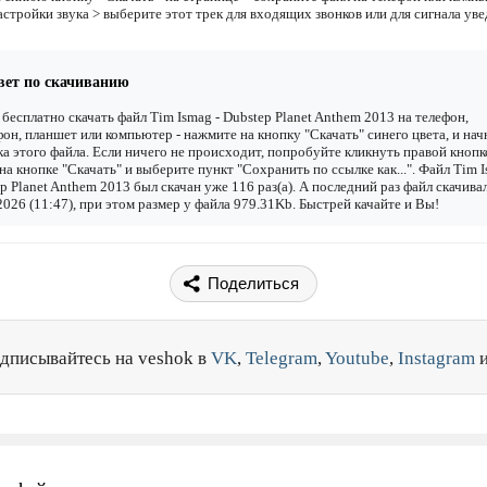
астройки звука > выберите этот трек для входящих звонков или для сигнала ув
вет по скачиванию
бесплатно скачать файл Tim Ismag - Dubstep Planet Anthem 2013 на телефон,
он, планшет или компьютер - нажмите на кнопку "Скачать" синего цвета, и нач
ка этого файла. Если ничего не происходит, попробуйте кликнуть правой кнопк
а кнопке "Скачать" и выберите пункт "Сохранить по ссылке как...". Файл Tim I
p Planet Anthem 2013 был скачан уже 116 раз(а). А последний раз файл скачива
2026 (11:47), при этом размер у файла 979.31Kb. Быстрей качайте и Вы!
Поделиться
дписывайтесь на veshok в
VK
,
Telegram
,
Youtube
,
Instagram