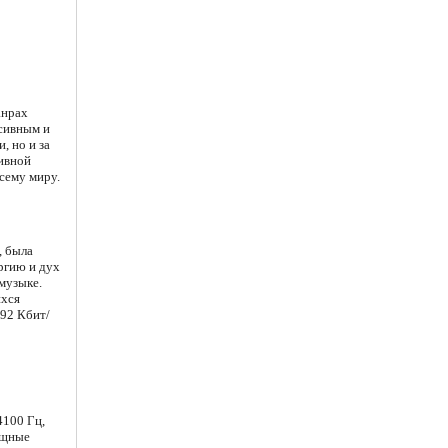
анрах
ссивным и
, но и за
тивной
всему миру.
, была
ргию и дух
музыке.
ихся
92 Кбит/
4100 Гц,
ощные