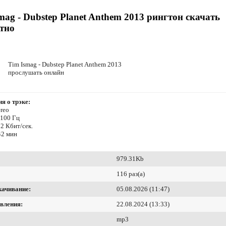
mag - Dubstep Planet Anthem 2013 рингтон скачать
тно
Tim Ismag - Dubstep Planet Anthem 2013
прослушать онлайн
я о трэке:
reo
4100 Гц
2 Кбит/сек.
42 мин
979.31Kb
116 раз(а)
качивание:
05.08.2026 (11:47)
вления:
22.08.2024 (13:33)
mp3