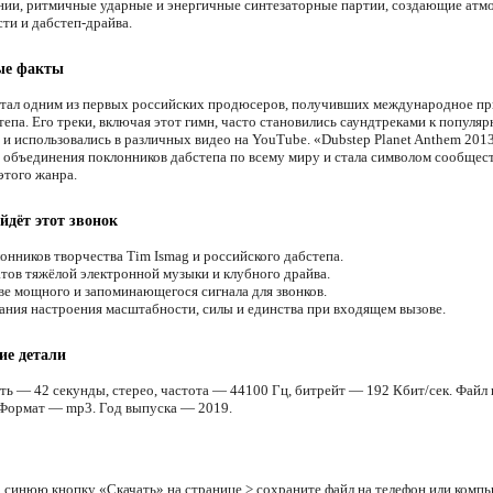
нии, ритмичные ударные и энергичные синтезаторные партии, создающие атм
ти и дабстеп-драйва.
ые факты
стал одним из первых российских продюсеров, получивших международное пр
тепа. Его треки, включая этот гимн, часто становились саундтреками к популя
 и использовались в различных видео на YouTube. «Dubstep Planet Anthem 201
я объединения поклонников дабстепа по всему миру и стала символом сообщес
этого жанра.
йдёт этот звонок
онников творчества Tim Ismag и российского дабстепа.
тов тяжёлой электронной музыки и клубного драйва.
ве мощного и запоминающегося сигнала для звонков.
ания настроения масштабности, силы и единства при входящем вызове.
ие детали
ть — 42 секунды, стерео, частота — 44100 Гц, битрейт — 192 Кбит/сек. Файл 
 Формат — mp3. Год выпуска — 2019.
 синюю кнопку «Скачать» на странице > сохраните файл на телефон или компь