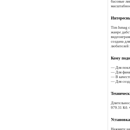
басовые ли
масштабнос
Интересн
Tim Ismag 
жанре дабс
видеоиграм
создана дл
любителей 
Кому подо
— Для покл
— Для фана
— В качест
— Для созд
Техническ
Длительнос
979.31 Кб.
Установка
Нажмите на