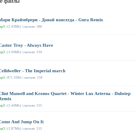
е файлы
Мари Краймбрери - Давай навсегда - Gura Remix
mp3
| (2.43Mb) | скачали: 186
Castor Troy - Always Have
mp3
| (1.04Mb) | скачали: 134
Celldweller - The Imperial march
mp3
| 871.35Kb | скачали: 150
Clint Mansell and Kronos Quartet - Winter Lux Aeterna - Dubstep
Remix
mp3
| (1.44Mb) | скачали: 155
Come And Jump On It
mp3
| (1.87Mb) | скачали: 153