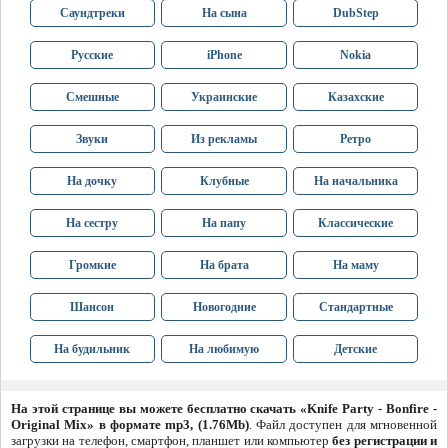
Саундтреки
На сына
DubStep
Русские
iPhone
Nokia
Смешные
Украинские
Казахские
Звуки
Из рекламы
Ретро
На дочку
Клубные
На начальника
На сестру
На папу
Классические
Громкие
На брата
На маму
Шансон
Новогодние
Стандартные
На будильник
На любимую
Детские
На этой странице вы можете бесплатно скачать «Knife Party - Bonfire -
Original Mix» в формате mp3, (1.76Mb)
. Файл доступен для мгновенной
загрузки на телефон, смартфон, планшет или компьютер
без регистрации и