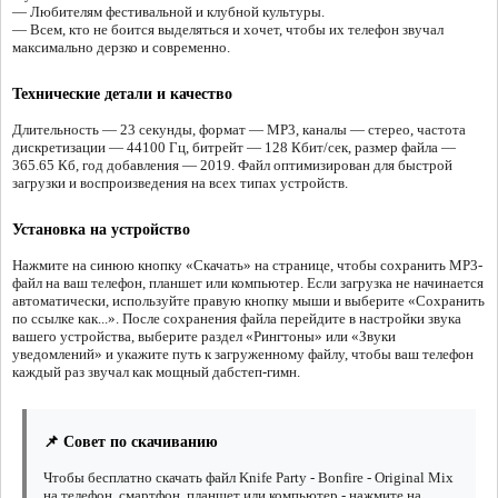
— Любителям фестивальной и клубной культуры.
— Всем, кто не боится выделяться и хочет, чтобы их телефон звучал
максимально дерзко и современно.
Технические детали и качество
Длительность — 23 секунды, формат — MP3, каналы — стерео, частота
дискретизации — 44100 Гц, битрейт — 128 Кбит/сек, размер файла —
365.65 Кб, год добавления — 2019. Файл оптимизирован для быстрой
загрузки и воспроизведения на всех типах устройств.
Установка на устройство
Нажмите на синюю кнопку «Скачать» на странице, чтобы сохранить MP3-
файл на ваш телефон, планшет или компьютер. Если загрузка не начинается
автоматически, используйте правую кнопку мыши и выберите «Сохранить
по ссылке как...». После сохранения файла перейдите в настройки звука
вашего устройства, выберите раздел «Рингтоны» или «Звуки
уведомлений» и укажите путь к загруженному файлу, чтобы ваш телефон
каждый раз звучал как мощный дабстеп-гимн.
📌 Совет по скачиванию
Чтобы бесплатно скачать файл Knife Party - Bonfire - Original Mix
на телефон, смартфон, планшет или компьютер - нажмите на