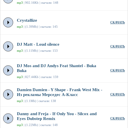
mp3
| 902.16Kb | скачали: 148
Crystallize
СКАЧАТЬ
mp3
| (1.39Mb) | скачали: 145
DJ Matt - Loud silence
СКАЧАТЬ
mp3
| (1.11Mb) | скачали: 153
DJ Mos and DJ Andys Feat Shantel - Buka
Buka
СКАЧАТЬ
mp3
| 827.44Kb | скачали: 159
Damien Damien - Y Shape - Frank West Mix -
Из рекламы Мерседес А-Класс
СКАЧАТЬ
mp3
| (1.1Mb) | скачали: 138
Danny and Freja - If Only You - Silcox and
Eyes Dubstep Remix
СКАЧАТЬ
mp3
| (1.22Mb) | скачали: 148