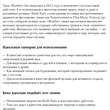
Трек «Bonfire» был выпущен в 2012 году и мгновенно стал классикой
дабстепа. Его использовали в многочисленных видео, играх и даже в
рекламных роликах. Knife Party стали одними из самых востребованных
диджеев на фестивалях, таких как Tomorrowland и Ultra Music Festival, где
их сеты собирали полные залы. «Bonfire» также вдохновила множество
молодых продюсеров на создание собственных треков в стиле «грязного»
дабстепа. Интересно, что название трека было выбрано не случайно — по
словам участников дуэта, оно символизирует энергию и жар, которые они
хотели передать через музыку.
Идеальные сценарии для использования
— В качестве основного рингтона для тех, кто ищет максимально
энергичный и дерзкий звук.
— Для выделения звонков от друзей и близких, с которыми ассоциируются
вечеринки и драйв.
— Как мощный сигнал для будильника, который гарантированно поднимет
вас с постели.
— Для использования в качестве фоновой музыки для активного отдыха,
спортивных тренировок и вечеринок.
Кому идеально подойдёт этот звонок
— Поклонникам творчества Knife Party и классического дабстепа.
— Тем, кто ищет в рингтоне максимальную энергию и агрессивное
звучание.