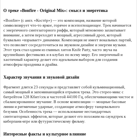
О треке «Bonfire - Original Mix»: смысл и энергетика
«Bonfire» (с англ. «Костёр») — это композиция, название которой
символизирует что-то яркое, горячее и всепоглощающее. Трек начинается
с энергичного синтезаторного риффа, который мгновенно захватывает
внимание, а затем переходит в мощный, агрессивный дроп, который
буквально «взрывает» динамики. Композиция не имеет вокальных партий,
что позволяет сосредоточиться на звуковом дизайне и энергии музыки.
Этот трек стал одним из главных хитов Knife Party, часто звуча на
крупнейших фестивалях и в клубах по всему миру. Его энергичный и
хаотичный характер делает его идеальным выбором для создания
атмосферы праздника и драйва.
Характер звучания и звуковой дизайн
Фрагмент длится 23 секунды и представляет собой кульминационный,
самый мощный и запоминающийся отрывок трека. Это стерео-микс с
битрейтом 128 Кбит/сек и частотой 44100 Гц, обеспечивающими чистое и
сбалансированное звучание. В основе композиции — мощные басовые
линии и ритмичные ударные, создающие атмосферу танцевального
безумия. Особенность трека — использование нестандартных
синтезаторных эффектов, которые делают его похожим на саундтрек к
киберпанк-игре или футуристическому фильму.
Интересные факты и культурное влияние