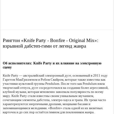
Рингтон «Knife Party - Bonfire - Original Mix»:
взрывной дабстеп-гимн от легенд жанра
Об исполнителях: Knife Party и их влияние на электронную
сцену
Knife Party — австралийский электронный дуэт, основанный в 2011 году
Гаретом МакГрилленом и Робом Свайром, которые также известны как
участники культовой группы Pendulum. После того как Pendulum взяла
творческий отпуск, дуэт сосредоточился на создании более агрессивной,
клубной музыки, которая мгновенно завоевала популярность по всему
миру. Knife Party стали известны своим уникальным звучанием,
сочетающим элементы дабстепа, электро-хауса и трапа. Их треки часто
характеризуются энергичными дропами, мощными басами и
запоминающимися мелодиями. «Bonfire» стала одной из их визитных
карточек и до сих пор остаётся гимном для поклонников жанра.