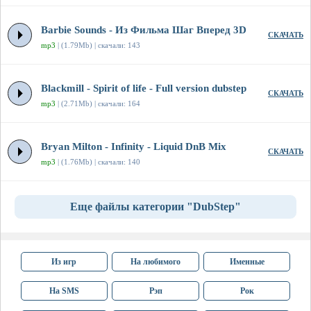
Barbie Sounds - Из Фильма Шаг Вперед 3D
СКАЧАТЬ
mp3
| (1.79Mb) | скачали: 143
Blackmill - Spirit of life - Full version dubstep
СКАЧАТЬ
mp3
| (2.71Mb) | скачали: 164
Bryan Milton - Infinity - Liquid DnB Mix
СКАЧАТЬ
mp3
| (1.76Mb) | скачали: 140
Еще файлы категории "DubStep"
Из игр
На любимого
Именные
На SMS
Рэп
Рок