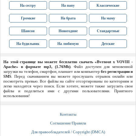
На сестру
На папу
Классические
Громкие
На брата
На маму
Шансон
Новогодние
Стандартные
На будильник
На любимую
Детские
На этой странице вы можете бесплатно скачать «Bvrnout x VOVIII -
Apache» в формате mp3, (1.76Mb)
. Файл доступен для мгновенной
загрузки на телефон, смартфон, планшет или компьютер
без регистрации и
SMS
. Перед скачиванием вы можете прослушать отрывок онлайн или
посмотреть превью. Все файлы на сайте отсортированы по категориям и
легко находятся через поиск. Если хотите, можете также загрузить свои
файлы и поделиться ими с другими пользователями. Приятного
использования!
Контакты
Соглашение/Правила
Для правообладателей / Copyright (DMCA)