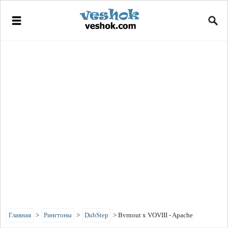
Главная
>
Рингтоны
>
DubStep
>
Bvrnout x VOVIII - Apache