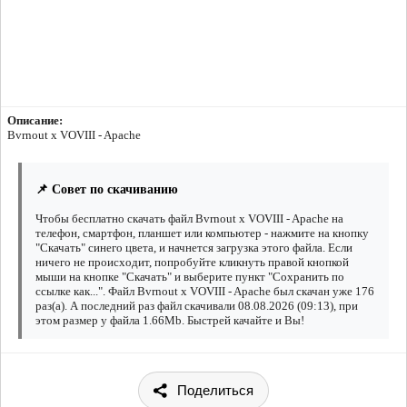
Описание:
Bvrnout x VOVIII - Apache
📌 Совет по скачиванию
Чтобы бесплатно скачать файл Bvrnout x VOVIII - Apache на
телефон, смартфон, планшет или компьютер - нажмите на кнопку
"Скачать" синего цвета, и начнется загрузка этого файла. Если
ничего не происходит, попробуйте кликнуть правой кнопкой
мыши на кнопке "Скачать" и выберите пункт "Сохранить по
ссылке как...". Файл Bvrnout x VOVIII - Apache был скачан уже 176
раз(а). А последний раз файл скачивали 08.08.2026 (09:13), при
этом размер у файла 1.66Mb. Быстрей качайте и Вы!
Поделиться