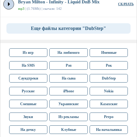
Bryan Milton - Infinity - Liquid DnB Mix
СКАЧАТЬ
mp3
| (1.76Mb) | скачали: 142
Еще файлы категории "DubStep"
Из игр
На любимого
Именные
На SMS
Рэп
Рок
Саундтреки
На сына
DubStep
Русские
iPhone
Nokia
Смешные
Украинские
Казахские
Звуки
Из рекламы
Ретро
На дочку
Клубные
На начальника