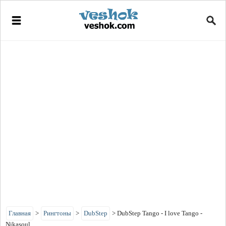
Главная
>
Рингтоны
>
DubStep
>
DubStep Tango - I love Tango -
Nikasoul