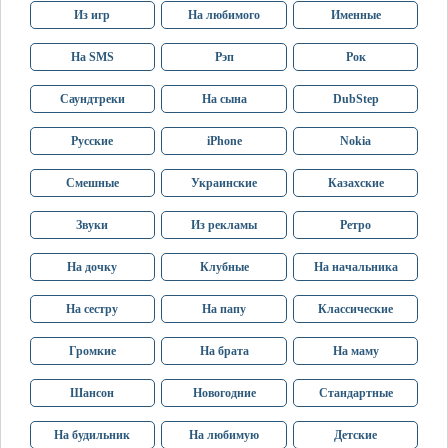
Из игр
На любимого
Именные
На SMS
Рэп
Рок
Саундтреки
На сына
DubStep
Русские
iPhone
Nokia
Смешные
Украинские
Казахские
Звуки
Из рекламы
Ретро
На дочку
Клубные
На начальника
На сестру
На папу
Классические
Громкие
На брата
На маму
Шансон
Новогодние
Стандартные
На будильник
На любимую
Детские