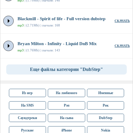
mp3
| (1.79Mb) | скачали: 148
Blackmill - Spirit of life - Full version dubstep
СКАЧАТЬ
mp3
| (2.71Mb) | скачали: 168
Bryan Milton - Infinity - Liquid DnB Mix
СКАЧАТЬ
mp3
| (1.76Mb) | скачали: 143
Еще файлы категории "DubStep"
Из игр
На любимого
Именные
На SMS
Рэп
Рок
Саундтреки
На сына
DubStep
Русские
iPhone
Nokia