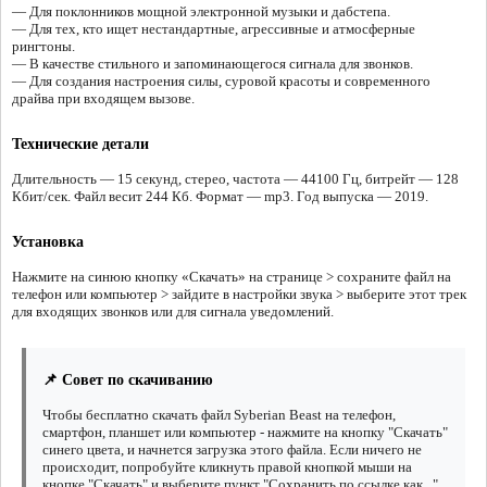
— Для поклонников мощной электронной музыки и дабстепа.
— Для тех, кто ищет нестандартные, агрессивные и атмосферные
рингтоны.
— В качестве стильного и запоминающегося сигнала для звонков.
— Для создания настроения силы, суровой красоты и современного
драйва при входящем вызове.
Технические детали
Длительность — 15 секунд, стерео, частота — 44100 Гц, битрейт — 128
Кбит/сек. Файл весит 244 Кб. Формат — mp3. Год выпуска — 2019.
Установка
Нажмите на синюю кнопку «Скачать» на странице > сохраните файл на
телефон или компьютер > зайдите в настройки звука > выберите этот трек
для входящих звонков или для сигнала уведомлений.
📌 Совет по скачиванию
Чтобы бесплатно скачать файл Syberian Beast на телефон,
смартфон, планшет или компьютер - нажмите на кнопку "Скачать"
синего цвета, и начнется загрузка этого файла. Если ничего не
происходит, попробуйте кликнуть правой кнопкой мыши на
кнопке "Скачать" и выберите пункт "Сохранить по ссылке как...".