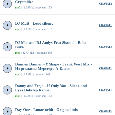
Crystallize
СКАЧАТЬ
mp3
| (1.39Mb) | скачали: 153
DJ Matt - Loud silence
СКАЧАТЬ
mp3
| (1.11Mb) | скачали: 157
DJ Mos and DJ Andys Feat Shantel - Buka
Buka
СКАЧАТЬ
mp3
| 827.44Kb | скачали: 165
Damien Damien - Y Shape - Frank West Mix -
Из рекламы Мерседес А-Класс
СКАЧАТЬ
mp3
| (1.1Mb) | скачали: 144
Danny and Freja - If Only You - Silcox and
Eyes Dubstep Remix
СКАЧАТЬ
mp3
| (1.22Mb) | скачали: 152
Day One - Lunar orbit - Original mix
СКАЧАТЬ