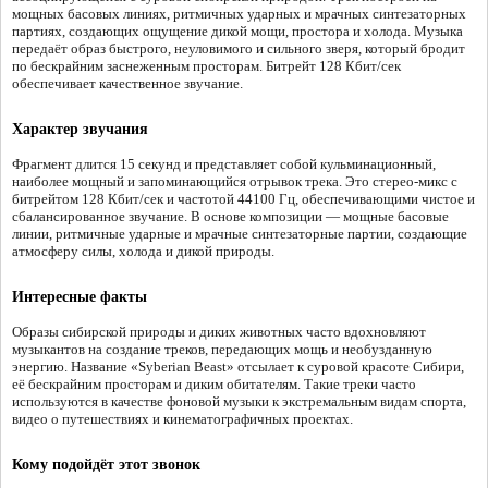
мощных басовых линиях, ритмичных ударных и мрачных синтезаторных
партиях, создающих ощущение дикой мощи, простора и холода. Музыка
передаёт образ быстрого, неуловимого и сильного зверя, который бродит
по бескрайним заснеженным просторам. Битрейт 128 Кбит/сек
обеспечивает качественное звучание.
Характер звучания
Фрагмент длится 15 секунд и представляет собой кульминационный,
наиболее мощный и запоминающийся отрывок трека. Это стерео-микс с
битрейтом 128 Кбит/сек и частотой 44100 Гц, обеспечивающими чистое и
сбалансированное звучание. В основе композиции — мощные басовые
линии, ритмичные ударные и мрачные синтезаторные партии, создающие
атмосферу силы, холода и дикой природы.
Интересные факты
Образы сибирской природы и диких животных часто вдохновляют
музыкантов на создание треков, передающих мощь и необузданную
энергию. Название «Syberian Beast» отсылает к суровой красоте Сибири,
её бескрайним просторам и диким обитателям. Такие треки часто
используются в качестве фоновой музыки к экстремальным видам спорта,
видео о путешествиях и кинематографичных проектах.
Кому подойдёт этот звонок