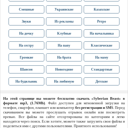
Смешные
Украинские
Казахские
Звуки
Из рекламы
Ретро
На дочку
Клубные
На начальника
На сестру
На папу
Классические
Громкие
На брата
На маму
Шансон
Новогодние
Стандартные
На будильник
На любимую
Детские
На этой странице вы можете бесплатно скачать «Syberian Beast» в
формате mp3, (1.76Mb)
. Файл доступен для мгновенной загрузки на
телефон, смартфон, планшет или компьютер
без регистрации и SMS
. Перед
скачиванием вы можете прослушать отрывок онлайн или посмотреть
превью. Все файлы на сайте отсортированы по категориям и легко
находятся через поиск. Если хотите, можете также загрузить свои файлы и
поделиться ими с другими пользователями. Приятного использования!