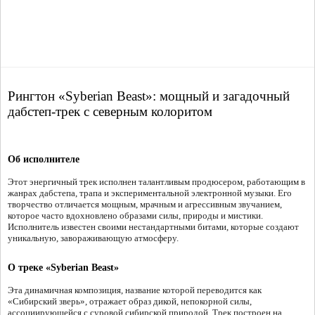
Рингтон «Syberian Beast»: мощный и загадочный
дабстеп-трек с северным колоритом
Об исполнителе
Этот энергичный трек исполнен талантливым продюсером, работающим в
жанрах дабстепа, трапа и экспериментальной электронной музыки. Его
творчество отличается мощным, мрачным и агрессивным звучанием,
которое часто вдохновлено образами силы, природы и мистики.
Исполнитель известен своими нестандартными битами, которые создают
уникальную, завораживающую атмосферу.
О треке «Syberian Beast»
Эта динамичная композиция, название которой переводится как
«Сибирский зверь», отражает образ дикой, непокорной силы,
ассоциирующейся с суровой сибирской природой. Трек построен на