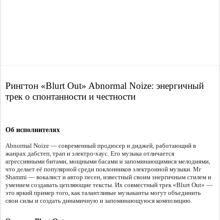
Рингтон «Blurt Out» Abnormal Noize: энергичный
трек о спонтанности и честности
Об исполнителях
Abnormal Noize — современный продюсер и диджей, работающий в
жанрах дабстеп, трап и электро-хаус. Его музыка отличается
агрессивными битами, мощными басами и запоминающимися мелодиями,
что делает её популярной среди поклонников электронной музыки. Mr
Shammi — вокалист и автор песен, известный своим энергичным стилем и
умением создавать цепляющие тексты. Их совместный трек «Blurt Out» —
это яркий пример того, как талантливые музыканты могут объединить
свои силы и создать динамичную и запоминающуюся композицию.