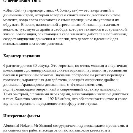
О песне «Blurt Out»
«Blurt Out» (в переводе с англ. «Сболтнуть») — это энергичный и
динамичный трек, который говорит о спонтанности, честности и том
моменте, когда слова срываются с языка прежде, чем мы успеваем их
обдумать. В песне, наполненной агрессивными битами и ритмичным
вокалом, чувствуется драйв и свобода, которые так важны в современной
жизни. Композиция, сочетающая в себе элементы дабстепа и поп-музыки,
создаёт ощущение движения и энергии, что делает её идеальной для
использования в качестве рингтона.
Характер звучания
Фрагмент длится 30 секунд. Это короткая, но очень мощная и энергичная
композиция с доминирующими синтезаторными партиями, агрессивными
басами и ритмичным вокалом. Звучание построено на резких перепадах
громкости, характерных для дабстепа, и создаёт ощущение драйва и
динамики. Аранжировка динамичная, с чёткими акцентами,
подчёркивающими энергичный и современный характер композиции.
Темп быстрый, с плавными переходами, вызывающими желание двигаться
в такт. Качество записи — 192 Кбит/сек, что обеспечивает чистое и яркое
звучание, идеально передающее атмосферу этого трека.
Интересные факты
Abnormal Noize и Mr Shammi сотрудничали над несколькими проектами, и
их совместные работы всегда отличаются высоким качеством и