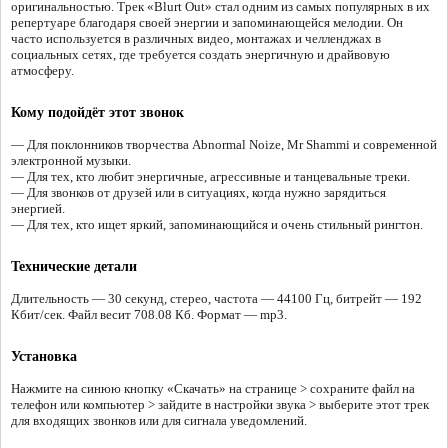
оригинальностью. Трек «Blurt Out» стал одним из самых популярных в их
репертуаре благодаря своей энергии и запоминающейся мелодии. Он
часто используется в различных видео, монтажах и челленджах в
социальных сетях, где требуется создать энергичную и драйвовую
атмосферу.
Кому подойдёт этот звонок
— Для поклонников творчества Abnormal Noize, Mr Shammi и современной
электронной музыки.
— Для тех, кто любит энергичные, агрессивные и танцевальные треки.
— Для звонков от друзей или в ситуациях, когда нужно зарядиться
энергией.
— Для тех, кто ищет яркий, запоминающийся и очень стильный рингтон.
Технические детали
Длительность — 30 секунд, стерео, частота — 44100 Гц, битрейт — 192
Кбит/сек. Файл весит 708.08 Кб. Формат — mp3.
Установка
Нажмите на синюю кнопку «Скачать» на странице > сохраните файл на
телефон или компьютер > зайдите в настройки звука > выберите этот трек
для входящих звонков или для сигнала уведомлений.