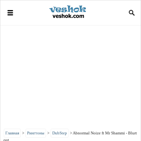
Главная
>
Рингтоны
>
DubStep
>
Abnormal Noize ft Mr Shammi - Blurt
out