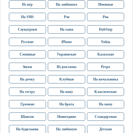
Из игр
На любимого
Именные
На SMS
Рэп
Рок
Саундтреки
На сына
DubStep
Русские
iPhone
Nokia
Смешные
Украинские
Казахские
Звуки
Из рекламы
Ретро
На дочку
Клубные
На начальника
На сестру
На папу
Классические
Громкие
На брата
На маму
Шансон
Новогодние
Стандартные
На будильник
На любимую
Детские