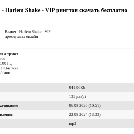
 - Harlem Shake - VIP рингтон скачать бесплатно
Baauer - Harlem Shake - VIP
прослушать онлайн
я о трэке:
reo
4100 Гц
2 Кбит/сек.
40 мин
941.96Kb
135 раз(а)
качивание:
06.08.2026 (10:51)
вления:
22.08.2024 (13:33)
mp3