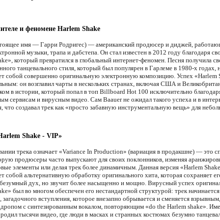
ителе и феномене Harlem Shake
стоящее имя — Гарри Родригес) — американский продюсер и диджей, работаю
тронной музыки, трапа и дабстепа. Он стал известен в 2012 году благодаря св
ake», который превратился в глобальный интернет-феномен. Песня получила св
ного танцевального стиля, который был популярен в Гарлеме в 1980-х годах, 
ет собой совершенно оригинальную электронную композицию. Успех «Harlem 
ьным: он возглавил чарты в нескольких странах, включая США и Великобритан
ком в истории, который попал в топ Billboard Hot 100 исключительно благодар
ым сервисам и вирусным видео. Сам Baauer не ожидал такого успеха и в инте
я, что создавал трек как «просто забавную инструментальную вещь» для небо
Harlem Shake - VIP»
вании трека означает «Variance In Production» (вариация в продакшне) — это с
торую продюсеры часто выпускают для своих поклонников, изменяя аранжиров
овые элементы или делая трек более динамичным. Данная версия «Harlem Shak
ет собой альтернативную обработку оригинального хита, которая сохраняет ег
 безумный дух, но звучит более насыщенно и мощно. Вирусный успех оригина
ake» был во многом обеспечен его нестандартной структурой: трек начинается
, загадочного вступления, которое внезапно обрывается и сменяется взрывным
дропом с синтезированным вокалом, повторяющим «do the Harlem shake». Име
ородил тысячи видео, где люди в масках и странных костюмах безумно танцевал