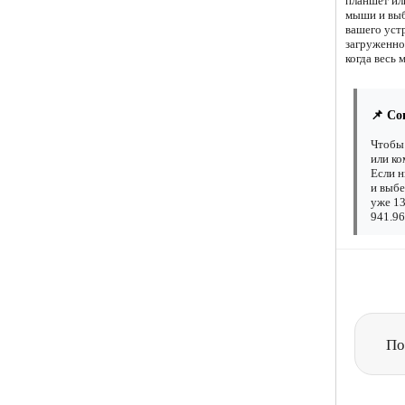
планшет ил
мыши и выб
вашего уст
загруженно
когда весь 
📌 Со
Чтобы 
или ко
Если н
и выбе
уже 13
941.96
По