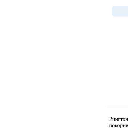
Рингтон
покори