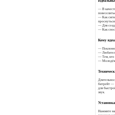
Идеальные
— В качеств
повеселитьс
— Как сигн
проснуться 
— Для созд
— Как спос
Кому идеа
— Поклонни
— Любителя
— Тем, кто 
— Молодёжи
Техническ
Длительнос
битрейт — 
для быстро
звук.
Установка
Нажмите на