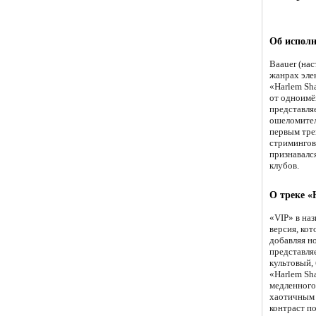
Об исполн
Baauer (на
жанрах элек
«Harlem Sh
от одноимён
представля
ошеломител
первым тре
стримингов
признавалс
клубов.
О треке «
«VIP» в наз
версия, ко
добавляя н
представля
культовый,
«Harlem Sh
медленного
хаотичным 
контраст п