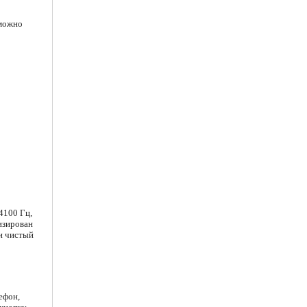
 можно
о
4100 Гц,
изирован
и чистый
ефон,