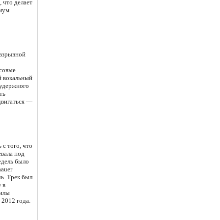
, что делает
имум
 взрывной
совые
й вокальный
зудержного
ть
двигаться —
с того, что
евала под
едель было
aauer
чь. Трек был
 в
силы
 2012 года.