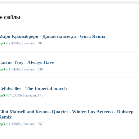
е файлы
Мари Краймбрери - Давай навсегда - Gura Remix
mp3
| (2.43Mb) | скачали: 181
Castor Troy - Always Have
mp3
| (1.04Mb) | скачали: 130
Celldweller - The Imperial march
mp3
| 871.35Kb | скачали: 145
Clint Mansell and Kronos Quartet - Winter Lux Aeterna - Dubstep
Remix
mp3
| (1.44Mb) | скачали: 152