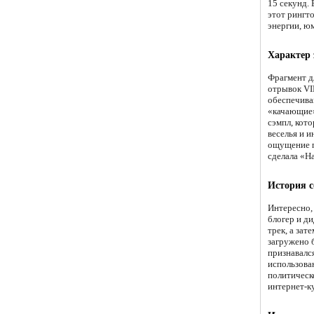
15 секунд. 
этот рингт
энергии, ю
Характер 
Фрагмент д
отрывок VI
обеспечива
«качающие»
сэмпл, кот
веселья и 
ощущение п
сделала «H
История с
Интересно,
блогер и ди
трек, а зат
загружено 
признавался
использова
политическ
интернет-к