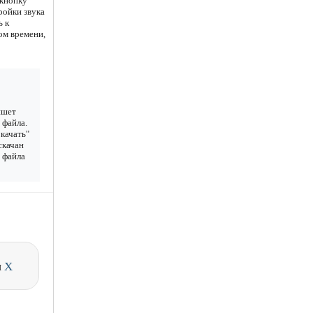
 кнопку
ройки звука
ь к
ом времени,
ншет
 файла.
качать"
скачан
у файла
и
X