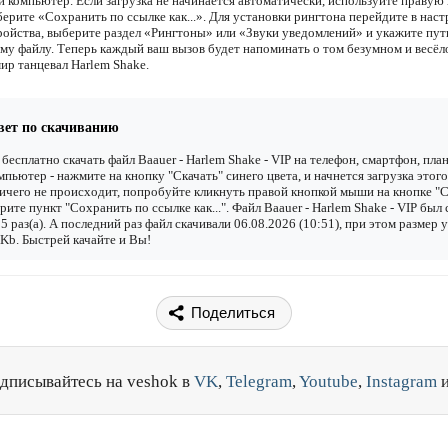
и компьютер. Если загрузка не начинается автоматически, используйте правую
ерите «Сохранить по ссылке как...». Для установки рингтона перейдите в наст
ройства, выберите раздел «Рингтоны» или «Звуки уведомлений» и укажите пут
му файлу. Теперь каждый ваш вызов будет напоминать о том безумном и весёл
мир танцевал Harlem Shake.
вет по скачиванию
бесплатно скачать файл Baauer - Harlem Shake - VIP на телефон, смартфон, пла
мпьютер - нажмите на кнопку "Скачать" синего цвета, и начнется загрузка этого
ичего не происходит, попробуйте кликнуть правой кнопкой мыши на кнопке "С
рите пункт "Сохранить по ссылке как...". Файл Baauer - Harlem Shake - VIP был 
5 раз(а). А последний раз файл скачивали 06.08.2026 (10:51), при этом размер 
Kb. Быстрей качайте и Вы!
Поделиться
дписывайтесь на veshok в
VK
,
Telegram
,
Youtube
,
Instagram