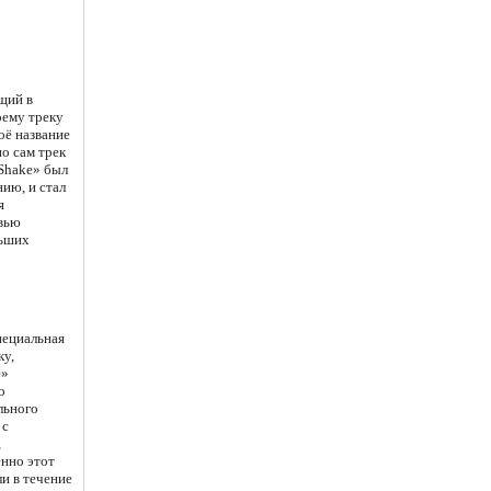
щий в
оему треку
оё название
но сам трек
Shake» был
ию, и стал
я
рвью
льших
пециальная
ку,
e»
о
льного
 с
,
нно этот
и в течение