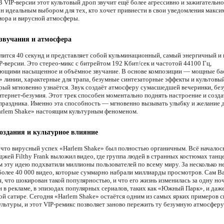
В VIP-версии этот культовый дроп звучит ещё более агрессивно и зажигательно
он идеальным выбором для тех, кто хочет привнести в свои уведомления макс
мора и вирусной атмосферы.
звучания и атмосфера
лится 40 секунд и представляет собой кульминационный, самый энергичный и
P-версии. Это стерео-микс с битрейтом 192 Кбит/сек и частотой 44100 Гц,
ющими насыщенное и объёмное звучание. В основе композиции — мощные ба
 линии, характерные для трапа, безумные синтезаторные эффекты и культовы
орый мгновенно узнаётся. Звук создаёт атмосферу сумасшедшей вечеринки, бе
интернет-безумия. Этот трек способен моментально поднять настроение и созда
раздника. Именно эта способность — мгновенно вызывать улыбку и желание 
arlem Shake» настоящим культурным феноменом.
оздания и культурное влияние
 что вирусный успех «Harlem Shake» был полностью органичным. Всё началось 
джей Filthy Frank выложил видео, где группа людей в странных костюмах танц
ем эту идею подхватили миллионы пользователей по всему миру. За несколько н
более 40 000 видео, которые суммарно набрали миллиарды просмотров. Сам B
, что шокирован такой популярностью, и что его жизнь изменилась за одну но
н в рекламе, в эпизодах популярных сериалов, таких как «Южный Парк», и даже
ой сатире. Сегодня «Harlem Shake» остаётся одним из самых ярких примеров 
ультуры, и этот VIP-ремикс позволяет заново пережить ту безумную атмосферу