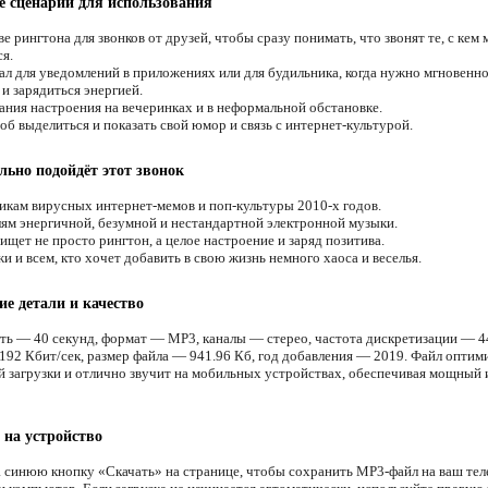
 сценарии для использования
е рингтона для звонков от друзей, чтобы сразу понимать, что звонят те, с кем
я.
ал для уведомлений в приложениях или для будильника, когда нужно мгновенн
и зарядиться энергией.
ания настроения на вечеринках и в неформальной обстановке.
об выделиться и показать свой юмор и связь с интернет-культурой.
льно подойдёт этот звонок
кам вирусных интернет-мемов и поп-культуры 2010-х годов.
м энергичной, безумной и нестандартной электронной музыки.
ищет не просто рингтон, а целое настроение и заряд позитива.
 и всем, кто хочет добавить в свою жизнь немного хаоса и веселья.
ие детали и качество
ть — 40 секунд, формат — MP3, каналы — стерео, частота дискретизации — 4
192 Кбит/сек, размер файла — 941.96 Кб, год добавления — 2019. Файл оптим
й загрузки и отлично звучит на мобильных устройствах, обеспечивая мощный 
 на устройство
 синюю кнопку «Скачать» на странице, чтобы сохранить MP3-файл на ваш тел