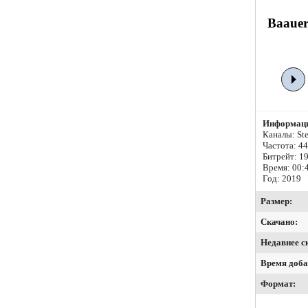
Baauer
Информаци
Каналы: Ste
Частота: 4
Битрейт:
19
Время: 00:
Год: 2019
Размер:
Скачано:
Недавнее с
Время доба
Формат: