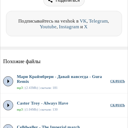
Поделиться
Подписывайтесь на veshok в
VK
,
Telegram
,
Youtube
,
Instagram
и
X
Похожие файлы
Мари Краймбрери - Давай навсегда - Gura
Remix
СКАЧАТЬ
mp3
| (2.43Mb) | скачали: 181
Castor Troy - Always Have
СКАЧАТЬ
mp3
| (1.04Mb) | скачали: 130
Celldweller - The Imperial march