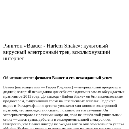
Рингтон «Baauer - Harlem Shake»: культовый
вирусный электронный трек, всколыхнувший
интернет
Об исполнителе: феномен Baauer и его неожиданный успех
Baauer (настоящее имя — Гарри Родригес) — американский продюсер и
диджей, который неожиданно для себя стал одним из самых обсуждаемых
музыкантов 2013 года. До выхода «Harlem Shake» он был малоизвестным
продюсером, выпускавшим треки на независимых лейблах. Родригес
вырос в Филадельфии и с детства увлекался хип-хопом и электронной
музыкой, что впоследствии сильно повлияло на его звучание. Он
экспериментировал с разными жанрами, пока не нашёл свой уникальный
стиль — смесь трапа, дабстепа и экспериментальной электроники.
Интересно, что Baauer никогда не ожидал такого ошеломительного успеха
«Harlem Shake» и в интервью признавался, что изначально создавал трек