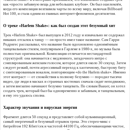
как «просто забавную вещь для небольших клубов». Он был ошеломлён,
когда его композиция возглавила чарты по всему миру, включая Billboard
Hot 100, и стала одним из главных интернет-феноменов десятилетия.
О треке «Harlem Shake»: как был создан этот безумный хит
Трек «Harlem Shake» был выпущен в 2012 году и изначально не содержал
никаких отсылок к танцу — он просто имел такое название. Сам Гарри
Родригес рассказывал, что название было вдохновлено одноимённым
танцевальным стилем, популярным в Гарлеме в 1980-х, но музыка была
полностью оригинальной. Композиция отличается нестандартной
структурой: она начинается с медленного, загадочного интро с
сэмплированным женским голосом, которое длится около 30 секунд. Затем
следует резкий, почти агрессивный переход к хаотичному, быстрому биту
с синтезированным вокалом, повторяющим «do the Harlem shake». Именно
этот контраст — от спокойствия к полному безумию — породил тысячи
видео, где люди в масках и странных костюмах сначала сидят неподвижно,
а затем внезапно начинают безумно танцевать. По словам Baauer, он хотел
создать трек, который был бы одновременно и забавным, и танцевальным,
и ему это удалось сполна.
Характер звучания и вирусная энергия
Фрагмент длится 50 секунд и представляет собой кульминационный,
самый энергичный и безумный отрывок трека. Это стерео-микс с
битрейтом 192 Кбит/сек и частотой 44100 Гц, обеспечивающими чистое,