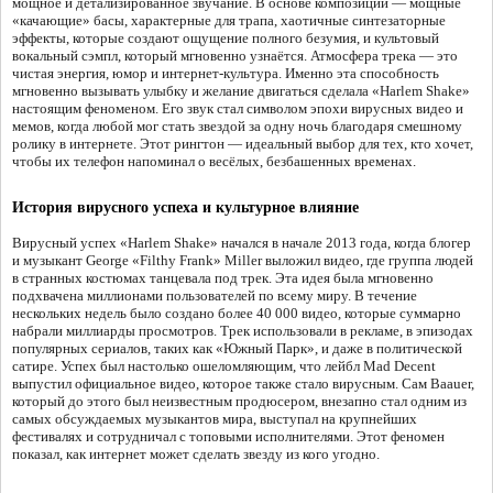
мощное и детализированное звучание. В основе композиции — мощные
«качающие» басы, характерные для трапа, хаотичные синтезаторные
эффекты, которые создают ощущение полного безумия, и культовый
вокальный сэмпл, который мгновенно узнаётся. Атмосфера трека — это
чистая энергия, юмор и интернет-культура. Именно эта способность
мгновенно вызывать улыбку и желание двигаться сделала «Harlem Shake»
настоящим феноменом. Его звук стал символом эпохи вирусных видео и
мемов, когда любой мог стать звездой за одну ночь благодаря смешному
ролику в интернете. Этот рингтон — идеальный выбор для тех, кто хочет,
чтобы их телефон напоминал о весёлых, безбашенных временах.
История вирусного успеха и культурное влияние
Вирусный успех «Harlem Shake» начался в начале 2013 года, когда блогер
и музыкант George «Filthy Frank» Miller выложил видео, где группа людей
в странных костюмах танцевала под трек. Эта идея была мгновенно
подхвачена миллионами пользователей по всему миру. В течение
нескольких недель было создано более 40 000 видео, которые суммарно
набрали миллиарды просмотров. Трек использовали в рекламе, в эпизодах
популярных сериалов, таких как «Южный Парк», и даже в политической
сатире. Успех был настолько ошеломляющим, что лейбл Mad Decent
выпустил официальное видео, которое также стало вирусным. Сам Baauer,
который до этого был неизвестным продюсером, внезапно стал одним из
самых обсуждаемых музыкантов мира, выступал на крупнейших
фестивалях и сотрудничал с топовыми исполнителями. Этот феномен
показал, как интернет может сделать звезду из кого угодно.