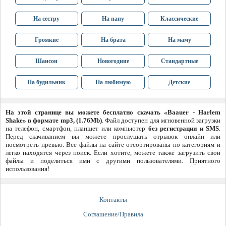
На сестру
На папу
Классические
Громкие
На брата
На маму
Шансон
Новогодние
Стандартные
На будильник
На любимую
Детские
На этой странице вы можете бесплатно скачать «Baauer - Harlem
Shake» в формате mp3, (1.76Mb)
. Файл доступен для мгновенной загрузки
на телефон, смартфон, планшет или компьютер
без регистрации и SMS
.
Перед скачиванием вы можете прослушать отрывок онлайн или
посмотреть превью. Все файлы на сайте отсортированы по категориям и
легко находятся через поиск. Если хотите, можете также загрузить свои
файлы и поделиться ими с другими пользователями. Приятного
использования!
Контакты
Соглашение/Правила