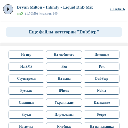
Bryan Milton - Infinity - Liquid DnB Mix
СКАЧАТЬ
mp3
| (1.76Mb) | скачали: 140
Еще файлы категории "DubStep"
Из игр
На любимого
Именные
На SMS
Рэп
Рок
Саундтреки
На сына
DubStep
Русские
iPhone
Nokia
Смешные
Украинские
Казахские
Звуки
Из рекламы
Ретро
На дочку
Клубные
На начальника