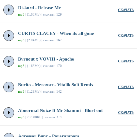
Diskord - Release Me
СКАЧАТЬ
mp3
| (1.63Mb) | скачали: 129
CURTIS CLACEY - When its all gone
СКАЧАТЬ
mp3
| (2.04Mb) | скачали: 167
Bvrnout x VOVIII - Apache
СКАЧАТЬ
mp3
| (1.66Mb) | скачали: 170
Burito - Мегахит - Vitalik Solt Remix
СКАЧАТЬ
mp3
| (1.29Mb) | скачали: 142
Abnormal Noize ft Mr Shammi - Blurt out
СКАЧАТЬ
mp3
| 708.08Kb | скачали: 189
Agressor Bunx - Pararampam