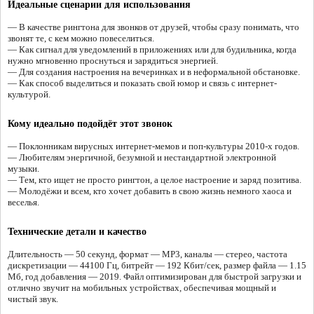
Идеальные сценарии для использования
— В качестве рингтона для звонков от друзей, чтобы сразу понимать, что
звонят те, с кем можно повеселиться.
— Как сигнал для уведомлений в приложениях или для будильника, когда
нужно мгновенно проснуться и зарядиться энергией.
— Для создания настроения на вечеринках и в неформальной обстановке.
— Как способ выделиться и показать свой юмор и связь с интернет-
культурой.
Кому идеально подойдёт этот звонок
— Поклонникам вирусных интернет-мемов и поп-культуры 2010-х годов.
— Любителям энергичной, безумной и нестандартной электронной
музыки.
— Тем, кто ищет не просто рингтон, а целое настроение и заряд позитива.
— Молодёжи и всем, кто хочет добавить в свою жизнь немного хаоса и
веселья.
Технические детали и качество
Длительность — 50 секунд, формат — MP3, каналы — стерео, частота
дискретизации — 44100 Гц, битрейт — 192 Кбит/сек, размер файла — 1.15
Мб, год добавления — 2019. Файл оптимизирован для быстрой загрузки и
отлично звучит на мобильных устройствах, обеспечивая мощный и
чистый звук.