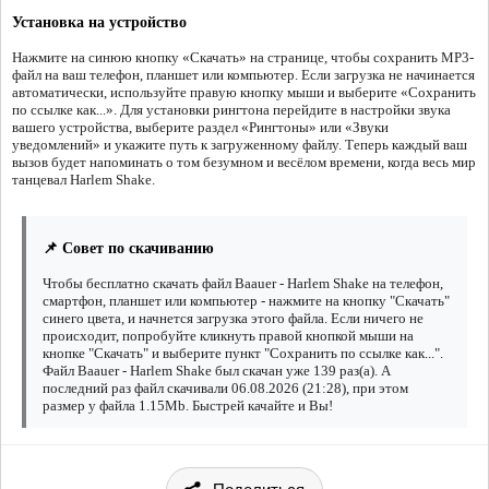
Установка на устройство
Нажмите на синюю кнопку «Скачать» на странице, чтобы сохранить MP3-
файл на ваш телефон, планшет или компьютер. Если загрузка не начинается
автоматически, используйте правую кнопку мыши и выберите «Сохранить
по ссылке как...». Для установки рингтона перейдите в настройки звука
вашего устройства, выберите раздел «Рингтоны» или «Звуки
уведомлений» и укажите путь к загруженному файлу. Теперь каждый ваш
вызов будет напоминать о том безумном и весёлом времени, когда весь мир
танцевал Harlem Shake.
📌 Совет по скачиванию
Чтобы бесплатно скачать файл Baauer - Harlem Shake на телефон,
смартфон, планшет или компьютер - нажмите на кнопку "Скачать"
синего цвета, и начнется загрузка этого файла. Если ничего не
происходит, попробуйте кликнуть правой кнопкой мыши на
кнопке "Скачать" и выберите пункт "Сохранить по ссылке как...".
Файл Baauer - Harlem Shake был скачан уже 139 раз(а). А
последний раз файл скачивали 06.08.2026 (21:28), при этом
размер у файла 1.15Mb. Быстрей качайте и Вы!