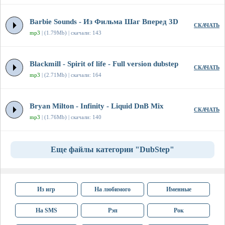
Barbie Sounds - Из Фильма Шаг Вперед 3D
СКАЧАТЬ
mp3
| (1.79Mb) | скачали: 143
Blackmill - Spirit of life - Full version dubstep
СКАЧАТЬ
mp3
| (2.71Mb) | скачали: 164
Bryan Milton - Infinity - Liquid DnB Mix
СКАЧАТЬ
mp3
| (1.76Mb) | скачали: 140
Еще файлы категории "DubStep"
Из игр
На любимого
Именные
На SMS
Рэп
Рок