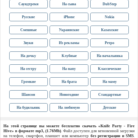
Саундтреки
На сына
DubStep
Русские
iPhone
Nokia
Смешные
Украинские
Казахские
Звуки
Из рекламы
Ретро
На дочку
Клубные
На начальника
На сестру
На папу
Классические
Громкие
На брата
На маму
Шансон
Новогодние
Стандартные
На будильник
На любимую
Детские
На этой странице вы можете бесплатно скачать «Knife Party - Fire
Hive» в формате mp3, (1.76Mb)
. Файл доступен для мгновенной загрузки
на телефон, смартфон, планшет или компьютер
без регистрации и SMS
.