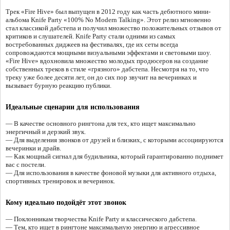
Трек «Fire Hive» был выпущен в 2012 году как часть дебютного мини-
альбома Knife Party «100% No Modern Talking». Этот релиз мгновенно
стал классикой дабстепа и получил множество положительных отзывов от
критиков и слушателей. Knife Party стали одними из самых
востребованных диджеев на фестивалях, где их сеты всегда
сопровождаются мощными визуальными эффектами и световыми шоу.
«Fire Hive» вдохновила множество молодых продюсеров на создание
собственных треков в стиле «грязного» дабстепа. Несмотря на то, что
треку уже более десяти лет, он до сих пор звучит на вечеринках и
вызывает бурную реакцию публики.
Идеальные сценарии для использования
— В качестве основного рингтона для тех, кто ищет максимально
энергичный и дерзкий звук.
— Для выделения звонков от друзей и близких, с которыми ассоциируются
вечеринки и драйв.
— Как мощный сигнал для будильника, который гарантированно поднимет
вас с постели.
— Для использования в качестве фоновой музыки для активного отдыха,
спортивных тренировок и вечеринок.
Кому идеально подойдёт этот звонок
— Поклонникам творчества Knife Party и классического дабстепа.
— Тем, кто ищет в рингтоне максимальную энергию и агрессивное