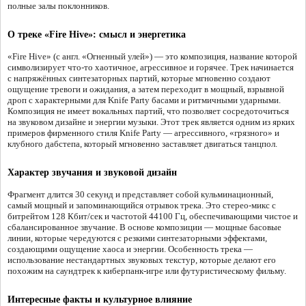
полные залы поклонников.
О треке «Fire Hive»: смысл и энергетика
«Fire Hive» (с англ. «Огненный улей») — это композиция, название которой
символизирует что-то хаотичное, агрессивное и горячее. Трек начинается
с напряжённых синтезаторных партий, которые мгновенно создают
ощущение тревоги и ожидания, а затем переходит в мощный, взрывной
дроп с характерными для Knife Party басами и ритмичными ударными.
Композиция не имеет вокальных партий, что позволяет сосредоточиться
на звуковом дизайне и энергии музыки. Этот трек является одним из ярких
примеров фирменного стиля Knife Party — агрессивного, «грязного» и
клубного дабстепа, который мгновенно заставляет двигаться танцпол.
Характер звучания и звуковой дизайн
Фрагмент длится 30 секунд и представляет собой кульминационный,
самый мощный и запоминающийся отрывок трека. Это стерео-микс с
битрейтом 128 Кбит/сек и частотой 44100 Гц, обеспечивающими чистое и
сбалансированное звучание. В основе композиции — мощные басовые
линии, которые чередуются с резкими синтезаторными эффектами,
создающими ощущение хаоса и энергии. Особенность трека —
использование нестандартных звуковых текстур, которые делают его
похожим на саундтрек к киберпанк-игре или футуристическому фильму.
Интересные факты и культурное влияние