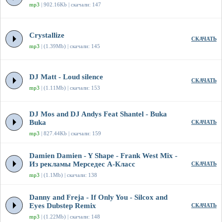
mp3
| 902.16Kb | скачали: 147
Crystallize
СКАЧАТЬ
mp3
| (1.39Mb) | скачали: 145
DJ Matt - Loud silence
СКАЧАТЬ
mp3
| (1.11Mb) | скачали: 153
DJ Mos and DJ Andys Feat Shantel - Buka
Buka
СКАЧАТЬ
mp3
| 827.44Kb | скачали: 159
Damien Damien - Y Shape - Frank West Mix -
Из рекламы Мерседес А-Класс
СКАЧАТЬ
mp3
| (1.1Mb) | скачали: 138
Danny and Freja - If Only You - Silcox and
Eyes Dubstep Remix
СКАЧАТЬ
mp3
| (1.22Mb) | скачали: 148