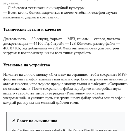
звучание.
— Любителям фестивальной и клубной культуры.
— Всем, кто не боится выделяться и хочет, чтобы их телефон звучал
максимально дерзко и современно.
Технические детали и качество
Длительность — 30 секунд, формат — MP3, каналы — стерео, частота
дискретизации — 44100 Гц, битрейт — 128 Кбит/сек, размер файла —
466.87 Кб, год добавления — 2019. Файл оптимизирован для быстрой
загрузки и воспроизведения на всех типах устройств.
Установка на устройство
Нажмите на синюю кнопку «Скачать» на странице, чтобы сохранить MP3-
файл на ваш телефон, планшет или компьютер. Если загрузка не начинается
автоматически, используйте правую кнопку мыши и выберите «Сохранить
по ссылке как...». После сохранения файла перейдите в настройки звука
вашего устройства, выберите раздел «Рингтоны» или «Звуки
уведомлений» и укажите путь к загруженному файлу, чтобы ваш телефон
каждый раз звучал как мощный дабстеп-гимн.
📌 Совет по скачиванию
Чтобы бесплатно скачать файл Knife Party - Fire Hive на телефон,