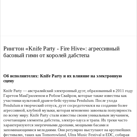
Рингтон «Knife Party - Fire Hive»: агрессивный
басовый гимн от королей дабстепа
Об исполнителях: Knife Party и их влияние на электронную
сцену
Knife Party — австралийский электронный дуэт, образованный в 2011 году
Гаретом МакГрилленом и Робом Свайром, которые также известны как
участники культовой драм-н-бейс-группы Pendulum. После ухода
Pendulum в творческий отпуск, дуэт сосредоточился на создании более
агрессивной, клубной музыки, которая мгновенно завоевала популярность
по всему миру. Knife Party стали известны своим уникальным звучанием,
сочетающим элементы дабстепа, электро-хауса и трапа. Их треки часто
характеризуются энергичными дропами, мощными басами и
запоминающимися мелодиями. Они регулярно выступают на крупнейших
фестивалях, таких как Tomorrowland, Ultra Music Festival и EDC, собирая