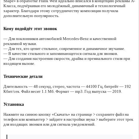
Shape» в обработке Frank West идеально вписался в концепцию рекламы A-
Класса, подчёркивая его молодёжный, динамичный и технологичный
характер. Благодаря этому сотрудничеству композиция получила
дополнительную популярность.
Кому подойдёт этот звонок
— Для поклонников автомобилей Mercedes-Benz и качественной
рекламной музыки.
— Для тех, кто ценит стильное, современное и динамичное звучание.
— В качестве стильного и запоминающегося сигнала для звонков.
— Для создания настроения скорости, драйва и премиального стиля при
входящем вызове.
Технические детали
Длительность — 48 секунд, стерео, частота — 44100 Гц, битрейт — 192
Кбит/сек. Файл весит 1.1 Мб. Формат — mp3. Год выпуска — 2019.
Установка
Нажмите на синюю кнопку «Скачать» на странице > сохраните файл на
телефон или компьютер > зайдите в настройки звука > выберите этот трек
для входящих звонков или для сигнала уведомлений.