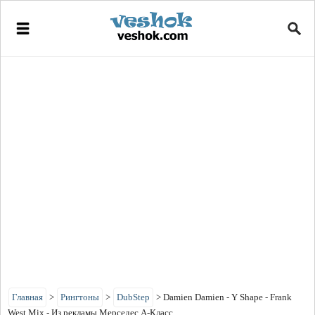
Главная
>
Рингтоны
>
DubStep
>
Damien Damien - Y Shape - Frank
West Mix - Из рекламы Мерседес А-Класс