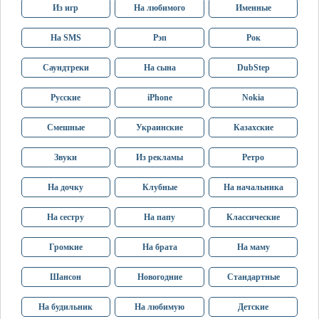
Из игр
На любимого
Именные
На SMS
Рэп
Рок
Саундтреки
На сына
DubStep
Русские
iPhone
Nokia
Смешные
Украинские
Казахские
Звуки
Из рекламы
Ретро
На дочку
Клубные
На начальника
На сестру
На папу
Классические
Громкие
На брата
На маму
Шансон
Новогодние
Стандартные
На будильник
На любимую
Детские