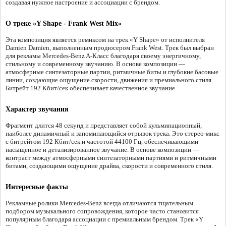
создавая нужное настроение и ассоциации с брендом.
О треке «Y Shape - Frank West Mix»
Эта композиция является ремиксом на трек «Y Shape» от исполнителя
Damien Damien, выполненным продюсером Frank West. Трек был выбран
для рекламы Mercedes-Benz A-Класс благодаря своему энергичному,
стильному и современному звучанию. В основе композиции —
атмосферные синтезаторные партии, ритмичные биты и глубокие басовые
линии, создающие ощущение скорости, движения и премиального стиля.
Битрейт 192 Кбит/сек обеспечивает качественное звучание.
Характер звучания
Фрагмент длится 48 секунд и представляет собой кульминационный,
наиболее динамичный и запоминающийся отрывок трека. Это стерео-микс
с битрейтом 192 Кбит/сек и частотой 44100 Гц, обеспечивающими
насыщенное и детализированное звучание. В основе композиции —
контраст между атмосферными синтезаторными партиями и ритмичными
битами, создающими ощущение драйва, скорости и современного стиля.
Интересные факты
Рекламные ролики Mercedes-Benz всегда отличаются тщательным
подбором музыкального сопровождения, которое часто становится
популярным благодаря ассоциации с премиальным брендом. Трек «Y