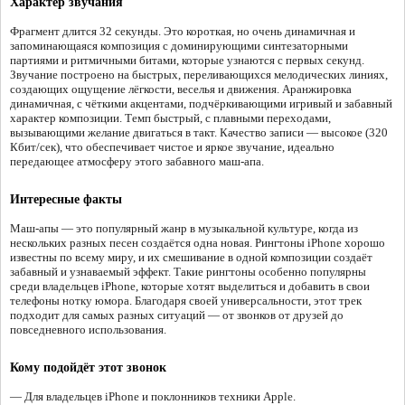
Характер звучания
Фрагмент длится 32 секунды. Это короткая, но очень динамичная и
запоминающаяся композиция с доминирующими синтезаторными
партиями и ритмичными битами, которые узнаются с первых секунд.
Звучание построено на быстрых, переливающихся мелодических линиях,
создающих ощущение лёгкости, веселья и движения. Аранжировка
динамичная, с чёткими акцентами, подчёркивающими игривый и забавный
характер композиции. Темп быстрый, с плавными переходами,
вызывающими желание двигаться в такт. Качество записи — высокое (320
Кбит/сек), что обеспечивает чистое и яркое звучание, идеально
передающее атмосферу этого забавного маш-апа.
Интересные факты
Маш-апы — это популярный жанр в музыкальной культуре, когда из
нескольких разных песен создаётся одна новая. Рингтоны iPhone хорошо
известны по всему миру, и их смешивание в одной композиции создаёт
забавный и узнаваемый эффект. Такие рингтоны особенно популярны
среди владельцев iPhone, которые хотят выделиться и добавить в свои
телефоны нотку юмора. Благодаря своей универсальности, этот трек
подходит для самых разных ситуаций — от звонков от друзей до
повседневного использования.
Кому подойдёт этот звонок
— Для владельцев iPhone и поклонников техники Apple.