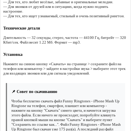
— Для тех, кто любит весёлые, забавные и оригинальные мелодии.
— Для звонков от друзей или в ситуациях, когда нужно поднять
настроение.
— Для тех, кто ищет узнаваемый, стильный и очень позитивный рингтон.
Технические детали
Длительность — 32 секунды, стерео, частота — 44100 Гц, битрейт — 320
Кбит/сек. Файл весит 1.22 Мб. Формат — mp3.
Установка
Нажмите на синюю кнопку «Скачать» на странице > сохраните файл на
телефон или компьютер > зайдите в настройки звука > выберите этот трек
для входящих звонков или для сигнала уведомлений.
📌 Совет по скачиванию
Чтобы бесплатно скачать файл Funny Ringtones - iPhone Mash Up
Ringtone на телефон, смартфон, планшет или компьютер -
нажмите на кнопку "Скачать" синего цвета, и начнется загрузка
этого файла. Если ничего не происходит, попробуйте кликнуть
правой кнопкой мыши на кнопке "Скачать" и выберите пункт
"Сохранить по ссылке как...". Файл Funny Ringtones - iPhone Mash
Up Ringtone был скачан уже 175 раз(а). А последний раз файл