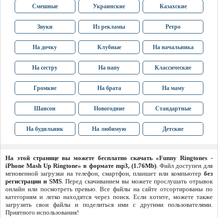
Смешные
Украинские
Казахские
Звуки
Из рекламы
Ретро
На дочку
Клубные
На начальника
На сестру
На папу
Классические
Громкие
На брата
На маму
Шансон
Новогодние
Стандартные
На будильник
На любимую
Детские
На этой странице вы можете бесплатно скачать «Funny Ringtones -
iPhone Mash Up Ringtone» в формате mp3, (1.76Mb)
. Файл доступен для
мгновенной загрузки на телефон, смартфон, планшет или компьютер
без
регистрации и SMS
. Перед скачиванием вы можете прослушать отрывок
онлайн или посмотреть превью. Все файлы на сайте отсортированы по
категориям и легко находятся через поиск. Если хотите, можете также
загрузить свои файлы и поделиться ими с другими пользователями.
Приятного использования!