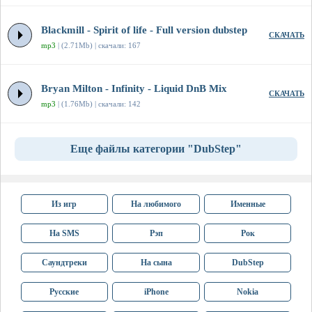
Blackmill - Spirit of life - Full version dubstep
СКАЧАТЬ
mp3
| (2.71Mb) | скачали: 167
Bryan Milton - Infinity - Liquid DnB Mix
СКАЧАТЬ
mp3
| (1.76Mb) | скачали: 142
Еще файлы категории "DubStep"
Из игр
На любимого
Именные
На SMS
Рэп
Рок
Саундтреки
На сына
DubStep
Русские
iPhone
Nokia