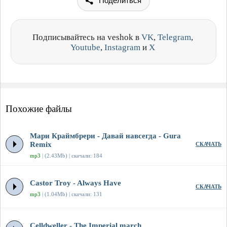
Поделиться
Подписывайтесь на veshok в
VK
,
Telegram
,
Youtube
,
Instagram
и
X
Похожие файлы
Мари Краймбрери - Давай навсегда - Gura
Remix
СКАЧАТЬ
mp3
| (2.43Mb) | скачали: 184
Castor Troy - Always Have
СКАЧАТЬ
mp3
| (1.04Mb) | скачали: 131
Celldweller - The Imperial march