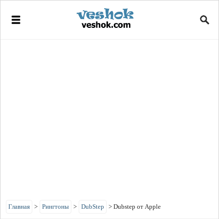
Главная
>
Рингтоны
>
DubStep
>
Dubstep от Apple