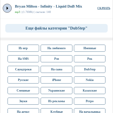
Bryan Milton - Infinity - Liquid DnB Mix
СКАЧАТЬ
mp3
| (1.76Mb) | скачали: 140
Еще файлы категории "DubStep"
Из игр
На любимого
Именные
На SMS
Рэп
Рок
Саундтреки
На сына
DubStep
Русские
iPhone
Nokia
Смешные
Украинские
Казахские
Звуки
Из рекламы
Ретро
На дочку
Клубные
На начальника