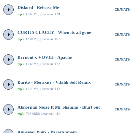
Diskord - Release Me
СКАЧАТЬ
mp3
| (1.63Mb) | скачали: 129
CURTIS CLACEY - When its all gone
СКАЧАТЬ
mp3
| (2.04Mb) | скачали: 167
Bvrnout x VOVIII - Apache
СКАЧАТЬ
mp3
| (1.66Mb) | скачали: 172
Burito - Мегахит - Vitalik Solt Remix
СКАЧАТЬ
mp3
| (1.29Mb) | скачали: 142
Abnormal Noize ft Mr Shammi - Blurt out
СКАЧАТЬ
mp3
| 708.08Kb | скачали: 189
Agressor Bunx - Pararampam