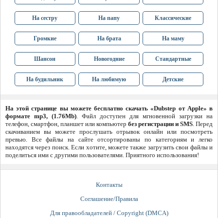
На сестру
На папу
Классические
Громкие
На брата
На маму
Шансон
Новогодние
Стандартные
На будильник
На любимую
Детские
На этой странице вы можете бесплатно скачать «Dubstep от Apple» в
формате mp3, (1.76Mb)
. Файл доступен для мгновенной загрузки на
телефон, смартфон, планшет или компьютер
без регистрации и SMS
. Перед
скачиванием вы можете прослушать отрывок онлайн или посмотреть
превью. Все файлы на сайте отсортированы по категориям и легко
находятся через поиск. Если хотите, можете также загрузить свои файлы и
поделиться ими с другими пользователями. Приятного использования!
Контакты
Соглашение/Правила
Для правообладателей / Copyright (DMCA)