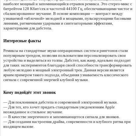
наиболее мощный и запоминающийся отрывок ремикса. Это стерео-микс с
битрейтом 128 Кбит/сек и частотой 44100 Гц, обеспечивающими чистое и
сбалансированное звучание. В основе композиции — контраст между
узнаваемой «яблочной» мелодией и мощными, пульсирующими басовыми
линиями, ритмичными ударными и синтезаторными эффектами,
характерными для дабстепа.
Интересные факты
Ремиксы на стандартные звуки операционных систем и рингтонов стали
популярным трендом, позволяя пользователям персонализировать свои
устройства и выделиться из толпы. Дабстеп, как жанр, идеально подходит
для таких экспериментов благодаря своей способности трансформировать
любую мелодию в мощный электронный трек. Данная версия является
ярким примером такого подхода, объединяя узнаваемость классического
сигнала с современной энергией клубной музыки.
Кому подойдёт этот звонок
— Для поклонников дабстепа и современной электронной музыки.
— Для тех, кто хочет придать стандартным уведомлениям Apple
неожиданное и стильное звучание.
— В качестве энергичного и запоминающегося сигнала для звонков.
— Для создания настроения драйва, современности и клубного ритма при
входящем вызове.