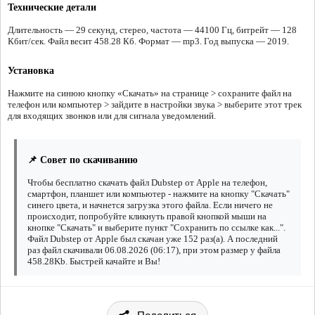
Технические детали
Длительность — 29 секунд, стерео, частота — 44100 Гц, битрейт — 128
Кбит/сек. Файл весит 458.28 Кб. Формат — mp3. Год выпуска — 2019.
Установка
Нажмите на синюю кнопку «Скачать» на странице > сохраните файл на
телефон или компьютер > зайдите в настройки звука > выберите этот трек
для входящих звонков или для сигнала уведомлений.
📌 Совет по скачиванию
Чтобы бесплатно скачать файл Dubstep от Apple на телефон,
смартфон, планшет или компьютер - нажмите на кнопку "Скачать"
синего цвета, и начнется загрузка этого файла. Если ничего не
происходит, попробуйте кликнуть правой кнопкой мыши на
кнопке "Скачать" и выберите пункт "Сохранить по ссылке как...".
Файл Dubstep от Apple был скачан уже 152 раз(а). А последний
раз файл скачивали 06.08.2026 (06:17), при этом размер у файла
458.28Kb. Быстрей качайте и Вы!