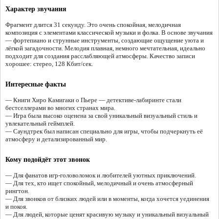
Характер звучания
Фрагмент длится 31 секунду. Это очень спокойная, мелодичная
композиция с элементами классической музыки и фолка. В основе звучания
— фортепиано и струнные инструменты, создающие ощущение уюта и
лёгкой загадочности. Мелодия плавная, немного мечтательная, идеально
подходит для создания расслабляющей атмосферы. Качество записи
хорошее: стерео, 128 Кбит/сек.
Интересные факты
— Книги Хиро Камигаки о Пьере — детективе-лабиринте стали
бестселлерами во многих странах мира.
— Игра была высоко оценена за свой уникальный визуальный стиль и
увлекательный геймплей.
— Саундтрек был написан специально для игры, чтобы подчеркнуть её
атмосферу и детализированный мир.
Кому подойдёт этот звонок
— Для фанатов игр-головоломок и любителей уютных приключений.
— Для тех, кто ищет спокойный, мелодичный и очень атмосферный
рингтон.
— Для звонков от близких людей или в моменты, когда хочется уединения
и покоя.
— Для людей, которые ценят красивую музыку и уникальный визуальный