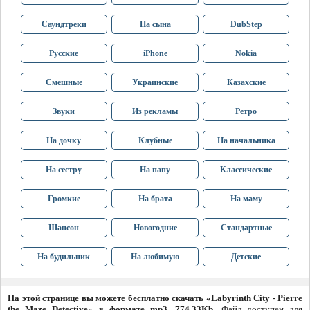
Саундтреки
На сына
DubStep
Русские
iPhone
Nokia
Смешные
Украинские
Казахские
Звуки
Из рекламы
Ретро
На дочку
Клубные
На начальника
На сестру
На папу
Классические
Громкие
На брата
На маму
Шансон
Новогодние
Стандартные
На будильник
На любимую
Детские
На этой странице вы можете бесплатно скачать «Labyrinth City - Pierre
the Maze Detective» в формате mp3, 774.33Kb
. Файл доступен для