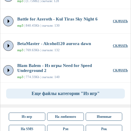
mp3
| (1.75Mb) | скачали: 128
Battle for Azeroth - Kul Tiras Sky Night 6
СКАЧАТЬ
mp3
| 840.45Kb | скачали: 130
BetaMaster - Alcohol120 aurora dawn
СКАЧАТЬ
mp3
| 769.63Kb | скачали: 132
Blam Balem - Из игры Need for Speed
Underground 2
СКАЧАТЬ
mp3
| 774.33Kb | скачали: 140
Еще файлы категории "Из игр"
Из игр
На любимого
Именные
На SMS
Рэп
Рок