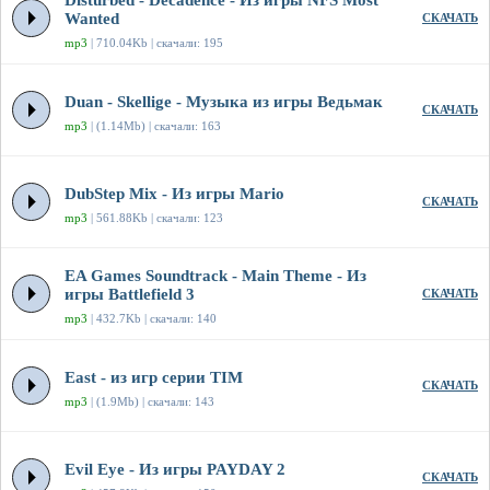
Disturbed - Decadence - Из игры NFS Most
Wanted
СКАЧАТЬ
mp3
| 710.04Kb | скачали: 195
Duan - Skellige - Музыка из игры Ведьмак
СКАЧАТЬ
mp3
| (1.14Mb) | скачали: 163
DubStep Mix - Из игры Mario
СКАЧАТЬ
mp3
| 561.88Kb | скачали: 123
EA Games Soundtrack - Main Theme - Из
игры Battlefield 3
СКАЧАТЬ
mp3
| 432.7Kb | скачали: 140
East - из игр серии TIM
СКАЧАТЬ
mp3
| (1.9Mb) | скачали: 143
Evil Eye - Из игры PAYDAY 2
СКАЧАТЬ