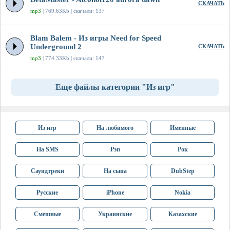
СКАЧАТЬ
mp3
| 769.63Kb | скачали: 137
Blam Balem - Из игры Need for Speed
Underground 2
СКАЧАТЬ
mp3
| 774.33Kb | скачали: 147
Еще файлы категории "Из игр"
Из игр
На любимого
Именные
На SMS
Рэп
Рок
Саундтреки
На сына
DubStep
Русские
iPhone
Nokia
Смешные
Украинские
Казахские