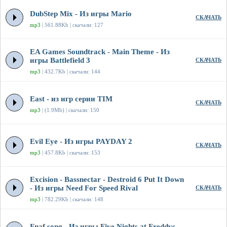
DubStep Mix - Из игры Mario
СКАЧАТЬ
mp3
| 561.88Kb | скачали: 127
EA Games Soundtrack - Main Theme - Из
игры Battlefield 3
СКАЧАТЬ
mp3
| 432.7Kb | скачали: 144
East - из игр серии TIM
СКАЧАТЬ
mp3
| (1.9Mb) | скачали: 150
Evil Eye - Из игры PAYDAY 2
СКАЧАТЬ
mp3
| 457.8Kb | скачали: 153
Excision - Bassnectar - Destroid 6 Put It Down
- Из игры Need For Speed Rival
СКАЧАТЬ
mp3
| 782.29Kb | скачали: 148
Fnaf song - Из игры Five Nights at Freddys