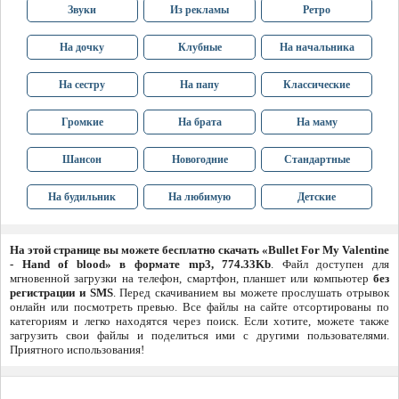
Звуки
Из рекламы
Ретро
На дочку
Клубные
На начальника
На сестру
На папу
Классические
Громкие
На брата
На маму
Шансон
Новогодние
Стандартные
На будильник
На любимую
Детские
На этой странице вы можете бесплатно скачать «Bullet For My Valentine
- Hand of blood» в формате mp3, 774.33Kb
. Файл доступен для
мгновенной загрузки на телефон, смартфон, планшет или компьютер
без
регистрации и SMS
. Перед скачиванием вы можете прослушать отрывок
онлайн или посмотреть превью. Все файлы на сайте отсортированы по
категориям и легко находятся через поиск. Если хотите, можете также
загрузить свои файлы и поделиться ими с другими пользователями.
Приятного использования!