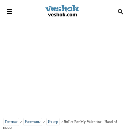
Главная
>
Рингтоны
>
Из игр
>
Bullet For My Valentine - Hand of
blood