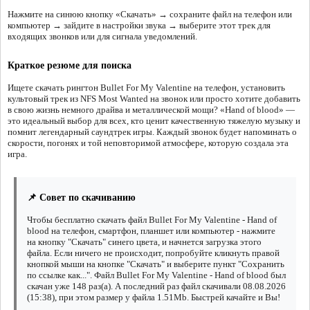
Нажмите на синюю кнопку «Скачать» → сохраните файл на телефон или
компьютер → зайдите в настройки звука → выберите этот трек для
входящих звонков или для сигнала уведомлений.
Краткое резюме для поиска
Ищете скачать рингтон Bullet For My Valentine на телефон, установить
культовый трек из NFS Most Wanted на звонок или просто хотите добавить
в свою жизнь немного драйва и металлической мощи? «Hand of blood» —
это идеальный выбор для всех, кто ценит качественную тяжелую музыку и
помнит легендарный саундтрек игры. Каждый звонок будет напоминать о
скорости, погонях и той неповторимой атмосфере, которую создала эта
игра.
📌 Совет по скачиванию
Чтобы бесплатно скачать файл Bullet For My Valentine - Hand of
blood на телефон, смартфон, планшет или компьютер - нажмите
на кнопку "Скачать" синего цвета, и начнется загрузка этого
файла. Если ничего не происходит, попробуйте кликнуть правой
кнопкой мыши на кнопке "Скачать" и выберите пункт "Сохранить
по ссылке как...". Файл Bullet For My Valentine - Hand of blood был
скачан уже 148 раз(а). А последний раз файл скачивали 08.08.2026
(15:38), при этом размер у файла 1.51Mb. Быстрей качайте и Вы!