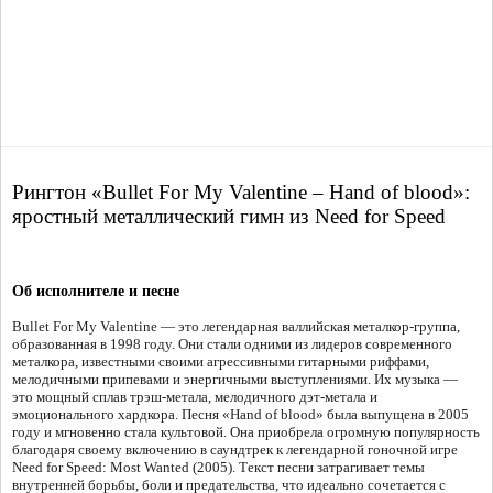
Рингтон «Bullet For My Valentine – Hand of blood»:
яростный металлический гимн из Need for Speed
Об исполнителе и песне
Bullet For My Valentine — это легендарная валлийская металкор-группа,
образованная в 1998 году. Они стали одними из лидеров современного
металкора, известными своими агрессивными гитарными риффами,
мелодичными припевами и энергичными выступлениями. Их музыка —
это мощный сплав трэш-метала, мелодичного дэт-метала и
эмоционального хардкора. Песня «Hand of blood» была выпущена в 2005
году и мгновенно стала культовой. Она приобрела огромную популярность
благодаря своему включению в саундтрек к легендарной гоночной игре
Need for Speed: Most Wanted (2005). Текст песни затрагивает темы
внутренней борьбы, боли и предательства, что идеально сочетается с