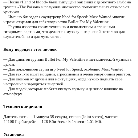
— Песня «Hand of blood» была выпущена как сингл с дебютного альбома
группы «The Poison» и получила множество положительных отзывов от
критиков.
— Именно благодаря саундтреку Need for Speed: Most Wanted многие
игроки открыли для себя творчество Bullet For My Valentine.
— Группа известна своим техничным исполнением и сложными
гитарными партиями, что делает их музыку интересной не только для
слушателей, но и для музыкантов.
Кому подойдёт этот звонок
— Для фанатов группы Bullet For My Valentine и металлической музыки в
целом.
— Для поклонников серии игр Need for Speed, особенно Most Wanted.
— Для тех, кто ищет мощный, агрессивный и очень энергичный рингтон.
— Для звонков от друзей или в ситуациях, когда нужно поднять себе
настроение и зарядиться энергией.
— Для людей, которые любят тяжелую музыку и ценят её влияние на
атмосферу.
Технические детали
Длительность — 1 минута 39 секунд, стерео (Joint stereo), частота —
44100 Гц, битрейт — 128 Кбит/сек. Файл весит 1.51 Мб.
Установка