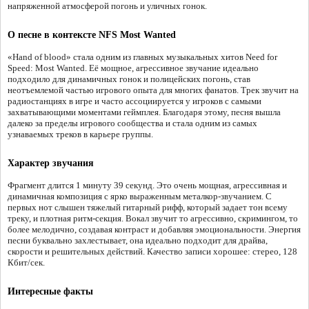
напряженной атмосферой погонь и уличных гонок.
О песне в контексте NFS Most Wanted
«Hand of blood» стала одним из главных музыкальных хитов Need for
Speed: Most Wanted. Её мощное, агрессивное звучание идеально
подходило для динамичных гонок и полицейских погонь, став
неотъемлемой частью игрового опыта для многих фанатов. Трек звучит на
радиостанциях в игре и часто ассоциируется у игроков с самыми
захватывающими моментами геймплея. Благодаря этому, песня вышла
далеко за пределы игрового сообщества и стала одним из самых
узнаваемых треков в карьере группы.
Характер звучания
Фрагмент длится 1 минуту 39 секунд. Это очень мощная, агрессивная и
динамичная композиция с ярко выраженным металкор-звучанием. С
первых нот слышен тяжелый гитарный рифф, который задает тон всему
треку, и плотная ритм-секция. Вокал звучит то агрессивно, скримингом, то
более мелодично, создавая контраст и добавляя эмоциональности. Энергия
песни буквально захлестывает, она идеально подходит для драйва,
скорости и решительных действий. Качество записи хорошее: стерео, 128
Кбит/сек.
Интересные факты