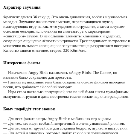
Характер звучания
Фрагмент длится 36 секунд. Это очень динамичная, весёлая и узнаваемая
мелодия. Звучание начинается с мягких, переливающихся звуков,
имитирующих игру на каком-то ударном инструменте, а затем вступает
основная мелодия, исполненная на синтезаторе, с характерным
«свистящим» звуком. В ней слышны элементы клавишных и ударных,
создающие ощущение лёгкости и игривости. Трек поднимает настроение и
мгновенно вызывает ассоциации с запуском птиц и разрушением построек.
Качество записи отличное: стерео, 320 Кбит/сек.
Интересные факты
— Изначально Angry Birds называлась «Angry Birds: The Game», но
название было сокращено для простоты.
— Главная музыкальная тема была создана на основе финской народной
песни, что добавляет ей особый колорит.
— Игра стала настолько популярной, что по ней были сняты мультфильмы,
выпущены игрушки и даже построены тематические парки аттракционов.
Кому подойдёт этот звонок
— Для всех фанатов игры Angry Birds и мобильных игр в целом.
— Для тех, кто ищет весёлый, энергичный и очень узнаваемый рингтон.
— Для звонков от друзей или для создания бодрого, игривого настроения.
— Для детей и взрослых, которые любят яркую и запоминающуюся