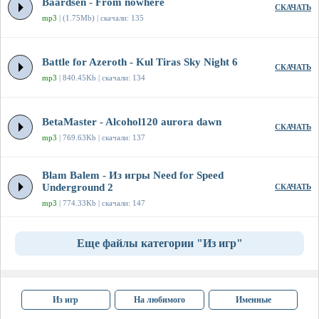
Baardsen - From nowhere
СКАЧАТЬ
mp3
| (1.75Mb) | скачали: 135
Battle for Azeroth - Kul Tiras Sky Night 6
СКАЧАТЬ
mp3
| 840.45Kb | скачали: 134
BetaMaster - Alcohol120 aurora dawn
СКАЧАТЬ
mp3
| 769.63Kb | скачали: 137
Blam Balem - Из игры Need for Speed
Underground 2
СКАЧАТЬ
mp3
| 774.33Kb | скачали: 147
Еще файлы категории "Из игр"
Из игр
На любимого
Именные