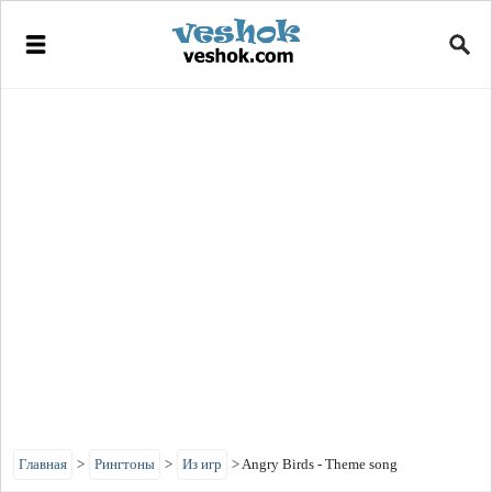
Главная
>
Рингтоны
>
Из игр
>
Angry Birds - Theme song