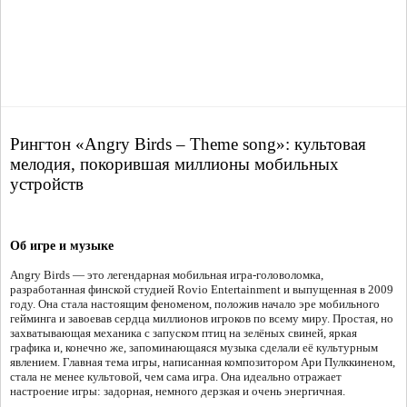
Рингтон «Angry Birds – Theme song»: культовая
мелодия, покорившая миллионы мобильных
устройств
Об игре и музыке
Angry Birds — это легендарная мобильная игра-головоломка,
разработанная финской студией Rovio Entertainment и выпущенная в 2009
году. Она стала настоящим феноменом, положив начало эре мобильного
гейминга и завоевав сердца миллионов игроков по всему миру. Простая, но
захватывающая механика с запуском птиц на зелёных свиней, яркая
графика и, конечно же, запоминающаяся музыка сделали её культурным
явлением. Главная тема игры, написанная композитором Ари Пулккиненом,
стала не менее культовой, чем сама игра. Она идеально отражает
настроение игры: задорная, немного дерзкая и очень энергичная.