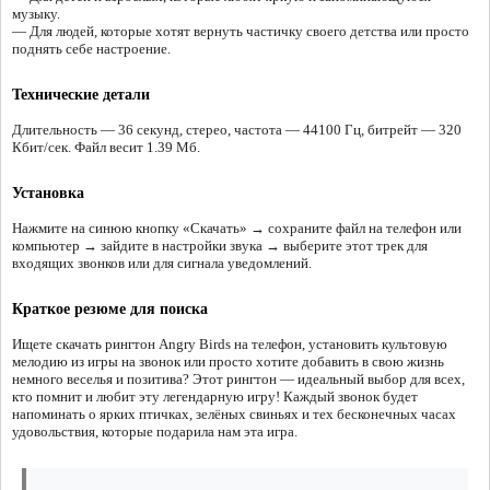
музыку.
— Для людей, которые хотят вернуть частичку своего детства или просто
поднять себе настроение.
Технические детали
Длительность — 36 секунд, стерео, частота — 44100 Гц, битрейт — 320
Кбит/сек. Файл весит 1.39 Мб.
Установка
Нажмите на синюю кнопку «Скачать» → сохраните файл на телефон или
компьютер → зайдите в настройки звука → выберите этот трек для
входящих звонков или для сигнала уведомлений.
Краткое резюме для поиска
Ищете скачать рингтон Angry Birds на телефон, установить культовую
мелодию из игры на звонок или просто хотите добавить в свою жизнь
немного веселья и позитива? Этот рингтон — идеальный выбор для всех,
кто помнит и любит эту легендарную игру! Каждый звонок будет
напоминать о ярких птичках, зелёных свиньях и тех бесконечных часах
удовольствия, которые подарила нам эта игра.