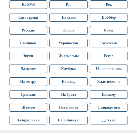
На SMS
Рэп
Рок
Саундтреки
На сына
DubStep
Русские
iPhone
Nokia
Смешные
Украинские
Казахские
Звуки
Из рекламы
Ретро
На дочку
Клубные
На начальника
На сестру
На папу
Классические
Громкие
На брата
На маму
Шансон
Новогодние
Стандартные
На будильник
На любимую
Детские