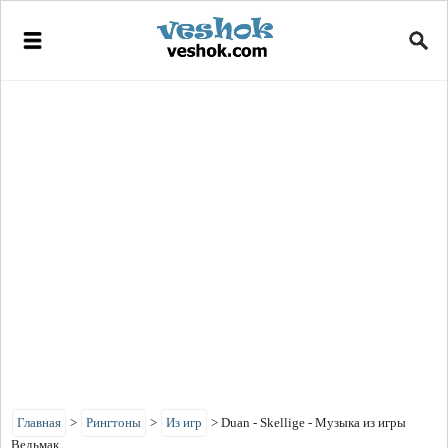
Главная
>
Рингтоны
>
Из игр
>
Duan - Skellige - Музыка из игры
Ведьмак