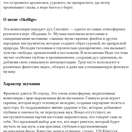
это островного архипелага, сурового, но прекрасного, где ветер
пронизывает скалы, а море бьется о берег.
О песне «Skellige»
Эта композиция передает дух Скеллиге — одного из самых атмосферных
регионов в игре «Ведьмак 3». Музыка наполнена кельтскими и
скандинавскими мотивами: слышны звуки скрипки, флейты и других
народных инструментов, которые создают образ суровой, но прекрасной
природы. Мелодия тоскливая и героическая одновременно, она вызывает
чувство свободы, приключений и ностальгии. В исполнении Duan эта тема
звучит особенно глубоко и проникновенно, сохраняя дух оригинала, но
добавляя свою уникальную интерпретацию. Трек часто используют в
различных фанатских видео, обзорах и даже как успокаивающую фоновую
музыку.
Характер звучания
Фрагмент длится 30 секунд. Это очень атмосферная, медитативная
композиция с ярко выраженным фолк-звучанием. Главную роль играет
скрипка, которая ведет основную мелодию, создавая ощущение полета и
простора. Ее поддерживают мягкие ударные и бас, которые добавляют
глубины и эпичности, не перегружая звук. Вокал отсутствует, но
инструментальная партия настолько выразительна, что говорит сама за
себя. Это идеальный выбор для тех, кто ищет рингтон, который будет
звучать не как шум, а как красивая, глубокая и вдохновляющая
музыкальная фраза. Качество записи отличное: стерео, 320 Кбит/сек.