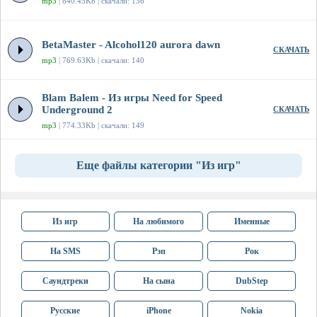
mp3
| 840.45Kb | скачали: 136
BetaMaster - Alcohol120 aurora dawn
СКАЧАТЬ
mp3
| 769.63Kb | скачали: 140
Blam Balem - Из игры Need for Speed
Underground 2
СКАЧАТЬ
mp3
| 774.33Kb | скачали: 149
Еще файлы категории "Из игр"
Из игр
На любимого
Именные
На SMS
Рэп
Рок
Саундтреки
На сына
DubStep
Русские
iPhone
Nokia