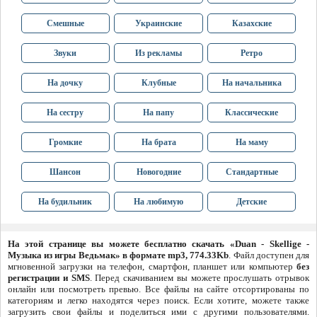
Смешные
Украинские
Казахские
Звуки
Из рекламы
Ретро
На дочку
Клубные
На начальника
На сестру
На папу
Классические
Громкие
На брата
На маму
Шансон
Новогодние
Стандартные
На будильник
На любимую
Детские
На этой странице вы можете бесплатно скачать «Duan - Skellige -
Музыка из игры Ведьмак» в формате mp3, 774.33Kb
. Файл доступен для
мгновенной загрузки на телефон, смартфон, планшет или компьютер
без
регистрации и SMS
. Перед скачиванием вы можете прослушать отрывок
онлайн или посмотреть превью. Все файлы на сайте отсортированы по
категориям и легко находятся через поиск. Если хотите, можете также
загрузить свои файлы и поделиться ими с другими пользователями.