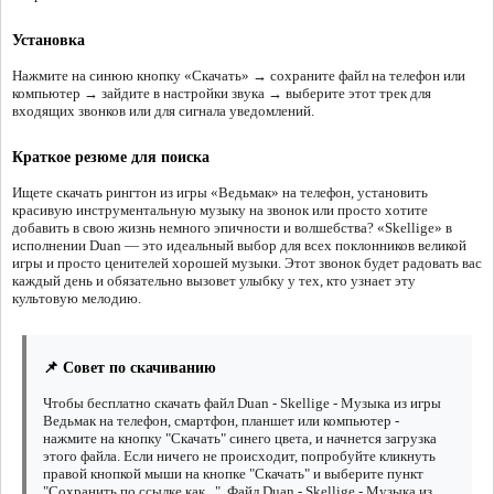
Установка
Нажмите на синюю кнопку «Скачать» → сохраните файл на телефон или
компьютер → зайдите в настройки звука → выберите этот трек для
входящих звонков или для сигнала уведомлений.
Краткое резюме для поиска
Ищете скачать рингтон из игры «Ведьмак» на телефон, установить
красивую инструментальную музыку на звонок или просто хотите
добавить в свою жизнь немного эпичности и волшебства? «Skellige» в
исполнении Duan — это идеальный выбор для всех поклонников великой
игры и просто ценителей хорошей музыки. Этот звонок будет радовать вас
каждый день и обязательно вызовет улыбку у тех, кто узнает эту
культовую мелодию.
📌 Совет по скачиванию
Чтобы бесплатно скачать файл Duan - Skellige - Музыка из игры
Ведьмак на телефон, смартфон, планшет или компьютер -
нажмите на кнопку "Скачать" синего цвета, и начнется загрузка
этого файла. Если ничего не происходит, попробуйте кликнуть
правой кнопкой мыши на кнопке "Скачать" и выберите пункт
"Сохранить по ссылке как...". Файл Duan - Skellige - Музыка из