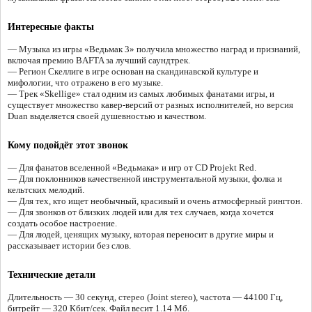
Интересные факты
— Музыка из игры «Ведьмак 3» получила множество наград и признаний,
включая премию BAFTA за лучший саундтрек.
— Регион Скеллиге в игре основан на скандинавской культуре и
мифологии, что отражено в его музыке.
— Трек «Skellige» стал одним из самых любимых фанатами игры, и
существует множество кавер-версий от разных исполнителей, но версия
Duan выделяется своей душевностью и качеством.
Кому подойдёт этот звонок
— Для фанатов вселенной «Ведьмака» и игр от CD Projekt Red.
— Для поклонников качественной инструментальной музыки, фолка и
кельтских мелодий.
— Для тех, кто ищет необычный, красивый и очень атмосферный рингтон.
— Для звонков от близких людей или для тех случаев, когда хочется
создать особое настроение.
— Для людей, ценящих музыку, которая переносит в другие миры и
рассказывает истории без слов.
Технические детали
Длительность — 30 секунд, стерео (Joint stereo), частота — 44100 Гц,
битрейт — 320 Кбит/сек. Файл весит 1.14 Мб.