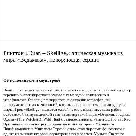
Рингтон «Duan – Skellige»: эпическая музыка из
мира «Ведьмака», покоряющая сердца
Об исполнителе и саундтреке
Duan — это талантливый музыкант и композитор, известный своими кавер-
версиями и аранжировками культовых мелодий из видеоигр и
кинофильмов. Он специализируется на создании атмосферных
инструментальных композиций, которые переносят слушателя в другие
миры. Трек «Skellige» является одной из его самых известных работ,
основанной на музыкальной теме из легендарной игры «Ведьмак 3: Дикая
Охота» (The Witcher 3: Wild Hunt), разработанной студией CD Projekt Red.
Оригинальный саундтрек, созданный композиторами Марцином
Пшибыловичем и Миколаем Строиньским, стал мировым феноменом и
одним из лучших игровых саундтреков всех времен. Музыка Скеллиге —