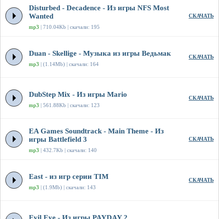
Disturbed - Decadence - Из игры NFS Most
Wanted
СКАЧАТЬ
mp3
| 710.04Kb | скачали: 195
Duan - Skellige - Музыка из игры Ведьмак
СКАЧАТЬ
mp3
| (1.14Mb) | скачали: 164
DubStep Mix - Из игры Mario
СКАЧАТЬ
mp3
| 561.88Kb | скачали: 123
EA Games Soundtrack - Main Theme - Из
игры Battlefield 3
СКАЧАТЬ
mp3
| 432.7Kb | скачали: 140
East - из игр серии TIM
СКАЧАТЬ
mp3
| (1.9Mb) | скачали: 143
Evil Eye - Из игры PAYDAY 2