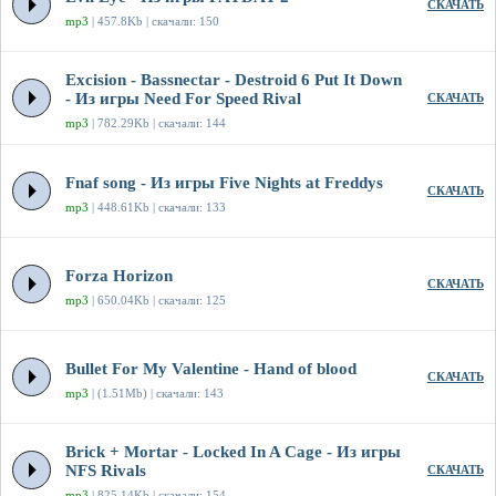
СКАЧАТЬ
mp3
| 457.8Kb | скачали: 150
Excision - Bassnectar - Destroid 6 Put It Down
- Из игры Need For Speed Rival
СКАЧАТЬ
mp3
| 782.29Kb | скачали: 144
Fnaf song - Из игры Five Nights at Freddys
СКАЧАТЬ
mp3
| 448.61Kb | скачали: 133
Forza Horizon
СКАЧАТЬ
mp3
| 650.04Kb | скачали: 125
Bullet For My Valentine - Hand of blood
СКАЧАТЬ
mp3
| (1.51Mb) | скачали: 143
Brick + Mortar - Locked In A Cage - Из игры
NFS Rivals
СКАЧАТЬ
mp3
| 825.14Kb | скачали: 154