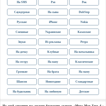
На SMS
Рэп
Рок
Саундтреки
На сына
DubStep
Русские
iPhone
Nokia
Смешные
Украинские
Казахские
Звуки
Из рекламы
Ретро
На дочку
Клубные
На начальника
На сестру
На папу
Классические
Громкие
На брата
На маму
Шансон
Новогодние
Стандартные
На будильник
На любимую
Детские
На этой странице вы можете бесплатно скачать «Mega Man Zero 4 -