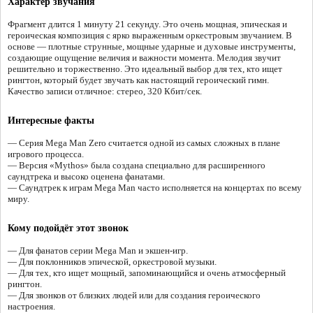
Характер звучания
Фрагмент длится 1 минуту 21 секунду. Это очень мощная, эпическая и
героическая композиция с ярко выраженным оркестровым звучанием. В
основе — плотные струнные, мощные ударные и духовые инструменты,
создающие ощущение величия и важности момента. Мелодия звучит
решительно и торжественно. Это идеальный выбор для тех, кто ищет
рингтон, который будет звучать как настоящий героический гимн.
Качество записи отличное: стерео, 320 Кбит/сек.
Интересные факты
— Серия Mega Man Zero считается одной из самых сложных в плане
игрового процесса.
— Версия «Mythos» была создана специально для расширенного
саундтрека и высоко оценена фанатами.
— Саундтрек к играм Mega Man часто исполняется на концертах по всему
миру.
Кому подойдёт этот звонок
— Для фанатов серии Mega Man и экшен-игр.
— Для поклонников эпической, оркестровой музыки.
— Для тех, кто ищет мощный, запоминающийся и очень атмосферный
рингтон.
— Для звонков от близких людей или для создания героического
настроения.