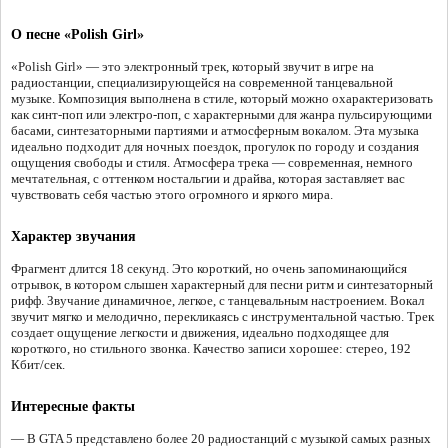
О песне «Polish Girl»
«Polish Girl» — это электронный трек, который звучит в игре на
радиостанции, специализирующейся на современной танцевальной
музыке. Композиция выполнена в стиле, который можно охарактеризовать
как синт-поп или электро-поп, с характерными для жанра пульсирующими
басами, синтезаторными партиями и атмосферным вокалом. Эта музыка
идеально подходит для ночных поездок, прогулок по городу и создания
ощущения свободы и стиля. Атмосфера трека — современная, немного
мечтательная, с оттенком ностальгии и драйва, которая заставляет вас
чувствовать себя частью этого огромного и яркого мира.
Характер звучания
Фрагмент длится 18 секунд. Это короткий, но очень запоминающийся
отрывок, в котором слышен характерный для песни ритм и синтезаторный
рифф. Звучание динамичное, легкое, с танцевальным настроением. Вокал
звучит мягко и мелодично, перекликаясь с инструментальной частью. Трек
создает ощущение легкости и движения, идеально подходящее для
короткого, но стильного звонка. Качество записи хорошее: стерео, 192
Кбит/сек.
Интересные факты
— В GTA 5 представлено более 20 радиостанций с музыкой самых разных