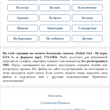
На сестру
На папу
Классические
Громкие
На брата
На маму
Шансон
Новогодние
Стандартные
На будильник
На любимую
Детские
На этой странице вы можете бесплатно скачать «Polish Girl - Из игры
GTA 5» в формате mp3, 774.33Kb
. Файл доступен для мгновенной
загрузки на телефон, смартфон, планшет или компьютер
без регистрации и
SMS
. Перед скачиванием вы можете прослушать отрывок онлайн или
посмотреть превью. Все файлы на сайте отсортированы по категориям и
легко находятся через поиск. Если хотите, можете также загрузить свои
файлы и поделиться ими с другими пользователями. Приятного
использования!
Контакты
Соглашение/Правила
Для правообладателей / Copyright (DMCA)