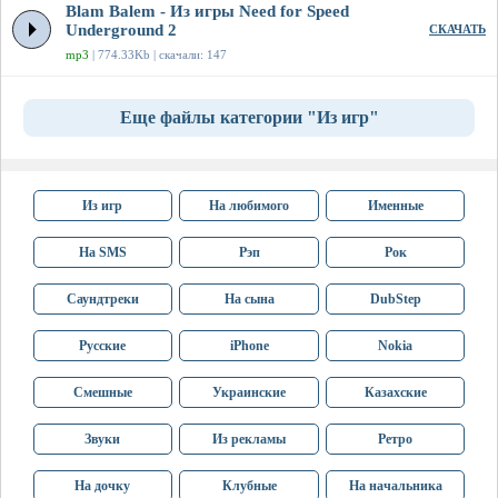
Blam Balem - Из игры Need for Speed
Underground 2
СКАЧАТЬ
mp3
| 774.33Kb | скачали: 147
Еще файлы категории "Из игр"
Из игр
На любимого
Именные
На SMS
Рэп
Рок
Саундтреки
На сына
DubStep
Русские
iPhone
Nokia
Смешные
Украинские
Казахские
Звуки
Из рекламы
Ретро
На дочку
Клубные
На начальника