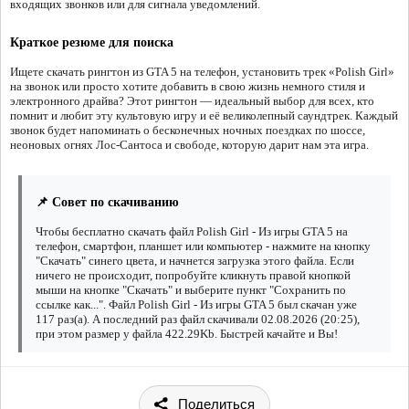
входящих звонков или для сигнала уведомлений.
Краткое резюме для поиска
Ищете скачать рингтон из GTA 5 на телефон, установить трек «Polish Girl»
на звонок или просто хотите добавить в свою жизнь немного стиля и
электронного драйва? Этот рингтон — идеальный выбор для всех, кто
помнит и любит эту культовую игру и её великолепный саундтрек. Каждый
звонок будет напоминать о бесконечных ночных поездках по шоссе,
неоновых огнях Лос-Сантоса и свободе, которую дарит нам эта игра.
📌 Совет по скачиванию
Чтобы бесплатно скачать файл Polish Girl - Из игры GTA 5 на
телефон, смартфон, планшет или компьютер - нажмите на кнопку
"Скачать" синего цвета, и начнется загрузка этого файла. Если
ничего не происходит, попробуйте кликнуть правой кнопкой
мыши на кнопке "Скачать" и выберите пункт "Сохранить по
ссылке как...". Файл Polish Girl - Из игры GTA 5 был скачан уже
117 раз(а). А последний раз файл скачивали 02.08.2026 (20:25),
при этом размер у файла 422.29Kb. Быстрей качайте и Вы!
Поделиться