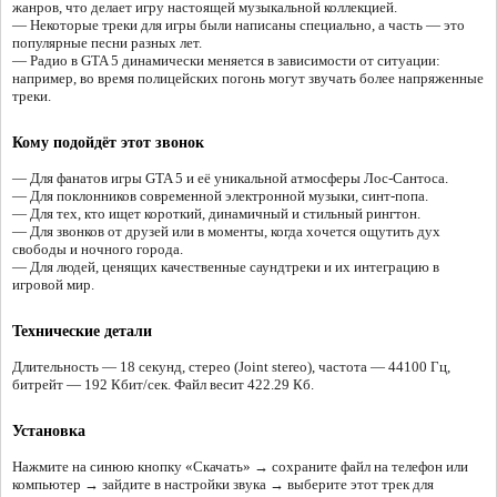
жанров, что делает игру настоящей музыкальной коллекцией.
— Некоторые треки для игры были написаны специально, а часть — это
популярные песни разных лет.
— Радио в GTA 5 динамически меняется в зависимости от ситуации:
например, во время полицейских погонь могут звучать более напряженные
треки.
Кому подойдёт этот звонок
— Для фанатов игры GTA 5 и её уникальной атмосферы Лос-Сантоса.
— Для поклонников современной электронной музыки, синт-попа.
— Для тех, кто ищет короткий, динамичный и стильный рингтон.
— Для звонков от друзей или в моменты, когда хочется ощутить дух
свободы и ночного города.
— Для людей, ценящих качественные саундтреки и их интеграцию в
игровой мир.
Технические детали
Длительность — 18 секунд, стерео (Joint stereo), частота — 44100 Гц,
битрейт — 192 Кбит/сек. Файл весит 422.29 Кб.
Установка
Нажмите на синюю кнопку «Скачать» → сохраните файл на телефон или
компьютер → зайдите в настройки звука → выберите этот трек для