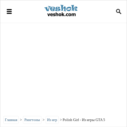
Главная
>
Рингтоны
>
Из игр
>
Polish Girl - Из игры GTA 5