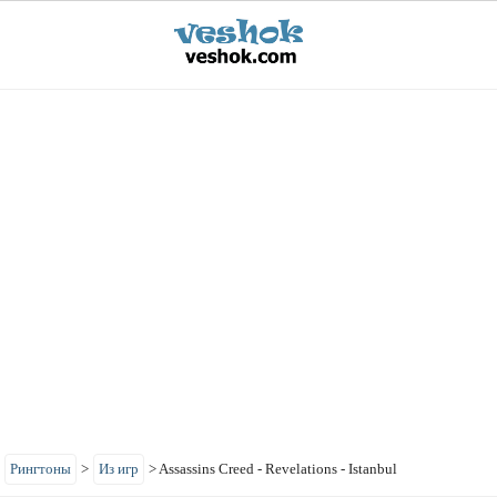
>
Рингтоны
>
Из игр
>
Assassins Creed - Revelations - Istanbul