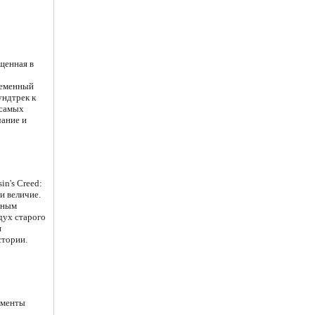
ущенная в
ременный
ундтрек к
 самых
чание и
in's Creed:
и величие.
нным
дух старого
и
стории.
ументы