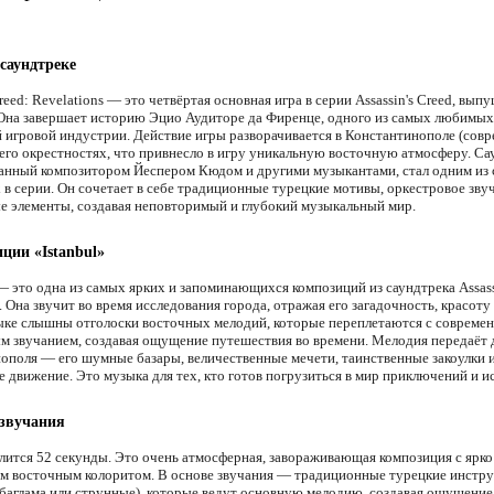
 саундтреке
Creed: Revelations — это четвёртая основная игра в серии Assassin's Creed, вып
 Она завершает историю Эцио Аудиторе да Фиренце, одного из самых любимых
 игровой индустрии. Действие игры разворачивается в Константинополе (сов
 его окрестностях, что привнесло в игру уникальную восточную атмосферу. Са
санный композитором Йеспером Кюдом и другими музыкантами, стал одним из
 в серии. Он сочетает в себе традиционные турецкие мотивы, оркестровое зву
е элементы, создавая неповторимый и глубокий музыкальный мир.
ции «Istanbul»
— это одна из самых ярких и запоминающихся композиций из саундтрека Assass
. Она звучит во время исследования города, отражая его загадочность, красоту 
ыке слышны отголоски восточных мелодий, которые переплетаются с совреме
м звучанием, создавая ощущение путешествия во времени. Мелодия передаёт 
ополя — его шумные базары, величественные мечети, таинственные закоулки 
е движение. Это музыка для тех, кто готов погрузиться в мир приключений и и
 звучания
лится 52 секунды. Это очень атмосферная, завораживающая композиция с ярко
 восточным колоритом. В основе звучания — традиционные турецкие инстр
 баглама или струнные), которые ведут основную мелодию, создавая ощущение