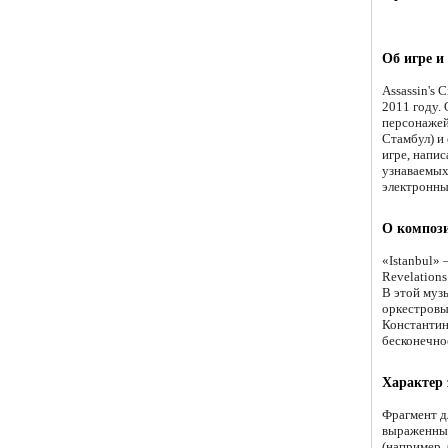
Об игре и
Assassin's 
2011 году.
персонажей
Стамбул) и
игре, напи
узнаваемых
электронны
О компози
«Istanbul» 
Revelations
В этой муз
оркестровы
Константин
бесконечно
Характер
Фрагмент д
выраженным
(например,