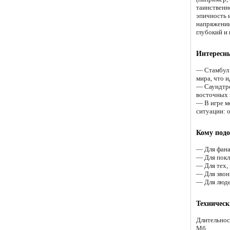
таинственн
эпичность 
напряжении
глубокий и
Интересн
— Стамбул 
мира, что и
— Саундтре
восточных 
— В игре м
ситуации: 
Кому подо
— Для фанат
— Для покл
— Для тех,
— Для звон
— Для люде
Техническ
Длительнос
Мб.