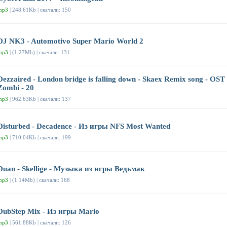
mp3
| 248.61Kb | скачали: 150
DJ NK3 - Automotivo Super Mario World 2
mp3
| (1.27Mb) | скачали: 131
Dezzaired - London bridge is falling down - Skaex Remix song - OST
Zombi - 20
mp3
| 962.63Kb | скачали: 137
Disturbed - Decadence - Из игры NFS Most Wanted
mp3
| 710.04Kb | скачали: 199
Duan - Skellige - Музыка из игры Ведьмак
mp3
| (1.14Mb) | скачали: 168
DubStep Mix - Из игры Mario
mp3
| 561.88Kb | скачали: 126