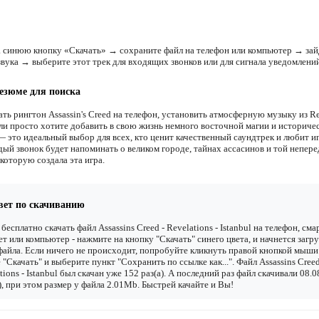
 синюю кнопку «Скачать» → сохраните файл на телефон или компьютер → зай
звука → выберите этот трек для входящих звонков или для сигнала уведомлений
езюме для поиска
ть рингтон Assassin's Creed на телефон, установить атмосферную музыку из Re
или просто хотите добавить в свою жизнь немного восточной магии и историче
 — это идеальный выбор для всех, кто ценит качественный саундтрек и любит и
дый звонок будет напоминать о великом городе, тайнах ассасинов и той непер
которую создала эта игра.
вет по скачиванию
бесплатно скачать файл Assassins Creed - Revelations - Istanbul на телефон, сма
т или компьютер - нажмите на кнопку "Скачать" синего цвета, и начнется загру
файла. Если ничего не происходит, попробуйте кликнуть правой кнопкой мыши
 "Скачать" и выберите пункт "Сохранить по ссылке как...". Файл Assassins Creed
tions - Istanbul был скачан уже 152 раз(а). А последний раз файл скачивали 08.
), при этом размер у файла 2.01Mb. Быстрей качайте и Вы!