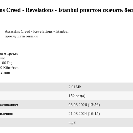
ins Creed - Revelations - Istanbul рингтон скачать бе
Assassins Creed - Revelations - Istanbul
прослушать онлайн
я о трэке:
reo
4100 Гц
0 Кбит/сек.
52 мин
2.01Mb
152 раз(а)
качивание:
08.08.2026 (13:56)
вления:
21.08.2024 (16:15)
mp3