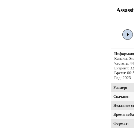
Assass
Информаци
Каналы: Ste
Частота: 4
Битрейт:
32
Время: 00:
Год: 2023
Размер:
Скачано:
Недавнее с
Время доба
Формат: