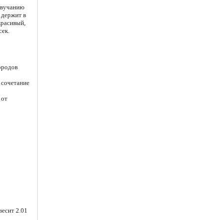
звучанию
 держит в
красивый,
сек.
ородов
 сочетание
 от
весит 2.01