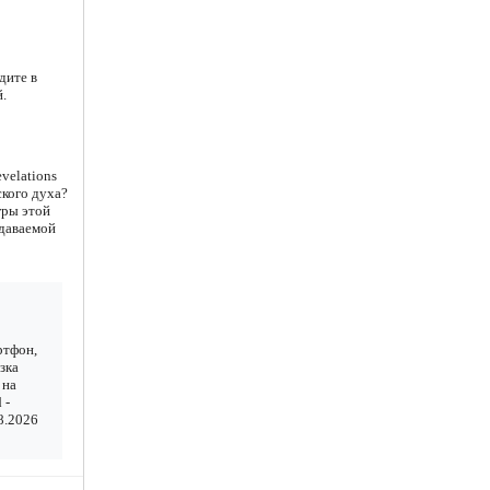
дите в
.
velations
ского духа?
гры этой
едаваемой
ртфон,
зка
 на
 -
08.2026