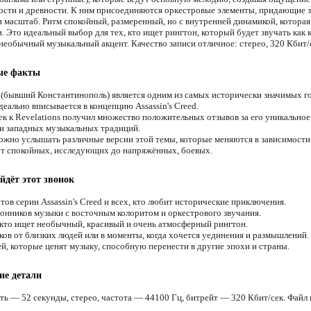
ости и древности. К ним присоединяются оркестровые элементы, придающие 
и масштаб. Ритм спокойный, размеренный, но с внутренней динамикой, которая
. Это идеальный выбор для тех, кто ищет рингтон, который будет звучать как 
 необычный музыкальный акцент. Качество записи отличное: стерео, 320 Кбит/
ые факты
(бывший Константинополь) является одним из самых исторически значимых г
деально вписывается в концепцию Assassin's Creed.
к к Revelations получил множество положительных отзывов за его уникальное
и западных музыкальных традиций.
ожно услышать различные версии этой темы, которые меняются в зависимости
от спокойных, исследующих до напряжённых, боевых.
йдёт этот звонок
ов серии Assassin's Creed и всех, кто любит исторические приключения.
онников музыки с восточным колоритом и оркестрового звучания.
 кто ищет необычный, красивый и очень атмосферный рингтон.
ков от близких людей или в моменты, когда хочется уединения и размышлений.
й, которые ценят музыку, способную перенести в другие эпохи и страны.
ие детали
ть — 52 секунды, стерео, частота — 44100 Гц, битрейт — 320 Кбит/сек. Файл 