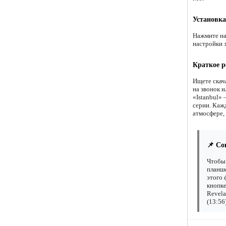
Установка
Нажмите на
настройки 
Краткое р
Ищете скача
на звонок 
«Istanbul»
серии. Каж
атмосфере, 
📌 Со
Чтобы 
планше
этого 
кнопке
Revela
(13:56