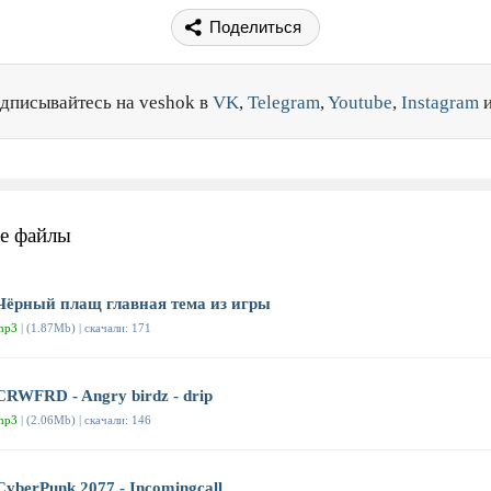
Поделиться
дписывайтесь на veshok в
VK
,
Telegram
,
Youtube
,
Instagram
е файлы
Чёрный плащ главная тема из игры
mp3
| (1.87Mb) | скачали: 171
CRWFRD - Angry birdz - drip
mp3
| (2.06Mb) | скачали: 146
CyberPunk 2077 - Incomingcall