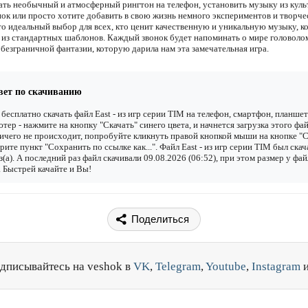
ать необычный и атмосферный рингтон на телефон, установить музыку из кул
нок или просто хотите добавить в свою жизнь немного экспериментов и творче
то идеальный выбор для всех, кто ценит качественную и уникальную музыку, к
 из стандартных шаблонов. Каждый звонок будет напоминать о мире головоло
 безграничной фантазии, которую дарила нам эта замечательная игра.
вет по скачиванию
бесплатно скачать файл East - из игр серии TIM на телефон, смартфон, планшет
тер - нажмите на кнопку "Скачать" синего цвета, и начнется загрузка этого фай
ичего не происходит, попробуйте кликнуть правой кнопкой мыши на кнопке "С
рите пункт "Сохранить по ссылке как...". Файл East - из игр серии TIM был ска
з(а). А последний раз файл скачивали 09.08.2026 (06:52), при этом размер у фай
 Быстрей качайте и Вы!
Поделиться
дписывайтесь на veshok в
VK
,
Telegram
,
Youtube
,
Instagram