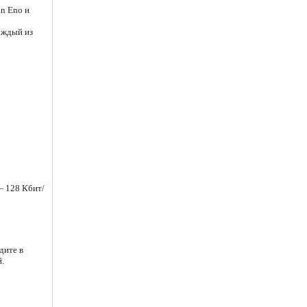
an Eno и
аждый из
— 128 Кбит/
дите в
.