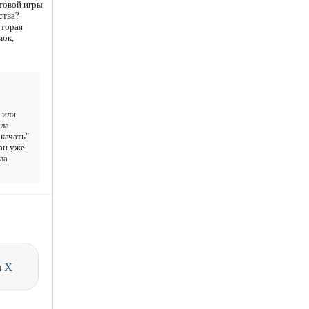
ьтовой игры
ства?
оторая
мок,
 или
ла.
качать"
чан уже
ла
и
X