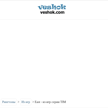
>
Рингтоны
>
Из игр
>
East - из игр серии TIM