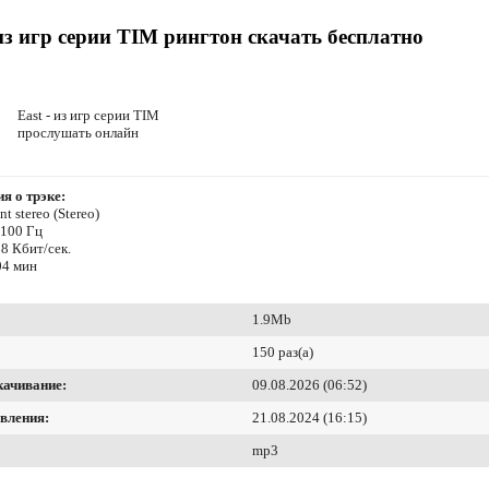
 из игр серии TIM рингтон скачать бесплатно
East - из игр серии TIM
прослушать онлайн
я о трэке:
t stereo (Stereo)
4100 Гц
8 Кбит/сек.
04 мин
1.9Mb
150 раз(а)
качивание:
09.08.2026 (06:52)
вления:
21.08.2024 (16:15)
mp3