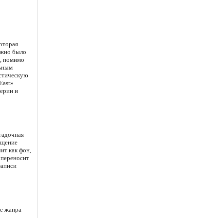
которая
ужно было
, помимо
льным
истическую
East»
нерии и
агадочная
ущение
ит как фон,
 переносит
записи
ие жанра