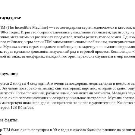
 саундтреке
IM (The Incredible Machine) — это легендарная серия головоломок и квестов, 
в 90-х годах. Игры этой серии отличались уникальным геймплеем, где игроку н
ожные механизмы из различных предметов, чтобы решать головоломки. Однако
ного геймплея, игры серии TIM запомнились своим необычным, эксперимента
м. Музыка в этих играх создавала особенную, загадочную и немного сюрреал
 которая идеально дополняла визуальный ряд и игровой процесс. Композиция «
дной из таких атмосферных мелодий, которая переносит слушателя в мир инже
 звучания
лится 2 минуты 4 секунды. Это очень атмосферная, медитативная и немного з
. Звучание построено на мягких синтезаторных партиях, которые создают ощ
 легкости. Ритм спокойный, размеренный, с элементами эмбиента. Мелодия звуч
м она очень запоминающаяся и создает уникальное настроение. Музыка словно
 мастерскую инженера, где он создает что-то новое и удивительное. Качество 
ерео, 128 Кбит/сек.
ые факты
р TIM была очень популярна в 90-е годы и оказала большое влияние на развит
к.