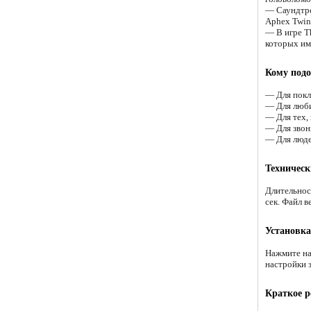
— Саундтре
Aphex Twin
— В игре T
которых им
Кому подо
— Для покл
— Для люби
— Для тех,
— Для звон
— Для люде
Техническ
Длительност
сек. Файл в
Установка
Нажмите на
настройки 
Краткое р