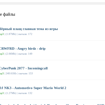
е файлы
Чёрный плащ главная тема из игры
mp3
| (1.87Mb) | скачали: 172
CRWFRD - Angry birdz - drip
mp3
| (2.06Mb) | скачали: 149
CyberPunk 2077 - Incomingcall
mp3
| 248.61Kb | скачали: 153
DJ NK3 - Automotivo Super Mario World 2
mp3
| (1.27Mb) | скачали: 132