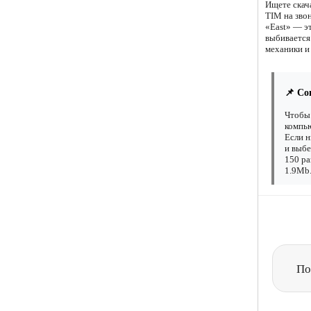
Ищете скач
TIM на зво
«East» — э
выбивается
механики и
📌 Со
Чтобы 
компью
Если н
и выбе
150 ра
1.9Mb.
По