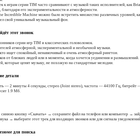
к к играм серии TIM часто сравнивают с музыкой таких исполнителей, как Bri
, благодаря его экспериментальности и атмосферности.
he Incredible Machine можно было встретить множество различных уровней, к
ел свой уникальный музыкальный фон.
йдёт этот звонок
онников серии игр TIM и классических головоломок.
телей атмосферной, экспериментальной и необычной музыки.
 кто ищет спокойный, ненавязчивый и очень атмосферный рингтон.
ков от близких людей или в моменты, когда хочется уединения и размышлений.
й, которые ценят музыку, не похожую на стандартные мелодии.
ие детали
ь — 2 минуты 4 секунды, стерео (Joint stereo), частота — 44100 Гц, битрейт 
есит 1.9 Мб.
 синюю кнопку «Скачать» → сохраните файл на телефон или компьютер → зай
звука → выберите этот трек для входящих звонков или для сигнала уведомлений
езюме для поиска