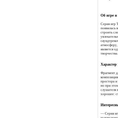
Об игре и
Серия игр T
появилась 
строить сл
увлекатель
саундтреко
атмосферу,
является о
творчества.
Характер
Фрагмент д
композиция
простора и
но при это
слушателя в
хорошее: ст
Интересн
— Серия иг
головоломо