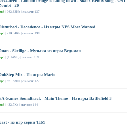
Dezzaired - London bridge is falling down - Skaex Remix song - OST
Zombi - 20
mp3
| 962.63Kb | скачали: 137
Disturbed - Decadence - Из игры NFS Most Wanted
mp3
| 710.04Kb | скачали: 199
Duan - Skellige - Музыка из игры Ведьмак
mp3
| (1.14Mb) | скачали: 169
DubStep Mix - Из игры Mario
mp3
| 561.88Kb | скачали: 127
EA Games Soundtrack - Main Theme - Из игры Battlefield 3
mp3
| 432.7Kb | скачали: 144
East - из игр серии TIM