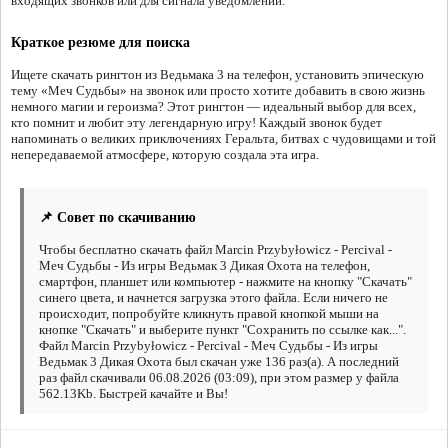
входящих звонков или для сигнала уведомлений.
Краткое резюме для поиска
Ищете скачать рингтон из Ведьмака 3 на телефон, установить эпическую
тему «Меч Судьбы» на звонок или просто хотите добавить в свою жизнь
немного магии и героизма? Этот рингтон — идеальный выбор для всех,
кто помнит и любит эту легендарную игру! Каждый звонок будет
напоминать о великих приключениях Геральта, битвах с чудовищами и той
непередаваемой атмосфере, которую создала эта игра.
📌 Совет по скачиванию
Чтобы бесплатно скачать файл Marcin Przybyłowicz - Percival -
Меч Судьбы - Из игры Ведьмак 3 Дикая Охота на телефон,
смартфон, планшет или компьютер - нажмите на кнопку "Скачать"
синего цвета, и начнется загрузка этого файла. Если ничего не
происходит, попробуйте кликнуть правой кнопкой мыши на
кнопке "Скачать" и выберите пункт "Сохранить по ссылке как...".
Файл Marcin Przybyłowicz - Percival - Меч Судьбы - Из игры
Ведьмак 3 Дикая Охота был скачан уже 136 раз(а). А последний
раз файл скачивали 06.08.2026 (03:09), при этом размер у файла
562.13Kb. Быстрей качайте и Вы!