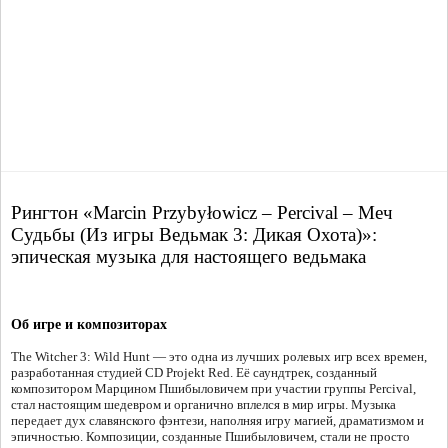
Рингтон «Marcin Przybyłowicz – Percival – Меч
Судьбы (Из игры Ведьмак 3: Дикая Охота)»:
эпическая музыка для настоящего ведьмака
Об игре и композиторах
The Witcher 3: Wild Hunt — это одна из лучших ролевых игр всех времен,
разработанная студией CD Projekt Red. Её саундтрек, созданный
композитором Марцином Пшибыловичем при участии группы Percival,
стал настоящим шедевром и органично вплелся в мир игры. Музыка
передает дух славянского фэнтези, наполняя игру магией, драматизмом и
эпичностью. Композиции, созданные Пшибыловичем, стали не просто