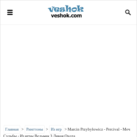
Главная
>
Рингтоны
>
Из игр
>
Marcin Przybyłowicz - Percival - Меч
Судьбы - Из игры Ведьмак 3 Дикая Охота