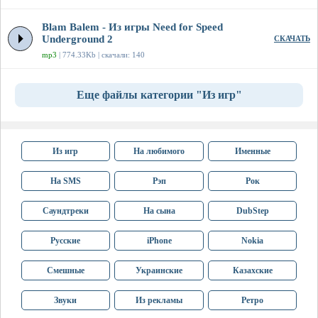
Blam Balem - Из игры Need for Speed
Underground 2
СКАЧАТЬ
mp3
| 774.33Kb | скачали: 140
Еще файлы категории "Из игр"
Из игр
На любимого
Именные
На SMS
Рэп
Рок
Саундтреки
На сына
DubStep
Русские
iPhone
Nokia
Смешные
Украинские
Казахские
Звуки
Из рекламы
Ретро