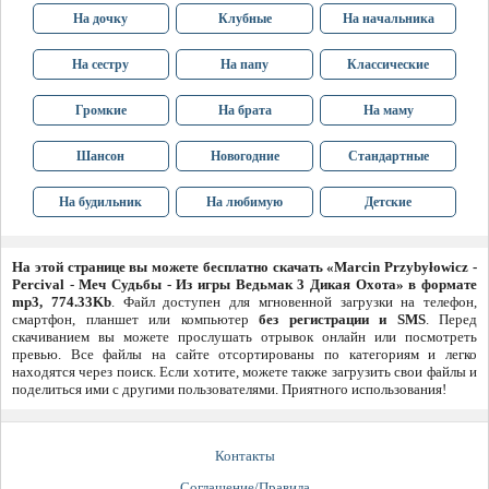
На дочку
Клубные
На начальника
На сестру
На папу
Классические
Громкие
На брата
На маму
Шансон
Новогодние
Стандартные
На будильник
На любимую
Детские
На этой странице вы можете бесплатно скачать «Marcin Przybyłowicz -
Percival - Меч Судьбы - Из игры Ведьмак 3 Дикая Охота» в формате
mp3, 774.33Kb
. Файл доступен для мгновенной загрузки на телефон,
смартфон, планшет или компьютер
без регистрации и SMS
. Перед
скачиванием вы можете прослушать отрывок онлайн или посмотреть
превью. Все файлы на сайте отсортированы по категориям и легко
находятся через поиск. Если хотите, можете также загрузить свои файлы и
поделиться ими с другими пользователями. Приятного использования!
Контакты
Соглашение/Правила