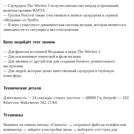
— Саундтрек The Witcher 3 получил множество наград и признаний,
включая премию BAFTA.
— Группа Percival также участвовала в записи саундтрека к сериалу
«Ведьмак» от Netflix.
— В игре существует динамическая система музыки, которая меняется в
зависимости от ситуации и местоположения.
Кому подойдёт этот звонок
— Для фанатов вселенной Ведьмака и игры The Witcher 3.
— Для поклонников эпической и фолк-музыки.
— Для звонков от друзей или для создания боевого, решительного
настроения.
— Для людей, которые ценят качественный саундтрек и глубокую
атмосферу.
Технические детали
Длительность — 24 секунды, стерео, частота — 48000 Гц, битрейт — 192
Кбит/сек. Файл весит 562.13 Кб.
Установка
Нажмите на синюю кнопку «Скачать» → сохраните файл на телефон или
компьютер → зайдите в настройки звука → выберите этот трек для