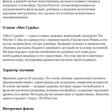
фоном, а важной частью повествования, которая усиливает эмоции и
погружает в атмосферу. Группа Percival, специализирующаяся на
средневековой и фолк-музыке, добавила в саундтрек аутентичные
народные инструменты, что сделало его особенно колоритным и
запоминающимся.
О песне «Меч Судьбы»
«Меч Судьбы» — одна из самых знаковых композиций саундтрека The
Witcher 3. Она ассоциируется с главным героем, Геральтом из Ривии, и его
путем, полным битв, потерь и выбора. Название отсылает к знаменитому
сборнику рассказов Анджея Сапковского, который лег в основу вселенной.
Музыка передает чувство неизбежности, решимости и силы духа,
необходимых ведьмаку в его странствиях. Эта тема звучит в ключевые
моменты игры, подчеркивая драматизм и величие происходящего.
Характер звучания
Фрагмент длится 24 секунды. Это очень эпичная, героическая и немного
мрачная композиция с характерным для саундтрека славянским колоритом.
В основе звучания — мощные ударные, которые задают боевой ритм, и
фолк-инструменты (например, волынка или флейта), создающие ощущение
древности и магии. Мелодия звучит решительно и торжественно. Качество
записи хорошее: стерео, 192 Кбит/сек.
Интересные факты