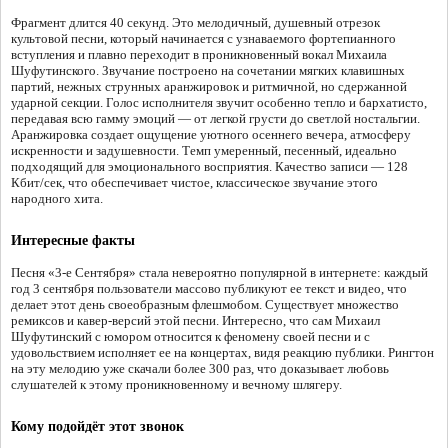
Фрагмент длится 40 секунд. Это мелодичный, душевный отрезок
культовой песни, который начинается с узнаваемого фортепианного
вступления и плавно переходит в проникновенный вокал Михаила
Шуфутинского. Звучание построено на сочетании мягких клавишных
партий, нежных струнных аранжировок и ритмичной, но сдержанной
ударной секции. Голос исполнителя звучит особенно тепло и бархатисто,
передавая всю гамму эмоций — от легкой грусти до светлой ностальгии.
Аранжировка создает ощущение уютного осеннего вечера, атмосферу
искренности и задушевности. Темп умеренный, песенный, идеально
подходящий для эмоционального восприятия. Качество записи — 128
Кбит/сек, что обеспечивает чистое, классическое звучание этого
народного хита.
Интересные факты
Песня «3-е Сентября» стала невероятно популярной в интернете: каждый
год 3 сентября пользователи массово публикуют ее текст и видео, что
делает этот день своеобразным флешмобом. Существует множество
ремиксов и кавер-версий этой песни. Интересно, что сам Михаил
Шуфутинский с юмором относится к феномену своей песни и с
удовольствием исполняет ее на концертах, видя реакцию публики. Рингтон
на эту мелодию уже скачали более 300 раз, что доказывает любовь
слушателей к этому проникновенному и вечному шлягеру.
Кому подойдёт этот звонок