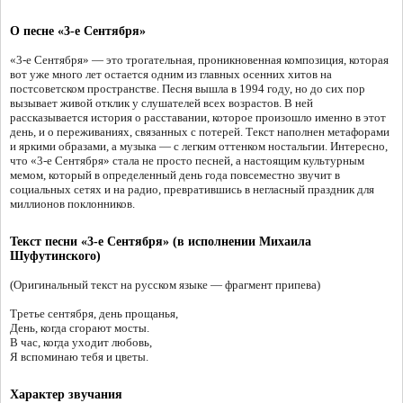
О песне «3-е Сентября»
«3-е Сентября» — это трогательная, проникновенная композиция, которая
вот уже много лет остается одним из главных осенних хитов на
постсоветском пространстве. Песня вышла в 1994 году, но до сих пор
вызывает живой отклик у слушателей всех возрастов. В ней
рассказывается история о расставании, которое произошло именно в этот
день, и о переживаниях, связанных с потерей. Текст наполнен метафорами
и яркими образами, а музыка — с легким оттенком ностальгии. Интересно,
что «3-е Сентября» стала не просто песней, а настоящим культурным
мемом, который в определенный день года повсеместно звучит в
социальных сетях и на радио, превратившись в негласный праздник для
миллионов поклонников.
Текст песни «3-е Сентября» (в исполнении Михаила
Шуфутинского)
(Оригинальный текст на русском языке — фрагмент припева)
Третье сентября, день прощанья,
День, когда сгорают мосты.
В час, когда уходит любовь,
Я вспоминаю тебя и цветы.
Характер звучания