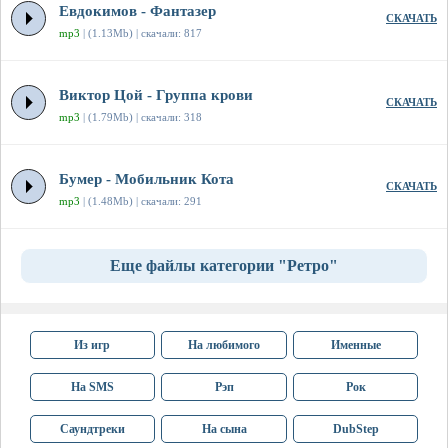
Евдокимов - Фантазер
СКАЧАТЬ
mp3
| (1.13Mb) | скачали: 817
Виктор Цой - Группа крови
СКАЧАТЬ
mp3
| (1.79Mb) | скачали: 318
Бумер - Мобильник Кота
СКАЧАТЬ
mp3
| (1.48Mb) | скачали: 291
Еще файлы категории "Ретро"
Из игр
На любимого
Именные
На SMS
Рэп
Рок
Саундтреки
На сына
DubStep