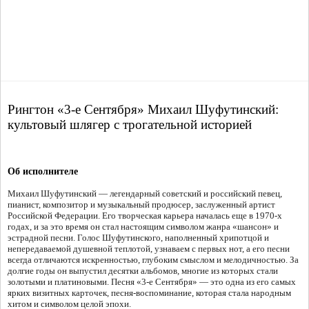
Рингтон «3-е Сентября» Михаил Шуфутинский:
культовый шлягер с трогательной историей
Об исполнителе
Михаил Шуфутинский — легендарный советский и российский певец,
пианист, композитор и музыкальный продюсер, заслуженный артист
Российской Федерации. Его творческая карьера началась еще в 1970-х
годах, и за это время он стал настоящим символом жанра «шансон» и
эстрадной песни. Голос Шуфутинского, наполненный хрипотцой и
непередаваемой душевной теплотой, узнаваем с первых нот, а его песни
всегда отличаются искренностью, глубоким смыслом и мелодичностью. За
долгие годы он выпустил десятки альбомов, многие из которых стали
золотыми и платиновыми. Песня «3-е Сентября» — это одна из его самых
ярких визитных карточек, песня-воспоминание, которая стала народным
хитом и символом целой эпохи.