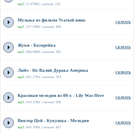
mp3
| (1.47Mb) | скачали: 232
Музыка из фильма Усатый нянь
СКАЧАТЬ
mp3
| 137.59Kb | скачали: 469
Жуки - Батарейка
СКАЧАТЬ
mp3
| 606.98Kb | скачали: 285
Любэ - Не Валяй Дурака Америка
СКАЧАТЬ
mp3
| 951.27Kb | скачали: 283
Красивая мелодия из 80-х - Lily Was Here
СКАЧАТЬ
mp3
| 614.33Kb | скачали: 698
Виктор Цой - Кукушка - Мелодия
СКАЧАТЬ
mp3
| 645.76Kb | скачали: 407