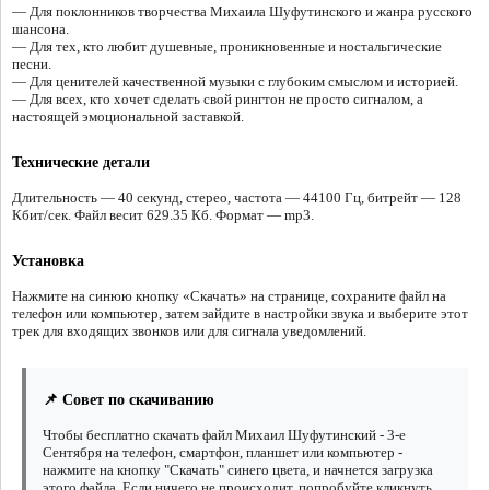
— Для поклонников творчества Михаила Шуфутинского и жанра русского
шансона.
— Для тех, кто любит душевные, проникновенные и ностальгические
песни.
— Для ценителей качественной музыки с глубоким смыслом и историей.
— Для всех, кто хочет сделать свой рингтон не просто сигналом, а
настоящей эмоциональной заставкой.
Технические детали
Длительность — 40 секунд, стерео, частота — 44100 Гц, битрейт — 128
Кбит/сек. Файл весит 629.35 Кб. Формат — mp3.
Установка
Нажмите на синюю кнопку «Скачать» на странице, сохраните файл на
телефон или компьютер, затем зайдите в настройки звука и выберите этот
трек для входящих звонков или для сигнала уведомлений.
📌 Совет по скачиванию
Чтобы бесплатно скачать файл Михаил Шуфутинский - 3-е
Сентября на телефон, смартфон, планшет или компьютер -
нажмите на кнопку "Скачать" синего цвета, и начнется загрузка
этого файла. Если ничего не происходит, попробуйте кликнуть