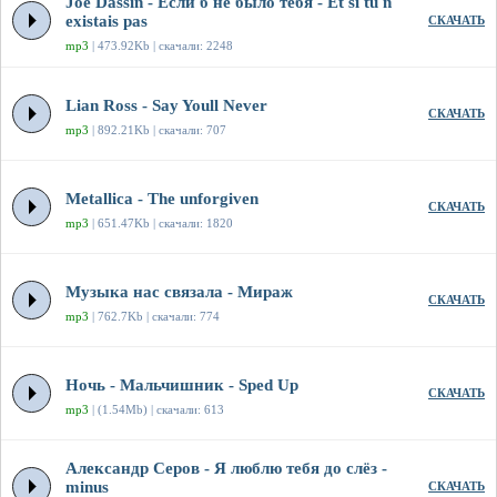
Joe Dassin - Если б не было тебя - Et si tu n
existais pas
СКАЧАТЬ
mp3
| 473.92Kb | скачали: 2248
Lian Ross - Say Youll Never
СКАЧАТЬ
mp3
| 892.21Kb | скачали: 707
Metallica - The unforgiven
СКАЧАТЬ
mp3
| 651.47Kb | скачали: 1820
Музыка нас связала - Мираж
СКАЧАТЬ
mp3
| 762.7Kb | скачали: 774
Ночь - Мальчишник - Sped Up
СКАЧАТЬ
mp3
| (1.54Mb) | скачали: 613
Александр Серов - Я люблю тебя до слёз -
minus
СКАЧАТЬ