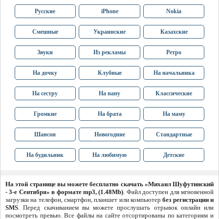
Русские
iPhone
Nokia
Смешные
Украинские
Казахские
Звуки
Из рекламы
Ретро
На дочку
Клубные
На начальника
На сестру
На папу
Классические
Громкие
На брата
На маму
Шансон
Новогодние
Стандартные
На будильник
На любимую
Детские
На этой странице вы можете бесплатно скачать «Михаил Шуфутинский
- 3-е Сентября» в формате mp3, (1.48Mb)
. Файл доступен для мгновенной
загрузки на телефон, смартфон, планшет или компьютер
без регистрации и
SMS
. Перед скачиванием вы можете прослушать отрывок онлайн или
посмотреть превью. Все файлы на сайте отсортированы по категориям и