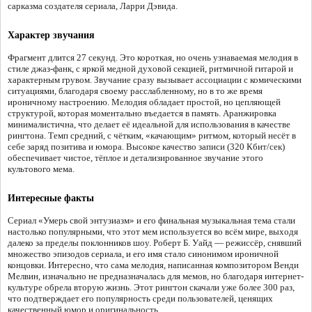
сарказма создателя сериала, Ларри Дэвида.
Характер звучания
Фрагмент длится 27 секунд. Это короткая, но очень узнаваемая мелодия в
стиле джаз-фанк, с яркой медной духовой секцией, ритмичной гитарой и
характерным грувом. Звучание сразу вызывает ассоциации с комическими
ситуациями, благодаря своему расслабленному, но в то же время
ироничному настроению. Мелодия обладает простой, но цепляющей
структурой, которая моментально въедается в память. Аранжировка
минималистична, что делает её идеальной для использования в качестве
рингтона. Темп средний, с чётким, «качающим» ритмом, который несёт в
себе заряд позитива и юмора. Высокое качество записи (320 Кбит/сек)
обеспечивает чистое, тёплое и детализированное звучание этого
культового мема.
Интересные факты
Сериал «Умерь свой энтузиазм» и его финальная музыкальная тема стали
настолько популярными, что этот мем используется во всём мире, выходя
далеко за пределы поклонников шоу. Роберт Б. Уайд — режиссёр, снявший
множество эпизодов сериала, и его имя стало синонимом ироничной
концовки. Интересно, что сама мелодия, написанная композитором Венди
Мелвин, изначально не предназначалась для мемов, но благодаря интернет-
культуре обрела вторую жизнь. Этот рингтон скачали уже более 300 раз,
что подтверждает его популярность среди пользователей, ценящих
качественный юмор и оригинальность.