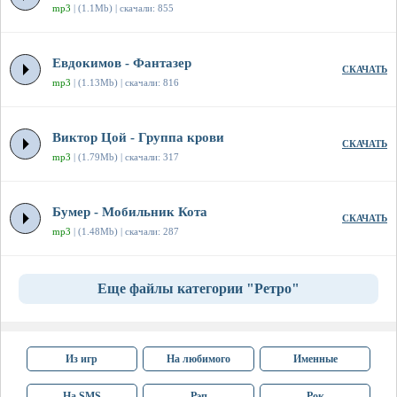
mp3
| (1.1Mb) | скачали: 855
Евдокимов - Фантазер
СКАЧАТЬ
mp3
| (1.13Mb) | скачали: 816
Виктор Цой - Группа крови
СКАЧАТЬ
mp3
| (1.79Mb) | скачали: 317
Бумер - Мобильник Кота
СКАЧАТЬ
mp3
| (1.48Mb) | скачали: 287
Еще файлы категории "Ретро"
Из игр
На любимого
Именные
На SMS
Рэп
Рок