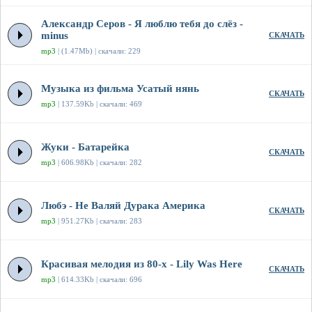
Александр Серов - Я люблю тебя до слёз -
minus
СКАЧАТЬ
mp3
| (1.47Mb) | скачали: 229
Музыка из фильма Усатый нянь
СКАЧАТЬ
mp3
| 137.59Kb | скачали: 469
Жуки - Батарейка
СКАЧАТЬ
mp3
| 606.98Kb | скачали: 282
Любэ - Не Валяй Дурака Америка
СКАЧАТЬ
mp3
| 951.27Kb | скачали: 283
Красивая мелодия из 80-х - Lily Was Here
СКАЧАТЬ
mp3
| 614.33Kb | скачали: 696