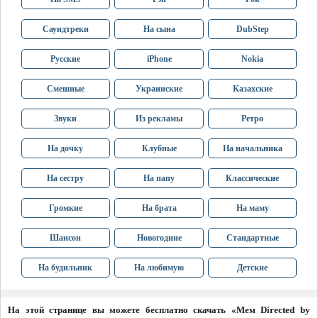
Саундтреки
На сына
DubStep
Русские
iPhone
Nokia
Смешные
Украинские
Казахские
Звуки
Из рекламы
Ретро
На дочку
Клубные
На начальника
На сестру
На папу
Классические
Громкие
На брата
На маму
Шансон
Новогодние
Стандартные
На будильник
На любимую
Детские
На этой странице вы можете бесплатно скачать «Мем Directed by