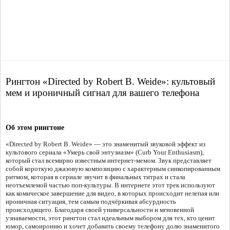
Рингтон «Directed by Robert B. Weide»: культовый
мем и ироничный сигнал для вашего телефона
Об этом рингтоне
«Directed by Robert B. Weide» — это знаменитый звуковой эффект из
культового сериала «Умерь свой энтузиазм» (Curb Your Enthusiasm),
который стал всемирно известным интернет-мемом. Звук представляет
собой короткую джазовую композицию с характерным синкопированным
ритмом, которая в сериале звучит в финальных титрах и стала
неотъемлемой частью поп-культуры. В интернете этот трек используют
как комическое завершение для видео, в которых происходит нелепая или
ироничная ситуация, тем самым подчёркивая абсурдность
происходящего. Благодаря своей универсальности и мгновенной
узнаваемости, этот рингтон стал идеальным выбором для тех, кто ценит
юмор, самоиронию и хочет добавить своему телефону долю знаменитого