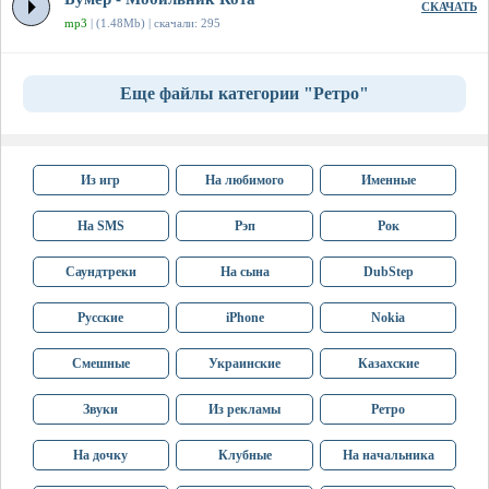
СКАЧАТЬ
mp3
| (1.48Mb) | скачали: 295
Еще файлы категории "Ретро"
Из игр
На любимого
Именные
На SMS
Рэп
Рок
Саундтреки
На сына
DubStep
Русские
iPhone
Nokia
Смешные
Украинские
Казахские
Звуки
Из рекламы
Ретро
На дочку
Клубные
На начальника