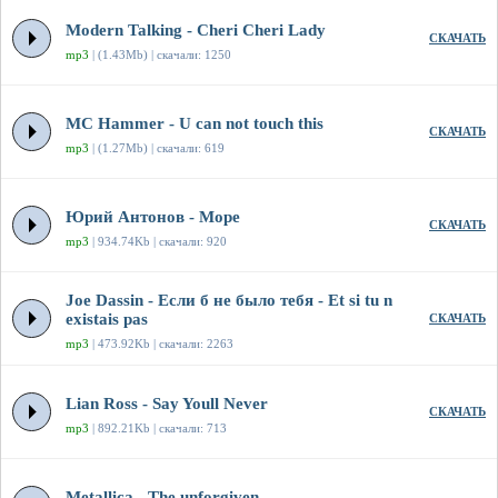
Modern Talking - Cheri Cheri Lady
СКАЧАТЬ
mp3
| (1.43Mb) | скачали: 1250
MC Hammer - U can not touch this
СКАЧАТЬ
mp3
| (1.27Mb) | скачали: 619
Юрий Антонов - Море
СКАЧАТЬ
mp3
| 934.74Kb | скачали: 920
Joe Dassin - Если б не было тебя - Et si tu n
existais pas
СКАЧАТЬ
mp3
| 473.92Kb | скачали: 2263
Lian Ross - Say Youll Never
СКАЧАТЬ
mp3
| 892.21Kb | скачали: 713
Metallica - The unforgiven