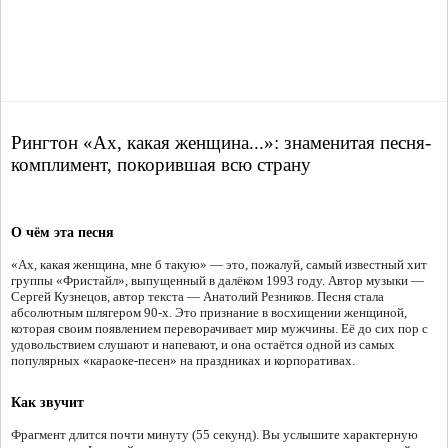
Рингтон «Ах, какая женщина...»: знаменитая песня-
комплимент, покорившая всю страну
О чём эта песня
«Ах, какая женщина, мне б такую» — это, пожалуй, самый известный хит
группы «Фристайл», выпущенный в далёком 1993 году. Автор музыки —
Сергей Кузнецов, автор текста — Анатолий Резников. Песня стала
абсолютным шлягером 90-х. Это признание в восхищении женщиной,
которая своим появлением переворачивает мир мужчины. Её до сих пор с
удовольствием слушают и напевают, и она остаётся одной из самых
популярных «караоке-песен» на праздниках и корпоративах.
Как звучит
Фрагмент длится почти минуту (55 секунд). Вы услышите характерную