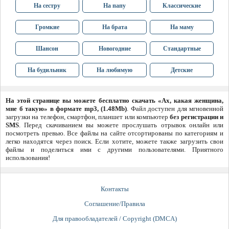
На сестру
На папу
Классические
Громкие
На брата
На маму
Шансон
Новогодние
Стандартные
На будильник
На любимую
Детские
На этой странице вы можете бесплатно скачать «Ах, какая женщина,
мне б такую» в формате mp3, (1.48Mb)
. Файл доступен для мгновенной
загрузки на телефон, смартфон, планшет или компьютер
без регистрации и
SMS
. Перед скачиванием вы можете прослушать отрывок онлайн или
посмотреть превью. Все файлы на сайте отсортированы по категориям и
легко находятся через поиск. Если хотите, можете также загрузить свои
файлы и поделиться ими с другими пользователями. Приятного
использования!
Контакты
Соглашение/Правила
Для правообладателей / Copyright (DMCA)