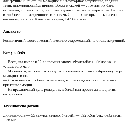
для группы «Фристайл» мелодию: синтезаторное вступление, средний
темп, запоминающийся припев. Вокал мужской — у группы их было
несколько, но голос всегда оставался душевным, чуть надрывным. Главное
в этой песне — искренность и тот самый припев, который и вынесен в
название рингтона. Качество: стерео, 192 Кбит/сек.
Характер
Романтичный, восторженный, немного старомодный, но очень искренний.
Кому зайдёт
— Всем, кто вырос в 90-е и помнит эпоху «Фристайла», «Миража» и
«Ласкового мая».
— Мужчинам, которые хотят сделать комплимент своей избраннице через
мелодию звонка.
— Для звонков от любимого человека, чтобы каждый раз испытывать
приятные эмоции.
— На праздничный день рождения, юбилей или просто для поднятия
настроения.
Технические детали
Длительность — 55 секунд, стерео, битрейт — 192 Кбит/сек. Файл весит
1.28 Мб.